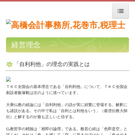
トップページ
お知らせ
経営理念
事務所紹介
「自利利他」の理念の実践とは
経営理念
職員紹介
ＴＫＣ全国会の基本理念である「自利利他」について、ＴＫＣ全国会
創設者飯塚毅は次のように述べています。
交通案内
大乗仏教の経論には「自利利他」の語が実に頻繁に登場する。解釈に
業務案内
も諸説がある。その中で私は「自利とは利他をいう」（最澄伝教大師
伝）と解するのが最も正しいと信ずる。
セミナー案内
仏教哲学の精髄は「相即の論理」である。般若心経は「色即是空」と
説くが、それは「色」を滅して「空」に至るのではなく、「色そのま