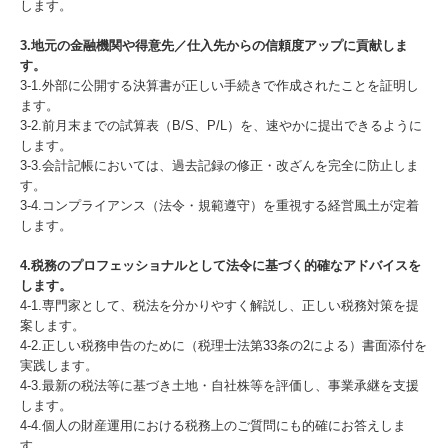
します。
3.地元の金融機関や得意先／仕入先からの信頼度アップに貢献しま
す。
3-1.外部に公開する決算書が正しい手続きで作成されたことを証明し
ます。
3-2.前月末までの試算表（B/S、P/L）を、速やかに提出できるように
します。
3-3.会計記帳においては、過去記録の修正・改ざんを完全に防止しま
す。
3-4.コンプライアンス（法令・規範遵守）を重視する経営風土が定着
します。
4.税務のプロフェッショナルとして法令に基づく的確なアドバイスを
します。
4-1.専門家として、税法を分かりやすく解説し、正しい税務対策を提
案します。
4-2.正しい税務申告のために（税理士法第33条の2による）書面添付を
実践します。
4-3.最新の税法等に基づき土地・自社株等を評価し、事業承継を支援
します。
4-4.個人の財産運用における税務上のご質問にも的確にお答えしま
す。