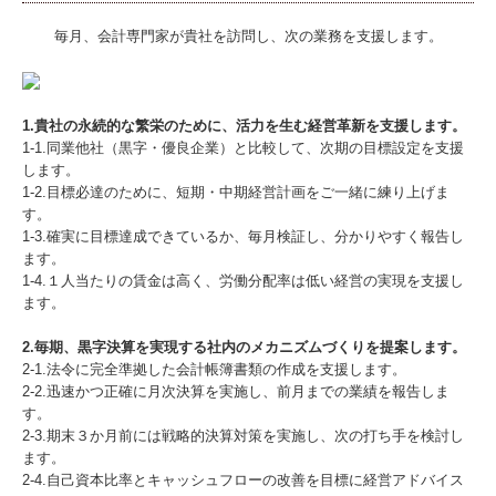
税務カレンダー
毎月、会計専門家が貴社を訪問し、次の業務を支援します。
税務Q&A
事務所行事
1.貴社の永続的な繁栄のために、活力を生む経営革新を支援します。
1-1.同業他社（黒字・優良企業）と比較して、次期の目標設定を支援
セミナー風景
します。
1-2.目標必達のために、短期・中期経営計画をご一緒に練り上げま
事務所旅行2010 №2
す。
1-3.確実に目標達成できているか、毎月検証し、分かりやすく報告し
事務所旅行2010 №1
ます。
1-4.１人当たりの賃金は高く、労働分配率は低い経営の実現を支援し
TKCシステムQ&A
ます。
2.毎期、黒字決算を実現する社内のメカニズムづくりを提案します。
経営革新等支援機関とは
2-1.法令に完全準拠した会計帳簿書類の作成を支援します。
2-2.迅速かつ正確に月次決算を実施し、前月までの業績を報告しま
経営改善オンデマンド講座
す。
2-3.期末３か月前には戦略的決算対策を実施し、次の打ち手を検討し
国の共済制度活用コーナー
ます。
2-4.自己資本比率とキャッシュフローの改善を目標に経営アドバイス