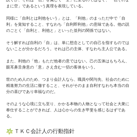
よくある質問
まに空」であるという真理を表現している。
料金について
同様に「自利とは利他をいう」とは、「利他」のまっただ中で「自
利」を覚知すること、すなわち「自利即利他」の意味である。他の説
関連リンク
のごとく「自利と、利他と」といった並列の関係ではない。
リンク集
そう解すれば自利の「自」は、単に想念としての自己を指すものでは
ないことが分かるだろう。それは己の主体、すなわち主人公である。
お問合せ
また、利他の「他」もただ他者の意ではない。己の五体はもちろん、
眼耳鼻舌身意の「意」さえ含む一切の客体をいう。
補助金・助成金・融資情報
世のため人のため、つまり会計人なら、職員や関与先、社会のために
関与先向け融資商品ご紹介
精進努力の生活に徹すること、それがそのまま自利すなわち本当の自
分の喜びであり幸福なのだ。
経営者お役立ち情報
そのような心境に立ち至り、かかる本物の人物となって社会と大衆に
奉仕することができれば、人は心からの生き甲斐を感じるはずであ
経営者オススメ情報
る。
Q&A経営相談
ＴＫＣ会計人の行動指針