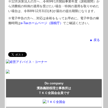
※12月決算法人の方へ…令和9年
1
月開始事業年度（課税期間）か
ら消費税の特例の適用を受けたい場合・特例の適用を取りやめた
い場合は、令和8年12月31日(木)が届出の提出期限になります。
※電子申告の方へ…対応は余裕をもってお早めに。電子申告の稼
働時間は
e-Taxホームページ（国税庁）
でご確認ください。
▲ 戻る
Do company
濱路義朗税理士事務所は
ＴＫＣ全国会会員です