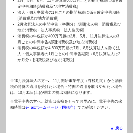
2月、5月、8月、11月決算法人の3月ごとの期間短縮に係る確
定申告期限[消費税及び地方消費税]
法人・個人事業者の1月ごとの期間短縮に係る確定申告期限
[消費税及び地方消費税]
2月決算法人の中間申告（半期分）期限[法人税・消費税及び
地方消費税・法人事業税・法人住民税]
消費税の年税額が400万円超の2月、5月、11月決算法人の3
月ごとの中間申告期限[消費税及び地方消費税]
消費税の年税額が4,800万円超の7月、8月決算法人を除く法
人・個人事業者の1月ごとの中間申告期限（6月決算法人は2
か月分）[消費税及び地方消費税]
※10月決算法人の方へ…
11
月開始事業年度（課税期間）から消費
税の特例の適用を受けたい場合・特例の適用を取りやめたい場合
は、10月31日(土)が届出の提出期限になります。
※電子申告の方へ…対応は余裕をもってお早めに。電子申告の稼
働時間は
e-Taxホームページ（国税庁）
でご確認ください。
▲ 戻る