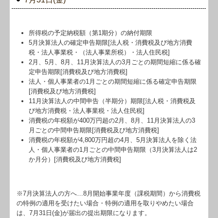
社長メニューASP版
TKCシステムQ&A
所得税の予定納税額（第1期分）の納付期限
経営革新等支援機関とは
5月決算法人の確定申告期限[法人税・消費税及び地方消費
税・法人事業税・（法人事業所税）・法人住民税]
2月、5月、8月、11月決算法人の3月ごとの期間短縮に係る確
経営改善計画の策定支援
定申告期限[消費税及び地方消費税]
法人・個人事業者の1月ごとの期間短縮に係る確定申告期限
経営改善オンデマンド講座
[消費税及び地方消費税]
11月決算法人の中間申告（半期分）期限[法人税・消費税及
ビジネスレポート
び地方消費税・法人事業税・法人住民税]
消費税の年税額が400万円超の2月、8月、11月決算法人の3
濱路からの一言
月ごとの中間申告期限[消費税及び地方消費税]
消費税の年税額が4,800万円超の4月、5月決算法人を除く法
ドゥグループの一押し
人・個人事業者の1月ごとの中間申告期限（3月決算法人は2
か月分）[消費税及び地方消費税]
相続・事業承継相談室
※7月決算法人の方へ…
8
月開始事業年度（課税期間）から消費税
の特例の適用を受けたい場合・特例の適用を取りやめたい場合
は、7月31日(金)が届出の提出期限になります。