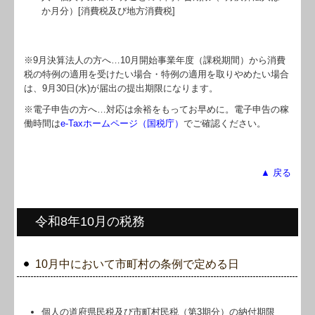
か月分）[消費税及び地方消費税]
※9月決算法人の方へ…
10
月開始事業年度（課税期間）から消費
税の特例の適用を受けたい場合・特例の適用を取りやめたい場合
は、9月30日(水)が届出の提出期限になります。
※電子申告の方へ…対応は余裕をもってお早めに。電子申告の稼
働時間は
e-Taxホームページ（国税庁）
でご確認ください。
▲ 戻る
令和8年10月の税務
10月中において市町村の条例で定める日
個人の道府県民税及び市町村民税（第3期分）の納付期限