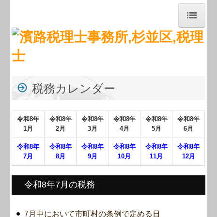
トップページ
お知らせ
事務所紹介
税務カレンダー
経営理念
令和
8
年
令和
8
年
令和
8
年
令和
8
年
令和
8
年
令和
8
年
職員紹介
1月
2月
3月
4月
5月
6月
交通案内
令和
8
年
令和
8
年
令和
8
年
令和8
年
令和8年
令和8年
7月
8月
9月
10月
1
1
月
12月
業務案内
令和8年7月の税務
セミナー案内
関連リンク
7月中において市町村の条例で定める日