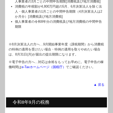
人事業者の3月ごとの中間申告期限[消費税及び地方消費税]
消費税の年税額が4,800万円超の5月、6月決算法人を除く法
人・個人事業者の1月ごとの中間申告期限（4月決算法人は2
か月分）[消費税及び地方消費税]
個人事業者の令和8年分の消費税及び地方消費税の中間申告
期限
※8月決算法人の方へ…
9
月開始事業年度（課税期間）から消費税
の特例の適用を受けたい場合・特例の適用を取りやめたい場合
は、8月31日(月)が届出の提出期限になります。
※電子申告の方へ…対応は余裕をもってお早めに。電子申告の稼
働時間は
e-Taxホームページ（国税庁）
でご確認ください。
▲ 戻る
令和8年9月の税務