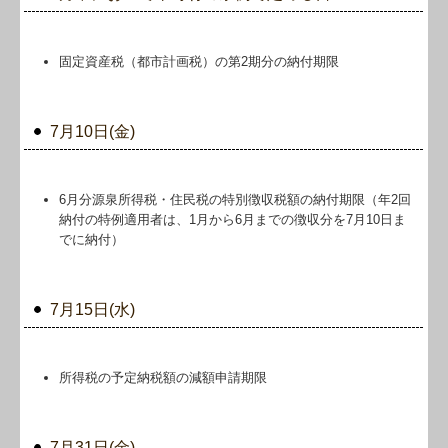
リンク集
お問合せ
固定資産税（都市計画税）の第2期分の納付期限
FX4クラウド
7月10日(金)
補助金・助成金・融資情報
関与先向け融資商品ご紹介
6月分源泉所得税・住民税の特別徴収税額の納付期限（年2回
納付の特例適用者は、1月から6月までの徴収分を7月10日ま
経営者お役立ち情報
でに納付）
経営者オススメ情報
7月15日(水)
Q&A経営相談
税務カレンダー
所得税の予定納税額の減額申請期限
税務Q&A
7月31日(金)