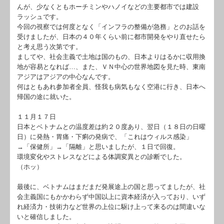
んが、少なくともホーチミンやハノイなどの主要都市では建設
ラッシュです。
今回の視察では何度となく「インフラの整備が急務」とのお話を
受けましたが、日本の４０年くらい前に都市開発をやり直せたら
と考え思う次第です。
ましてや、社会主義で土地は国のもの、日本よりはるかに収用換
地が容易となれば…、また、ＶＮ中心の世界地図を見た時、東南
アジアはアジアの中心なんです。
何はともあれ参加者全員、怪我も病気もなく空港に行き、日本へ
帰国の途に就いた。
１１月１７日
日本とベトナムとの温度差は約２０度あり、翌日（１８日の日曜
日）に発熱・胃痛・下痢の発病で、「これはウィルス感染」
→「保健所」→「隔離」と思いましたが、１日で回復。
環境変化やストレスなどによる体調変異との診断でした。
（ホッ）
最後に、ベトナムはまだまだ発展途上の国と思ってましたが、社
会主義国にもかかわらず中国以上に資本経済が入っており、いず
れ経済力・技術力など世界の上位に駆け上って来るのは間違いな
いと確信しました。