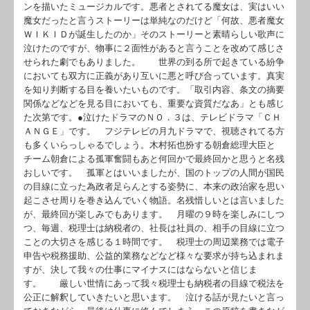
ンを描いたミュージカルです。悪者とされてる魔女は、実はいい
魔女だったと言うストーリーは単純なのだけど「何故、悪者魔女
ＷＩＫＩＤが誕生したのか」そのストーリーと素晴らしい歌声に
泣けたのですが、物事に２面性があると言うことを改めて感じさ
せられた劇でもありました。 世界の到る所で起きている紛争
においても双方に正義があり互いに悪と呼び合っています。真実
を知り判断する目を養いたいものです。「取引内容、条文の摘要
関係などなどを見る目においても、重要な資質だなあ」とも感じ
た次第です。●泣けたドラマのＮＯ．３は、テレビドラマ「ＣＨ
ＡＮＧＥ」です。 フジテレビの月九ドラマで、視聴されてる方
も多くいらっしゃるでしょう。木村拓也扮する朝倉総理大臣と
チーム朝倉による孤軍奮闘もあと何回かで最終回かと思うと名残
おしいです。 孤軍とはいいましたが、国のトップの人間が国民
の目線に立った為政者足らんとする姿勢に、本来の政治家を思い
起こさせ周りを巻き込んでいく物語。名残惜しいとは言いました
が、最終回が楽しみでもあります。 月曜の９時を楽しみにしつ
つ、毎週、税理士は納税者の、社長は社員の、相手の目線に立つ
ことの大切さを感じる１時間です。 税理士の周辺業務では電子
申告や税務援助、公益的業務などなど様々な要求が持ち込まれま
すが、決して我々の仕事にマイナスにはならないと信じま
す。 厳しい世情にあって我々税理士も納税者の目線で税法を
公正に解釈していきたいと思います。 泣ける話が見たいと言っ