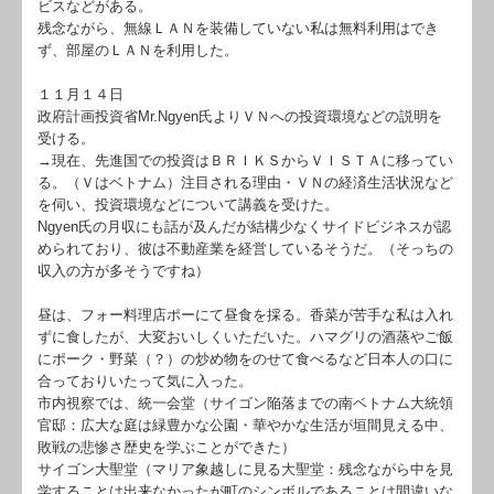
ビスなどがある。
残念ながら、無線ＬＡＮを装備していない私は無料利用はでき
ず、部屋のＬＡＮを利用した。
１１月１４日
政府計画投資省Mr.Ngyen氏よりＶＮへの投資環境などの説明を
受ける。
→現在、先進国での投資はＢＲＩＫＳからＶＩＳＴＡに移ってい
る。（Ｖはベトナム）注目される理由・ＶＮの経済生活状況など
を伺い、投資環境などについて講義を受けた。
Ngyen氏の月収にも話が及んだが結構少なくサイドビジネスが認
められており、彼は不動産業を経営しているそうだ。（そっちの
収入の方が多そうですね）
昼は、フォー料理店ポーにて昼食を採る。香菜が苦手な私は入れ
ずに食したが、大変おいしくいただいた。ハマグリの酒蒸やご飯
にポーク・野菜（？）の炒め物をのせて食べるなど日本人の口に
合っておりいたって気に入った。
市内視察では、統一会堂（サイゴン陥落までの南ベトナム大統領
官邸：広大な庭は緑豊かな公園・華やかな生活が垣間見える中、
敗戦の悲惨さ歴史を学ぶことができた）
サイゴン大聖堂（マリア象越しに見る大聖堂：残念ながら中を見
学することは出来なかったが町のシンボルであることは間違いな