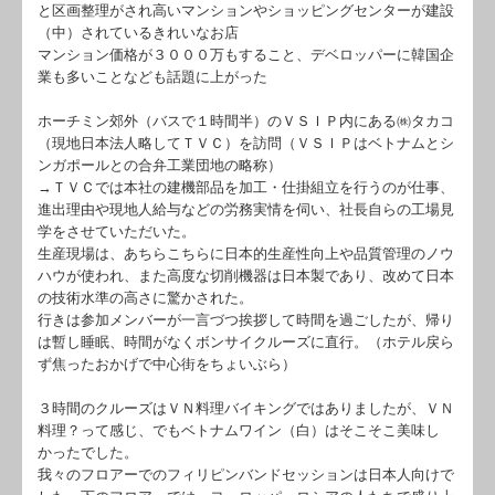
と区画整理がされ高いマンションやショッピングセンターが建設
（中）されているきれいなお店
マンション価格が３０００万もすること、デベロッパーに韓国企
業も多いことなども話題に上がった
ホーチミン郊外（バスで１時間半）のＶＳＩＰ内にある㈱タカコ
（現地日本法人略してＴＶＣ）を訪問（ＶＳＩＰはベトナムとシ
ンガポールとの合弁工業団地の略称）
→ＴＶＣでは本社の建機部品を加工・仕掛組立を行うのが仕事、
進出理由や現地人給与などの労務実情を伺い、社長自らの工場見
学をさせていただいた。
生産現場は、あちらこちらに日本的生産性向上や品質管理のノウ
ハウが使われ、また高度な切削機器は日本製であり、改めて日本
の技術水準の高さに驚かされた。
行きは参加メンバーが一言づつ挨拶して時間を過ごしたが、帰り
は暫し睡眠、時間がなくボンサイクルーズに直行。（ホテル戻ら
ず焦ったおかげで中心街をちょいぶら）
３時間のクルーズはＶＮ料理バイキングではありましたが、ＶＮ
料理？って感じ、でもベトナムワイン（白）はそこそこ美味し
かったでした。
我々のフロアーでのフィリピンバンドセッションは日本人向けで