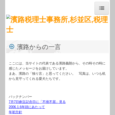
トップページ
お知らせ
事務所紹介
濱路からの一言
経営理念
ここには、当サイトの代表である濱路義朗から、その時その時に
職員紹介
感じたメッセージをお届けしています。
まあ、濱路の「独り言」と思ってください。 写真は、いつも机
交通案内
から見守ってくれる愛犬たちです。
業務案内
バックナンバー
セミナー案内
7月7日創立記念日に「不撓不屈」見る
2006.1.6年頭にあたって
関連リンク
年初方針