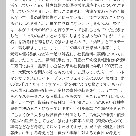
活かしていくため、社内規則の整備や労働環境作りについてご講
演していただきました。忙しさにまぎれ、法律が変わったのも知
らないで、昔の就業規則など使っていると、後で大変なことにな
るやもしれません。定期的に見直さないといけませんね。後半
は、私が「社長の給料」と言うテーマでお話しさせていただきま
した。「社長の品格」という題にしようと思ったのですが、「品
格」を語るほど徳を積んではいませんので、「給料」と言うテー
マに落ち着きました。まず、ここ30年の主要指標の推移により、
景気や価格動向などを一通り解説し、社長給料の実態についてお
話しいたしました。新聞記事には、日産の平均役員報酬は約2億8
千万円であり、黒字中小企業の平均社長給料は年収1,200万円と
は、大変大きな開きがあるものです。と思っていたら、ゴールド
マンサックスのロイド・ブランクフェイン氏の2006年報酬は、約
63億6千万円だそうですから、雲を掴むような驚きです。もっと
も米国人は高額報酬から、多額の寄付や献金を行うようですし、
それがステータスとなる風土があるので、そこも日本とはだいぶ
違うようです。取締役の報酬は、会社法により定款あるいは株主
総会で決めることになっていますが、何を基準に金額が決まるの
でしょうか？大きな経営責任の対価として、労働災害補償・債務
保証の保証料としてなど、はたまた将来の投資（増資のための）
準備などなど考慮して決めるわけですが、結局「会社利益：社長
報酬」に対する考え方は、自分の事業に対する方向性や考え方