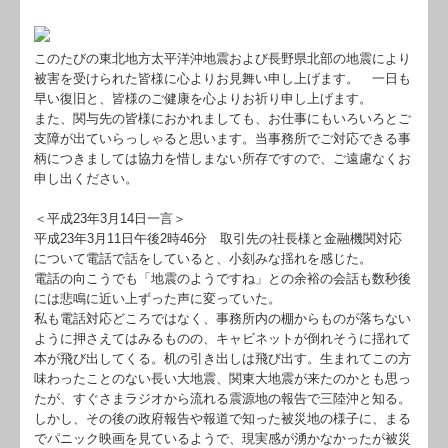
このたびの東北地方太平洋沖地震および長野県北部の地震により
被害を受けられた皆様に心よりお見舞い申し上げます。 一日も
早い復旧と、皆様のご健康を心よりお祈り申し上げます。
また、関与先の皆様におかれましても、お仕事にもいろいろとご
支障が出ていらっしゃると思います。当事務所でご対応できる事
柄につきましては協力を惜しまない所存ですので、ご遠慮なくお
申し出ください。
＜平成23年3月14日一言＞
平成23年3月11日午後2時46分 取引先の社長様と金融機関対応
について電話で話をしていると、小刻みな揺れを感じた。
電話の向こうでも「地震のようですね」との余裕の会話も数秒後
には悲鳴に近い上ずった声に変っていた。
私も電話対応どころではなく、事務所内の棚からものが落ちない
ように押さえてはみるものの、キャビネットが倒れそうに揺れて
本が飛び出してくる。机の引き出しは飛び出す。生まれてこの方
味わったことのない長い大地震、関東大地震が来たのかとも思っ
たが、すぐさまラジオから流れる震源地の報告で三陸沖と知る。
しかし、その後の政府報告や報道で知った被災地の様子に、まる
でパニック映画を見ているようで、現実感が湧かなかったが被災