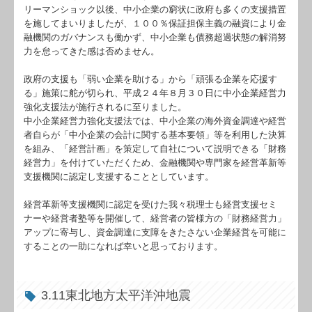
社長メニューASP版
リーマンショック以後、中小企業の窮状に政府も多くの支援措置
を施してまいりましたが、１００％保証担保主義の融資により金
TKCシステムQ&A
融機関のガバナンスも働かず、中小企業も債務超過状態の解消努
力を怠ってきた感は否めません。
経営革新等支援機関とは
政府の支援も「弱い企業を助ける」から「頑張る企業を応援す
経営改善計画の策定支援
る」施策に舵が切られ、平成２４年８月３０日に中小企業経営力
強化支援法が施行されるに至りました。
経営改善オンデマンド講座
中小企業経営力強化支援法では、中小企業の海外資金調達や経営
者自らが「中小企業の会計に関する基本要領」等を利用した決算
を組み、「経営計画」を策定して自社について説明できる「財務
ビジネスレポート
経営力」を付けていただくため、金融機関や専門家を経営革新等
支援機関に認定し支援することとしています。
濱路からの一言
経営革新等支援機関に認定を受けた我々税理士も経営支援セミ
ドゥグループの一押し
ナーや経営者塾等を開催して、経営者の皆様方の「財務経営力」
アップに寄与し、資金調達に支障をきたさない企業経営を可能に
相続・事業承継相談室
することの一助になれば幸いと思っております。
3.11東北地方太平洋沖地震