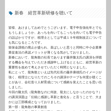
新春 経営革新研修を聴いて
皆様、あけましておめでとうございます。電子申告強化年とでも
もうしましょうか、あっちを向いてもこっちを向いても電子申告
の話ばかりですが、税理士としては平成１９年税制改正について
も気になるところです。
留保金課税の廃止が盛られ、喜ばしいと思うと同時に中小企業事
業促進法の承認メリットが薄くなる気がしておりました。
新春において、龍角散の社長であります藤井隆太氏の講演を拝聴
する機会を与えていただき感謝申し上げるとともに、経営革新の
重要性を改めて考えさせていただく時間となりました。
私にとって、龍角散といえば先代社長の藤井康雄氏のイメージが
強く、税理士になりたてのころその講演やテープを何度か聴くこ
とがあり、会社造り人材育成について感銘を覚えたことを思い出
しました。
今回の隆太氏（龍角散なのに何故、龍太にしなかったのかな？）
の講演演題は「伝統に感謝し革新と進化を」と言うことで、大ま
かには三部構成となっておりました。
第一部：龍角散の事業創造