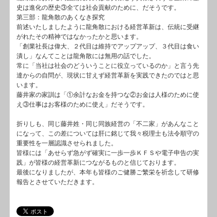
史は進化の歴史③全ては社会貢献のために、だそうです。
第三部：龍角散のあくなき探究
前述いたしましたように龍角散における経営革新は、伝統に受継
がれたその精神ではなかったかと思います。
「創業社長は偉大、２代目は維持でアップアップ、３代目は食い
潰し」なんてことは龍角散には無用の話でした。
常に「当社は社会のどういうことに役立っているのか」と言う先
達からの自問が、現状に甘えず経営革新を実践できたのではと思
います。
藤井家の家訓は「①余計なお金を持つな②お金は人様のために使
え③仕事はお客様のために使え」だそうです。
折りしも、同じ藤井姓・同じ同族経営の「不二家」があんなこと
になって、この差については肝に銘じて我々税理士も法令順守の
重要性を一層認識させられました。
皆様には「あせらず急がず確実に一歩一歩ＫＦＳや電子申告の実
践」が皆様の経営革新につながるものと信じております。
最後になりましたが、本年も皆様のご健勝ご繁栄を祈念して研修
報告とさせていただきます。