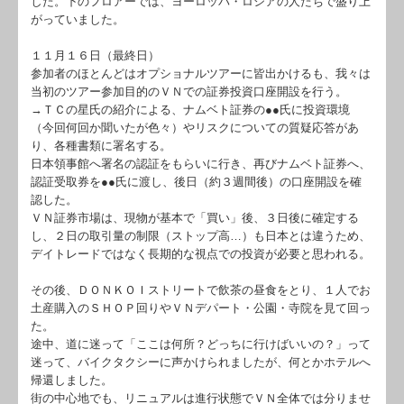
した。下のフロアーでは、ヨーロッパ・ロシアの人たちで盛り上
がっていました。
１１月１６日（最終日）
参加者のほとんどはオプショナルツアーに皆出かけるも、我々は
当初のツアー参加目的のＶＮでの証券投資口座開設を行う。
→ＴＣの星氏の紹介による、ナムベト証券の●●氏に投資環境
（今回何回か聞いたが色々）やリスクについての質疑応答があ
り、各種書類に署名する。
日本領事館へ署名の認証をもらいに行き、再びナムベト証券へ、
認証受取券を●●氏に渡し、後日（約３週間後）の口座開設を確
認した。
ＶＮ証券市場は、現物が基本で「買い」後、３日後に確定する
し、２日の取引量の制限（ストップ高…）も日本とは違うため、
デイトレードではなく長期的な視点での投資が必要と思われる。
その後、ＤＯＮＫＯＩストリートで飲茶の昼食をとり、１人でお
土産購入のＳＨＯＰ回りやＶＮデパート・公園・寺院を見て回っ
た。
途中、道に迷って「ここは何所？どっちに行けばいいの？」って
迷って、バイクタクシーに声かけられましたが、何とかホテルへ
帰還しました。
街の中心地でも、リニュアルは進行状態でＶＮ全体では分りませ