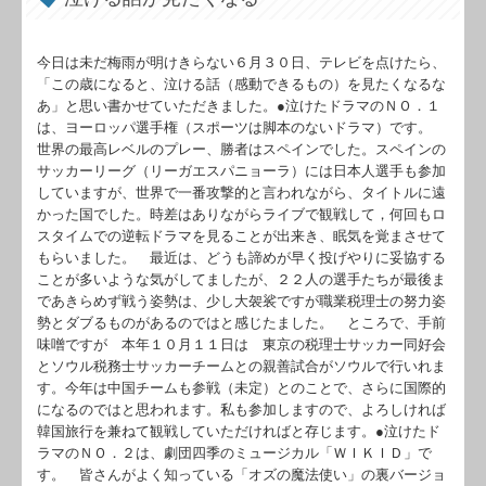
今日は未だ梅雨が明けきらない６月３０日、テレビを点けたら、
「この歳になると、泣ける話（感動できるもの）を見たくなるな
あ」と思い書かせていただきました。●泣けたドラマのＮＯ．１
は、ヨーロッパ選手権（スポーツは脚本のないドラマ）です。
世界の最高レベルのプレー、勝者はスペインでした。スペインの
サッカーリーグ（リーガエスパニョーラ）には日本人選手も参加
していますが、世界で一番攻撃的と言われながら、タイトルに遠
かった国でした。時差はありながらライブで観戦して，何回もロ
スタイムでの逆転ドラマを見ることが出来き、眠気を覚まさせて
もらいました。 最近は、どうも諦めが早く投げやりに妥協する
ことが多いような気がしてましたが、２２人の選手たちが最後ま
であきらめず戦う姿勢は、少し大袈裟ですが職業税理士の努力姿
勢とダブるものがあるのではと感じたました。 ところで、手前
味噌ですが 本年１０月１１日は 東京の税理士サッカー同好会
とソウル税務士サッカーチームとの親善試合がソウルで行いれま
す。今年は中国チームも参戦（未定）とのことで、さらに国際的
になるのではと思われます。私も参加しますので、よろしければ
韓国旅行を兼ねて観戦していただければと存じます。●泣けたド
ラマのＮＯ．２は、劇団四季のミュージカル「ＷＩＫＩＤ」で
す。 皆さんがよく知っている「オズの魔法使い」の裏バージョ