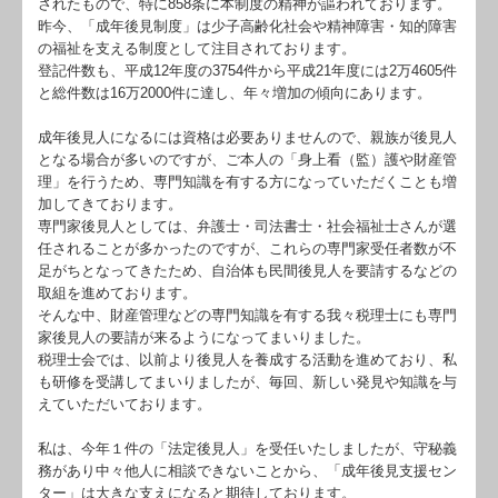
されたもので、特に858条に本制度の精神が謳われております。
昨今、「成年後見制度」は少子高齢化社会や精神障害・知的障害
の福祉を支える制度として注目されております。
登記件数も、平成12年度の3754件から平成21年度には2万4605件
と総件数は16万2000件に達し、年々増加の傾向にあります。
成年後見人になるには資格は必要ありませんので、親族が後見人
となる場合が多いのですが、ご本人の「身上看（監）護や財産管
理」を行うため、専門知識を有する方になっていただくことも増
加してきております。
専門家後見人としては、弁護士・司法書士・社会福祉士さんが選
任されることが多かったのですが、これらの専門家受任者数が不
足がちとなってきたため、自治体も民間後見人を要請するなどの
取組を進めております。
そんな中、財産管理などの専門知識を有する我々税理士にも専門
家後見人の要請が来るようになってまいりました。
税理士会では、以前より後見人を養成する活動を進めており、私
も研修を受講してまいりましたが、毎回、新しい発見や知識を与
えていただいております。
私は、今年１件の「法定後見人」を受任いたしましたが、守秘義
務があり中々他人に相談できないことから、「成年後見支援セン
ター」は大きな支えになると期待しております。