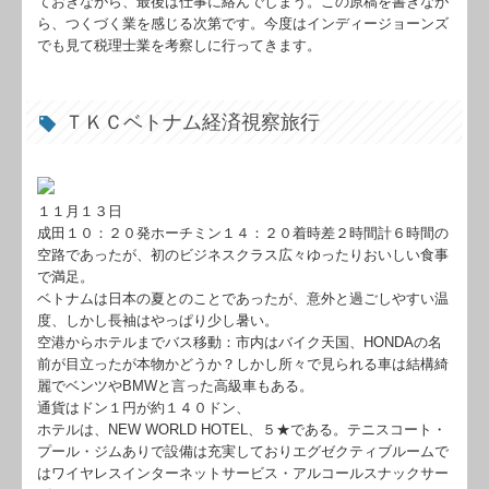
ておきながら、最後は仕事に絡んでしまう。この原稿を書きなが
ら、つくづく業を感じる次第です。今度はインディージョーンズ
でも見て税理士業を考察しに行ってきます。
ＴＫＣベトナム経済視察旅行
１１月１３日
成田１０：２０発ホーチミン１４：２０着時差２時間計６時間の
空路であったが、初のビジネスクラス広々ゆったりおいしい食事
で満足。
ベトナムは日本の夏とのことであったが、意外と過ごしやすい温
度、しかし長袖はやっぱり少し暑い。
空港からホテルまでバス移動：市内はバイク天国、HONDAの名
前が目立ったが本物かどうか？しかし所々で見られる車は結構綺
麗でベンツやBMWと言った高級車もある。
通貨はドン１円が約１４０ドン、
ホテルは、NEW WORLD HOTEL、５★である。テニスコート・
プール・ジムありで設備は充実しておりエグゼクティブルームで
はワイヤレスインターネットサービス・アルコールスナックサー