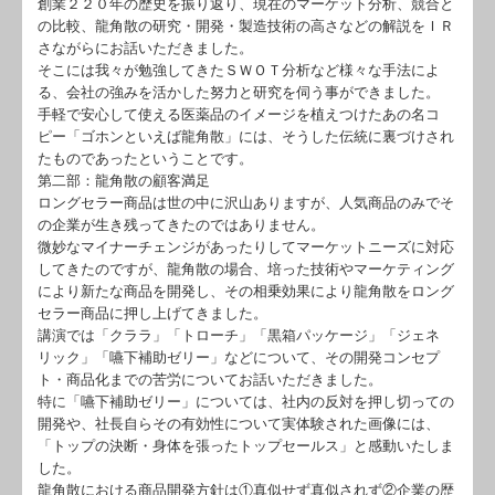
創業２２０年の歴史を振り返り、現在のマーケット分析、競合と
の比較、龍角散の研究・開発・製造技術の高さなどの解説をＩＲ
さながらにお話いただきました。
そこには我々が勉強してきたＳＷＯＴ分析など様々な手法によ
る、会社の強みを活かした努力と研究を伺う事ができました。
手軽で安心して使える医薬品のイメージを植えつけたあの名コ
ピー「ゴホンといえば龍角散」には、そうした伝統に裏づけされ
たものであったということです。
第二部：龍角散の顧客満足
ロングセラー商品は世の中に沢山ありますが、人気商品のみでそ
の企業が生き残ってきたのではありません。
微妙なマイナーチェンジがあったりしてマーケットニーズに対応
してきたのですが、龍角散の場合、培った技術やマーケティング
により新たな商品を開発し、その相乗効果により龍角散をロング
セラー商品に押し上げてきました。
講演では「クララ」「トローチ」「黒箱パッケージ」「ジェネ
リック」「嚥下補助ゼリー」などについて、その開発コンセプ
ト・商品化までの苦労についてお話いただきました。
特に「嚥下補助ゼリー」については、社内の反対を押し切っての
開発や、社長自らその有効性について実体験された画像には、
「トップの決断・身体を張ったトップセールス」と感動いたしま
した。
龍角散における商品開発方針は①真似せず真似されず②企業の歴