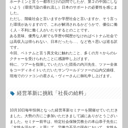
ホーチミンと言う一都市だけの訪問でしたが、第２の中国にしな
いよう（環境汚染の垂れ流し）日本のサポートの必要性を感じま
した。
ただし、階級社会と言いますか学歴社会と言いますか、そう言っ
た環境がありますので、これが解消されるかどうかで、優位に働
く人・不利に働く人がいたりするとのことです。
ある意味、優秀な人材でも学歴や閥歴がなければベトナム社会で
は高収入は得られない、日本だったら…、など色々思いは巡る訳
です。
今回、ベトナムと言う異文化に触れたこと、多くの方々からのレ
クチャーを受けられたことに感謝申し上げます。
特に、ツアーを指揮していただいた団長の内川先生、ツァー全体
をコーディネイトいただいたサンワールドツァーの山内父娘様、
現地でのツァコンの星さん・ヴィーさんに御礼申し上げます。
経営革新に挑戦「社長の給料」
10月10日毎年恒例となった経営革新セミナーを開催せていただき
ました。大勢の方にご参加いただきまして誠にありがとうござい
ました。セミナー前半は、特定社会保険労務士の本山恭子先生に
「女性を活かす」と題して、労働力不足の現在において、女性を