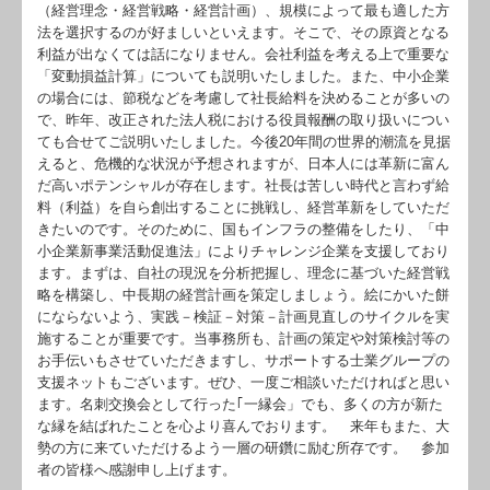
（経営理念・経営戦略・経営計画）、規模によって最も適した方
法を選択するのが好ましいといえます。そこで、その原資となる
利益が出なくては話になりません。会社利益を考える上で重要な
「変動損益計算」についても説明いたしました。また、中小企業
の場合には、節税などを考慮して社長給料を決めることが多いの
で、昨年、改正された法人税における役員報酬の取り扱いについ
ても合せてご説明いたしました。今後20年間の世界的潮流を見据
えると、危機的な状況が予想されますが、日本人には革新に富ん
だ高いポテンシャルが存在します。社長は苦しい時代と言わず給
料（利益）を自ら創出することに挑戦し、経営革新をしていただ
きたいのです。そのために、国もインフラの整備をしたり、「中
小企業新事業活動促進法」によりチャレンジ企業を支援しており
ます。まずは、自社の現況を分析把握し、理念に基づいた経営戦
略を構築し、中長期の経営計画を策定しましょう。絵にかいた餅
にならないよう、実践－検証－対策－計画見直しのサイクルを実
施することが重要です。当事務所も、計画の策定や対策検討等の
お手伝いもさせていただきますし、サポートする士業グループの
支援ネットもございます。ぜひ、一度ご相談いただければと思い
ます。名刺交換会として行った｢一縁会」でも、多くの方が新た
な縁を結ばれたことを心より喜んでおります。 来年もまた、大
勢の方に来ていただけるよう一層の研鑽に励む所存です。 参加
者の皆様へ感謝申し上げます。