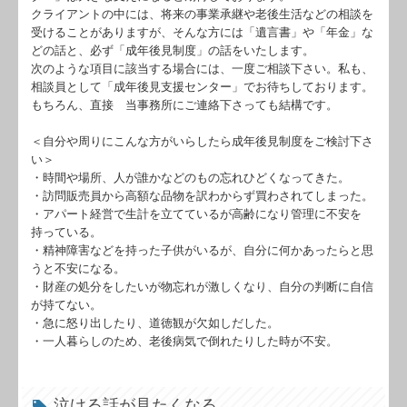
クライアントの中には、将来の事業承継や老後生活などの相談を
受けることがありますが、そんな方には「遺言書」や「年金」な
どの話と、必ず「成年後見制度」の話をいたします。
次のような項目に該当する場合には、一度ご相談下さい。私も、
相談員として「成年後見支援センター」でお待ちしております。
もちろん、直接 当事務所にご連絡下さっても結構です。
＜自分や周りにこんな方がいらしたら成年後見制度をご検討下さ
い＞
・時間や場所、人が誰かなどのもの忘れひどくなってきた。
・訪問販売員から高額な品物を訳わからず買わされてしまった。
・アパート経営で生計を立てているが高齢になり管理に不安を
持っている。
・精神障害などを持った子供がいるが、自分に何かあったらと思
うと不安になる。
・財産の処分をしたいが物忘れが激しくなり、自分の判断に自信
が持てない。
・急に怒り出したり、道徳観が欠如しだした。
・一人暮らしのため、老後病気で倒れたりした時が不安。
泣ける話が見たくなる