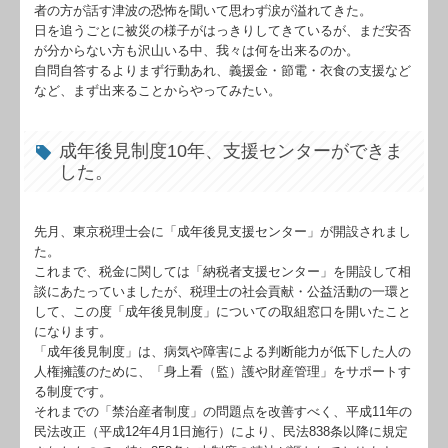
者の方が話す津波の恐怖を聞いて思わず涙が溢れてきた。
日を追うごとに被災の様子がはっきりしてきているが、まだ安否
が分からない方も沢山いる中、我々は何を出来るのか。
自問自答するよりまず行動あれ、義援金・節電・衣食の支援など
など、まず出来ることからやってみたい。
成年後見制度10年、支援センターができま
した。
先月、東京税理士会に「成年後見支援センター」が開設されまし
た。
これまで、税金に関しては「納税者支援センター」を開設して相
談にあたっていましたが、税理士の社会貢献・公益活動の一環と
して、この度「成年後見制度」についての取組窓口を開いたこと
になります。
「成年後見制度」は、病気や障害による判断能力が低下した人の
人権擁護のために、「身上看（監）護や財産管理」をサポートす
る制度です。
それまでの「禁治産者制度」の問題点を改善すべく、平成11年の
民法改正（平成12年4月1日施行）により、民法838条以降に規定