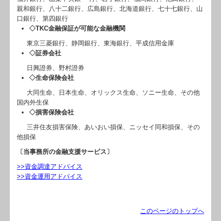
親和銀行、八十二銀行、広島銀行、北海道銀行、七十七銀行、山
口銀行、第四銀行
◇TKC金融保証が可能な金融機関
東京三菱銀行、静岡銀行、東海銀行、平成信用金庫
◇証券会社
日興證券、野村證券
◇生命保険会社
大同生命、日本生命、オリックス生命、ソニー生命、その他
国内外生保
◇損害保険会社
三井住友損害保険、あいおい損保、ニッセイ同和損保、その
他損保
〔当事務所の金融支援サービス〕
>>資金調達アドバイス
>>資金運用アドバイス
このページのトップへ