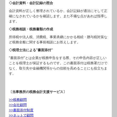
社長メニューASP版
◇会計資料・会計記録の照合
会計資料が正しく整理されているか、会計記録が適法にそして正
TKCシステムQ&A
確になされているかを確認します。また不備な点があれば指導し
ます。
経営革新等支援機関とは
◇税務相談・税務書類の作成
経営改善計画の策定支援
所得税や法人税、消費税、事業承継にかかる相続・贈与税対策な
ど税務全般に関する事前相談にお答えします。
経営改善オンデマンド講座
◇税理士法による"書面添付"
ビジネスレポート
"書面添付"とは企業が税務申告をする際、その申告内容が正しい
ことを税理士が保証するものです。この書面添付は税務署だけで
濱路からの一言
なく、取引先や金融機関等からの信頼を高めることにも役立ちま
す。
ドゥグループの一押し
相続・事業承継相談室
〔当事務所の税務会計支援サービス〕
>>税務顧問
>>会社顧問
>>書面添付制度
>>ネットで顧問