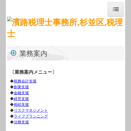
トップページ
お知らせ
事務所紹介
業務案内
経営理念
〔業務案内メニュー〕
職員紹介
◆
税務会計支援
交通案内
◆
創業支援
◆
金融支援
業務案内
◆
経営支援
◆
相続支援
◆
リスクマネジメント
セミナー案内
◆
ライフプランニング
◆
法務支援
関連リンク