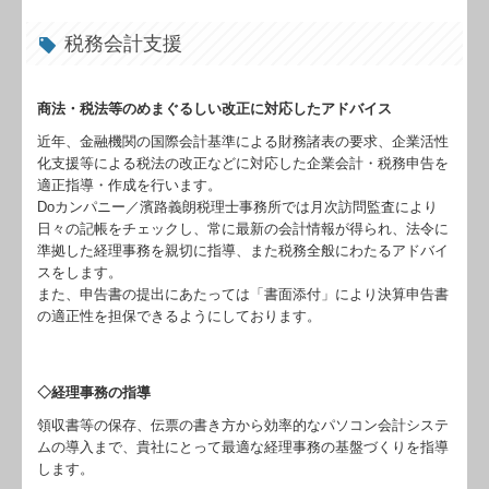
リンク集
税務会計支援
お問合せ
商法・税法等のめまぐるしい改正に対応したアドバイス
FX4クラウド
近年、金融機関の国際会計基準による財務諸表の要求、企業活性
補助金・助成金・融資情報
化支援等による税法の改正などに対応した企業会計・税務申告を
適正指導・作成を行います。
Doカンパニー／濱路義朗税理士事務所では月次訪問監査により
関与先向け融資商品ご紹介
日々の記帳をチェックし、常に最新の会計情報が得られ、法令に
準拠した経理事務を親切に指導、また税務全般にわたるアドバイ
経営者お役立ち情報
スをします。
また、申告書の提出にあたっては「書面添付」により決算申告書
経営者オススメ情報
の適正性を担保できるようにしております。
Q&A経営相談
◇経理事務の指導
税務カレンダー
領収書等の保存、伝票の書き方から効率的なパソコン会計システ
税務Q&A
ムの導入まで、貴社にとって最適な経理事務の基盤づくりを指導
します。