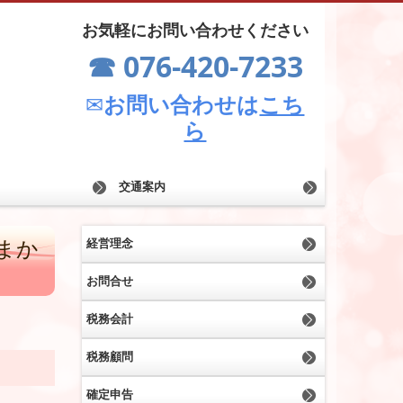
お気軽にお問い合わせください
☎ 0
76-420-7233
お問い合わせは
こち
✉
ら
交通案内
まか
経営理念
お問合せ
税務会計
税務顧問
確定申告