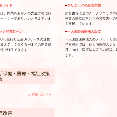
業ガイド
■
クリニックの経営改善
所は、開業をお考えの先生方の信頼
決算書等に基づき、クリニックの
パートナーでありたいと考えていま
体質の確立に向けた経営改善への
を支援しています。
ック開業ローン
■
一人医師医療法人設立
UFJ銀行と三菱UFJリースの連携
一人医師医療法人のメリットと留
、最大７，０００万円までの開業資
当事務所では、個人病医院の更な
担保で確保できます。
営に向け、医療法人設立の相談に
ます。
&A 随時更新してます＊*＊*
新保健・医療・福祉政策
報
≫詳細はこちら
営改善