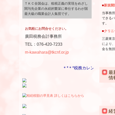
ＴＫＣ全国会は、租税正義の実現をめざし
■
新規開
関与先企業の永続的繁栄に奉仕するわが国
当事務
最大級の職業会計人集団です。
できる
す。
お気軽にお問合せください。
■
クリニ
廣田税務会計事務所
三菱東京
により
TEL：076-420-7233
金を無
m-kawahara@tkcnf.or.jp
＊*＊*税務カレンダー 税務Q
最
情
経