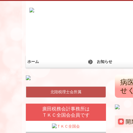
ホーム
お知らせ
病
せ
北陸税理士会所属
廣田税務会計事務所は
ＴＫＣ全国会会員です
開