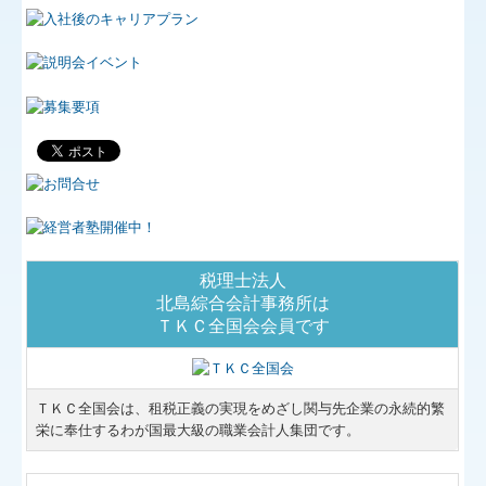
関連リンク
業務案内
『名参謀Tel&Mailプラン』
月次顧問料0円プラン
確定申告の時期です
税理士法人
経営者お役立ち情報
北島綜合会計事務所は
ＴＫＣ全国会会員です
セミナー案内
補助金・助成金・融資情報
ＴＫＣ全国会は、租税正義の実現をめざし関与先企業の永続的繁
国の共済制度活用コーナー
栄に奉仕するわが国最大級の職業会計人集団です。
関与先向け融資商品ご紹介