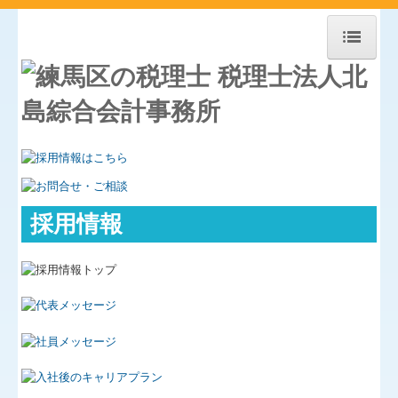
ホーム
事務所紹介
スタッフ＆顧問紹介
経営理念
採用情報
アクセス
料金について
【SDGs】北島会計Gの取組み
経営革新等支援機関とは
経営力向上計画