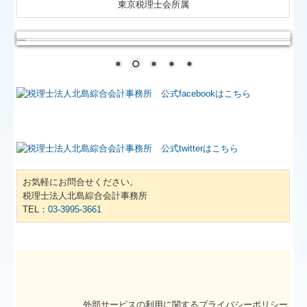
東京税理士会所属
グループ通算（有利・不利）判定
今の税理士に満足していますか？
TKCシステムQ&A
リンク集
採用情報
事務所訪問会
お気軽にお問合せください。
税理士法人北島綜合会計事務所
代表メッセージ
TEL：
03-3995-3661
社員からのメッセージ
キャリアプランについて
働き方・福利厚生
外部サービスの利用に関するプライバシーポリシー