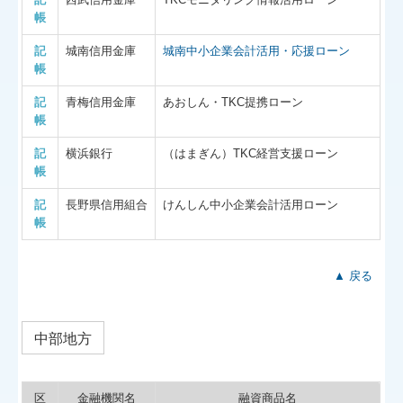
帳
記
城南信用金庫
城南中小企業会計活用・応援ローン
帳
記
青梅信用金庫
あおしん・TKC提携ローン
帳
記
横浜銀行
（はまぎん）TKC経営支援ローン
帳
記
長野県信用組合
けんしん中小企業会計活用ローン
帳
▲ 戻る
中部地方
区
金融機関名
融資商品名