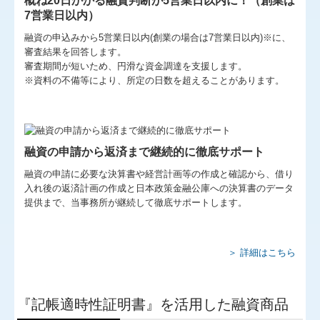
概ね20日かかる融資判断が5営業日以内に！（創業は
7営業日以内）
グループ通算（有利・不利）判定
融資の申込みから5営業日以内(創業の場合は7営業日以内)※に、
審査結果を回答します。
今の税理士に満足していますか？
審査期間が短いため、円滑な資金調達を支援します。
※資料の不備等により、所定の日数を超えることがあります。
TKCシステムQ&A
リンク集
採用情報
融資の申請から返済まで継続的に徹底サポート
融資の申請に必要な決算書や経営計画等の作成と確認から、借り
事務所訪問会
入れ後の返済計画の作成と日本政策金融公庫への決算書のデータ
提供まで、当事務所が継続して徹底サポートします。
代表メッセージ
社員からのメッセージ
＞ 詳細はこちら
キャリアプランについて
働き方・福利厚生
『記帳適時性証明書』を活用した融資商品