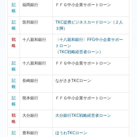
記
福岡銀行
ＦＦＧ中小企業サポートローン
帳
記
筑邦銀行
TKC提携ビジネスカードローン（２人
帳
３脚）
戦
十八親和銀行
〈十八親和銀行〉FFG中小企業サポー
略
トローン
（TKC戦略経営者ローン）
記
十八親和銀行
ＦＦＧ中小企業サポートローン
帳
記
長崎銀行
ながさきTKCローン
帳
記
熊本銀行
ＦＦＧ中小企業サポートローン
帳
戦
大分銀行
大分銀行TKC戦略経営者ローン
略
記
豊和銀行
ほうわTKCローン