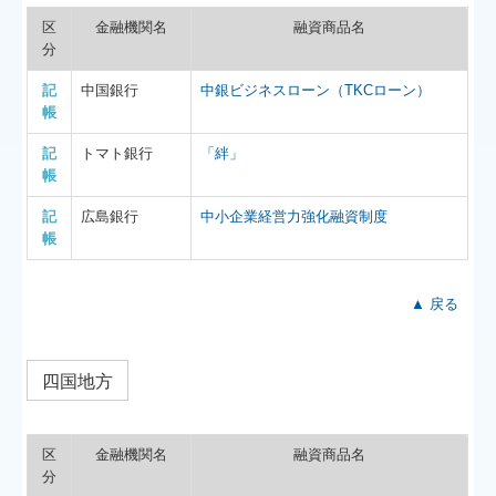
区
金融機関名
融資商品名
分
記
中国銀行
中銀ビジネスローン（TKCローン）
帳
記
トマト銀行
「絆」
帳
記
広島銀行
中小企業経営力強化融資制度
帳
▲ 戻る
四国地方
区
金融機関名
融資商品名
分