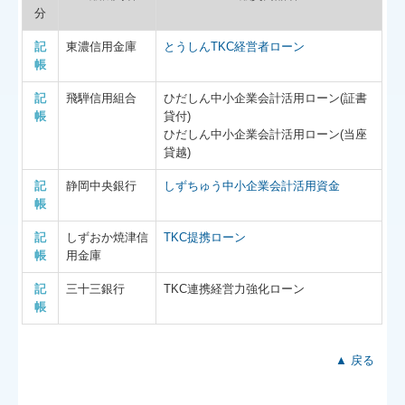
分
記
東濃信用金庫
とうしんTKC経営者ローン
帳
記
飛騨信用組合
ひだしん中小企業会計活用ローン(証書
帳
貸付)
ひだしん中小企業会計活用ローン(当座
貸越)
記
静岡中央銀行
しずちゅう中小企業会計活用資金
帳
記
しずおか焼津信
TKC提携ローン
帳
用金庫
記
三十三銀行
TKC連携経営力強化ローン
帳
▲ 戻る