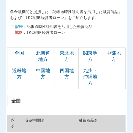
募集要項
各金融機関と提携した「記帳適時性証明書を活用した融資商品」
および「TKC戦略経営者ローン」をご紹介します。
お客様の声
※
記帳
：記帳適時性証明書を活用した融資商品
戦略
：TKC戦略経営者ローン
全国
北海道
東北地
関東地
中部地
地方
方
方
方
近畿地
中国地
四国地
九州・
方
方
方
沖縄地
方
全国
区
金融機関名
融資商品名
分