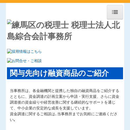
ホーム
事務所紹介
スタッフ＆顧問紹介
経営理念
関与先向け融資商品のご紹介
アクセス
当事務所は、各金融機関と提携した独自の融資商品をご紹介する
料金について
とともに、資金調達の計画立案から申請・実行支援、さらに資金
調達後の資金繰りや経営改善に関する継続的なサポートを通じ
【SDGs】北島会計Gの取組み
て、中小企業の安定的な成長を支援しています。
資金調達に関するご相談は､当事務所までお気軽にご連絡くださ
経営革新等支援機関とは
い｡
経営力向上計画