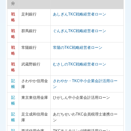
分
戦
足利銀行
あしぎんTKC戦略経営者ローン
略
戦
群馬銀行
ぐんぎんTKC戦略経営者ローン
略
戦
常陽銀行
常陽のTKC戦略経営者ローン
略
戦
武蔵野銀行
むさしのTKC戦略経営者ローン
略
記
さわやか信用金
さわやか・TKC中小企業会計活用ロー
帳
庫
ン
記
東京東信用金庫
ひがしん中小企業会計活用ローン
帳
記
足立成和信用金
あだちせいわTKC会員税理士連携ロー
帳
庫
ン
記
西武信用金庫
TKCモニタリング情報活用ローン