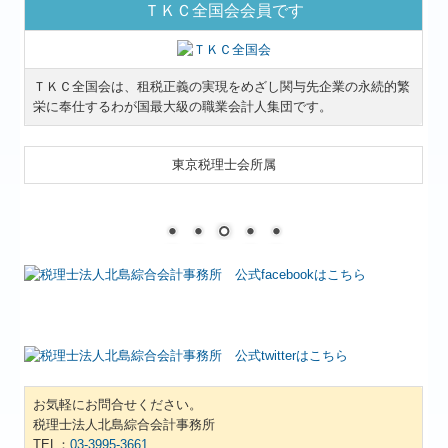
ＴＫＣ全国会会員です
ＴＫＣ全国会は、租税正義の実現をめざし関与先企業の永続的繁
栄に奉仕するわが国最大級の職業会計人集団です。
東京税理士会所属
お気軽にお問合せください。
税理士法人北島綜合会計事務所
TEL：
03-3995-3661