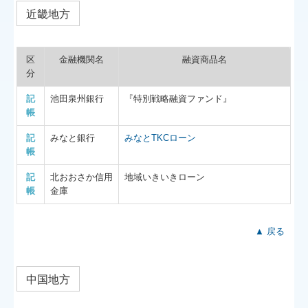
近畿地方
区
金融機関名
融資商品名
分
記
池田泉州銀行
『特別戦略融資ファンド』
帳
記
みなと銀行
みなとTKCローン
帳
記
北おおさか信用
地域いきいきローン
帳
金庫
▲ 戻る
中国地方