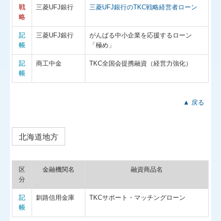
戦
三菱UFJ銀行
三菱UFJ銀行のTKC戦略経営者ローン
略
記
三菱UFJ銀行
がんばる中小企業を応援するローン
帳
「極め」
記
商工中金
TKC全国会提携融資（経営力強化）
帳
▲ 戻る
北海道地方
区
金融機関名
融資商品名
分
記
釧路信用金庫
TKCサポート・マッチングローン
帳