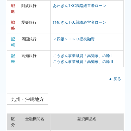
戦
阿波銀行
あわぎんTKC戦略経営者ローン
略
戦
愛媛銀行
ひめぎんTKC戦略経営者ローン
略
記
四国銀行
＜四銀＞ＴＫＣ提携融資
帳
記
高知銀行
こうぎん事業融資「高知家」の輪Ⅰ
帳
こうぎん事業融資「高知家」の輪Ⅱ
▲ 戻る
九州・沖縄地方
区
金融機関名
融資商品名
分