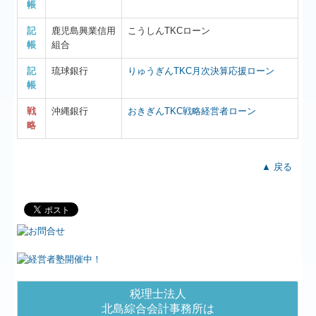
帳
記
鹿児島興業信用
こうしんTKCローン
帳
組合
記
琉球銀行
りゅうぎんTKC月次決算応援ローン
帳
戦
沖縄銀行
おきぎん
TKC戦略経営者ローン
略
▲ 戻る
税理士法人
北島綜合会計事務所は