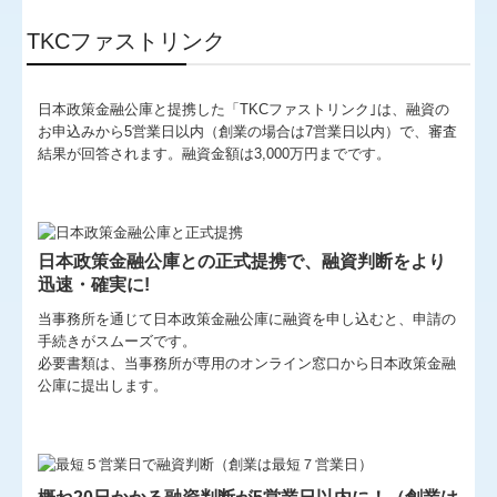
TKCファストリンク
関連リンク
業務案内
日本政策金融公庫と提携した「TKCファストリンク｣は、融資の
お申込みから5営業日以内（創業の場合は7営業日以内）で、審査
『名参謀Tel&Mailプラン』
結果が回答されます。融資金額は3,000万円までです。
月次顧問料0円プラン
確定申告の時期です
日本政策金融公庫との正式提携
で、融資判断をより
迅速・確実に!
経営者お役立ち情報
当事務所を通じて
日本政策金融公庫に融資を申し込むと、申請の
セミナー案内
手続きがスムーズです。
必要書類は、当事務所が専用のオンライン窓口から日本政策金融
公庫に提出します。
補助金・助成金・融資情報
国の共済制度活用コーナー
関与先向け融資商品ご紹介