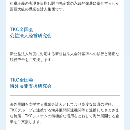
租税正義の実現を目指し関与先企業の永続的発展に奉仕するわが
国最大級の職業会計人集団です。
関連リンク
業務案内
TKC全国会
公益法人経営研究会
『名参謀Tel&Mailプラン』
月次顧問料0円プラン
新公益法人制度に対応する新公益法人会計基準への移行と適正な
税務申告をご支援します。
確定申告の時期です
経営者お役立ち情報
TKC全国会
海外展開支援研究会
セミナー案内
補助金・助成金・融資情報
海外展開を支援する職業会計人としてより高度な知識の習得、
TKCグループと連携する海外展開関連機関等と連携したさまざま
国の共済制度活用コーナー
な施策、TKCシステムの積極的な活用をとおして海外展開する企
業をご支援します。
関与先向け融資商品ご紹介