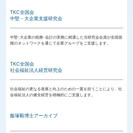
グループ通算（有利・不利）判定
TKC全国会
中堅・大企業支援研究会
今の税理士に満足していますか？
TKCシステムQ&A
中堅･大企業の税務･会計の実務に精通した当研究会会員が全国規
模のネットワークを通じて企業グループをご支援します。
リンク集
採用情報
TKC全国会
社会福祉法人経営研究会
事務所訪問会
代表メッセージ
社会福祉の更なる発展と向上のための一翼を担うことにより、社
会福祉法人の健全経営を積極的にご支援します。
社員からのメッセージ
キャリアプランについて
飯塚毅博士アーカイブ
働き方・福利厚生