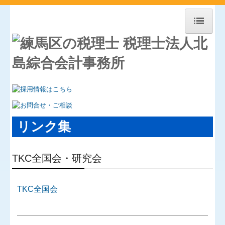
ホーム
事務所紹介
スタッフ＆顧問紹介
経営理念
リンク集
アクセス
TKC全国会・研究会
料金について
【SDGs】北島会計Gの取組み
TKC全国会
経営革新等支援機関とは
経営力向上計画