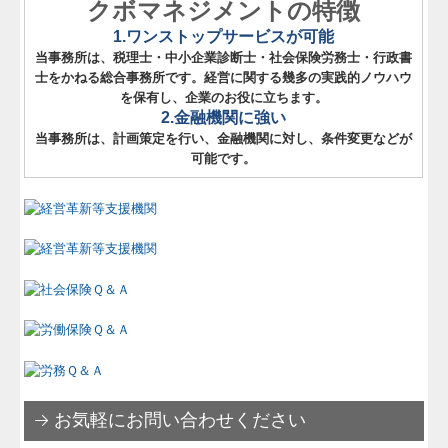
クボマネジメントの特徴
助成金を活用しましょう！
1.ワンストップサービスが可能
労務Ｑ＆Ａ
当事務所は、税理士・中小企業診断士・社会保険労務士・行政書
士をかねる総合事務所です。経営に関する幾多の実践的ノウハウ
社長メニューASP版
を保有し、企業のお役に立ちます。
2.金融機関に強い
TKCシステムQ&A
当事務所は、計画策定を行い、金融機関に対し、条件変更などが
可能です。
経営者お役立ち情報
補助金・助成金・融資情報
関与先向け融資商品ご紹介
経営理念
採用情報
関連リンク先
お気軽にお問い合わせください
リンク集