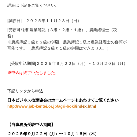
詳細は下記をご覧ください。
[試験日] ２０２５年１１月２３日（日）
[受験可能級]農業簿記（３級・２級・１級）、農業経理士（税
務）
※農業簿記３級と２級の併願、農業簿記１級と農業経理士の併願が
可能です。（農業簿記２級と１級の併願はできません。）
[受験申込期間]２０２５年９月２２日（月）～１０月２０日（月）
※申込は終了いたしました。
下記リンクから申込
日本ビジネス検定協会のホームページもあわせてご覧ください
http://www.jab-kentei.or.jp/agri-boki/
index.html
【
当事務所受験申込期間】
２０２５年９月２２日（月）〜１０月１６日（木
）