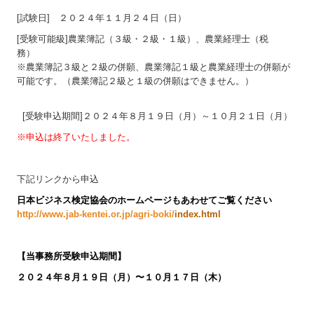
[試験日] ２０２４年１１月２４日（日）
[受験可能級]農業簿記（３級・２級・１級）、農業経理士（税
務）
※農業簿記３級と２級の併願、農業簿記１級と農業経理士の併願が
可能です。（農業簿記２級と１級の併願はできません。）
[受験申込期間]２０２４年８月１９日（月）～１０月２１日（月）
※申込は終了いたしました。
下記リンクから申込
日本ビジネス検定協会のホームページもあわせてご覧ください
http://www.jab-kentei.or.jp/agri-boki/
index.html
【
当事務所受験申込期間】
２０２４年８月１９日（月）〜１０月１７日（木
）