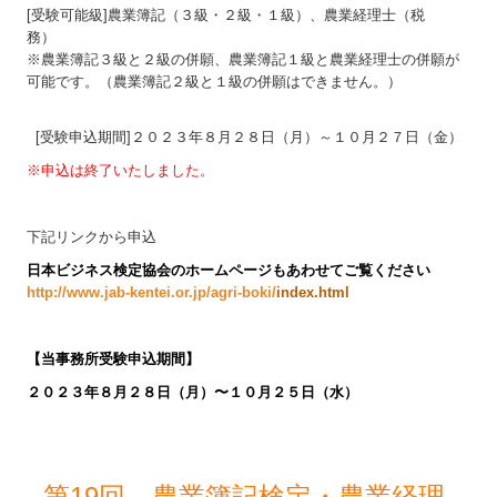
[受験可能級]農業簿記（３級・２級・１級）、農業経理士（税
務）
※農業簿記３級と２級の併願、農業簿記１級と農業経理士の併願が
可能です。（農業簿記２級と１級の併願はできません。）
[受験申込期間]２０２３年８月２８日（月）～１０月２７日（金）
※申込は終了いたしました。
下記リンクから申込
日本ビジネス検定協会のホームページもあわせてご覧ください
http://www.jab-kentei.or.jp/agri-boki/
index.html
【
当事務所受験申込期間】
２０２３年８月２８日（月）〜１０月２５日（水
）
第19回 農業簿記検定・農業経理