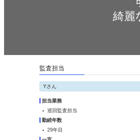
綺麗
監査担当
Yさん
担当業務
巡回監査担当
勤続年数
29年目
一言