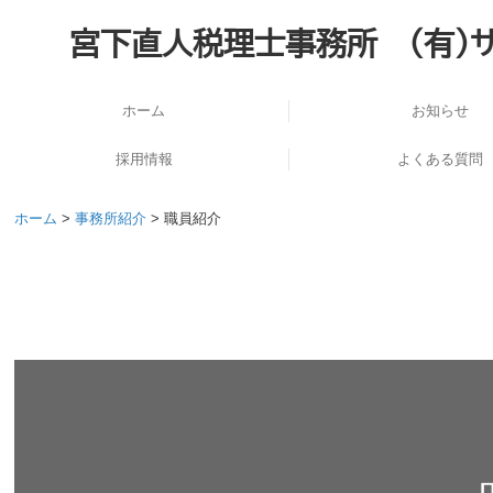
宮下直人税理士事務所 (有)
ホーム
お知らせ
採用情報
よくある質問
スタッフインタビュー
1日のスケジュール
採用メッセージ
税理士の学び舎
研修制度
ホーム
>
事務所紹介
> 職員紹介