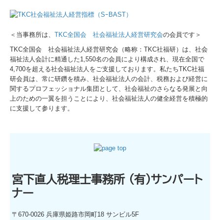
サービス案内
税務・会計
＜当事務所は、
TKC全国会 社会福祉法人経営研究会
の会員です＞
TKC全国会 社会福祉法人経営研究会（略称：TKC社福研）は、社会
経営サポートコンサルタント
福祉法人会計に精通した1,550名の会員により構成され、現在全国で
4,700を超える社会福祉法人をご支援しております。私たちTKC社福
企業防衛
研会員は、常に研鑽を積み、社会福祉法人の会計、税務および経営に
関するプロフェッショナル集団として、社会福祉のさらなる発展と向
創業支援・会社設立
上のための一翼を担うことにより、社会福祉法人の健全経営を積極的
に支援して参ります。
事業承継・M&A
相続
確定申告
宮下直人税理士事務所 (有)サンパート
病院・診療所の皆様へ
ナー
社会福祉法人の皆様へ
〒670-0026
兵庫県姫路市岡町18 サンビル5F