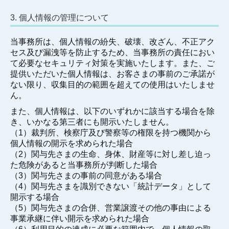
お問い合わせ
3. 個人情報の管理について
個人情報保護方針
当事務所は、個人情報の紛失、破壊、改ざん、不正アク
セス及び漏洩等を防止するため、当事務所の責任におい
て必要なセキュリティ対策を実施いたします。また、ご
提供いただいた個人情報は、お客さまの事前のご承諾が
ない限り、収集目的の範囲を超えての使用はいたしませ
ん。
また、個人情報は、以下のいずれかに該当する場合を除
き、いかなる第三者にも開示いたしません。
（1）裁判所、検察庁及び警察等の権限を持つ機関から
個人情報の開示を求められた場合
（2）関与先さまの生命、身体、財産等に対し差し迫っ
た危険があると当事務所が判断した場合
（3）関与先さまの事前の同意がある場合
（4）関与先さまを識別できない「統計データ」として
開示する場合
（5）関与先さまの合併、営業譲渡その他の事由による
事業承継に伴い開示を求められた場合