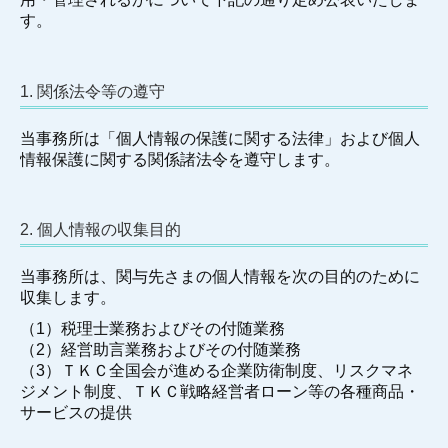
す。
料金案内
一般の料金はこちら
1. 関係法令等の遵守
相続の料金はこちら
当事務所は「個人情報の保護に関する法律」および個人
情報保護に関する関係諸法令を遵守します。
採用情報
求職者の方へ
2. 個人情報の収集目的
スタッフインタビュー
当事務所は、関与先さまの個人情報を次の目的のために
収集します。
募集要項（山形事務所）
（1）税理士業務およびその付随業務
募集要項（寒河江事務所）
（2）経営助言業務およびその付随業務
（3）ＴＫＣ全国会が進める企業防衛制度、リスクマネ
募集要項（新卒）
ジメント制度、ＴＫＣ戦略経営者ローン等の各種商品・
サービスの提供
応募フォーム