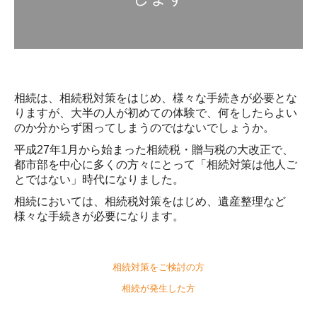
経営サポート
デジタル化支援
創業支援
事業承継
相続は、相続税対策をはじめ、様々な手続きが必要とな
りますが、大半の人が初めての体験で、何をしたらよい
確定申告
のか分からず困ってしまうのではないでしょうか。
相続支援
平成27年1月から始まった相続税・贈与税の大改正で、
都市部を中心に多くの方々にとって「相続対策は他人ご
新規のお客さまへ
とではない」時代になりました。
お客様の声
相続においては、相続税対策をはじめ、遺産整理など
様々な手続きが必要になります。
料金について
よくある質問
相続対策をご検討の方
採用情報
相続が発生した方
採用メッセージ