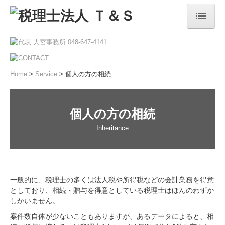
Home
About us
Home
>
Service
> 個人の方の相続
事務所紹介
税理士紹介
経営理念
個人の方の相続
書籍紹介
Inheritance
交通案内
Service
一般的に、税理士の多くは法人税や所得税などの会計業務を得意
税務・会計
としており、相続・贈与を得意としている税理士はほんのわずか
経営コンサルタント
しかいません。
デジタル化支援
案件数自体が少ないこともありますが、あるデータによると、相