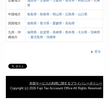
近畿地方
滋賀県
・
京都府
・
大阪府
・
奈良県
・
和歌山県
・
兵庫
補助金・助成金・融資情報
県
お客様紹介
中国地方
鳥取県
・
島根県
・
岡山県
・
広島県
・
山口県
経営者お役立ち情報
四国地方
徳島県
・
香川県
・
愛媛県
・
高知県
九州・沖
事務所のペーパーレス化
福岡県
・
佐賀県
・
長崎県
・
熊本県
・
大分県
・
宮崎県
縄地方
・
鹿児島県
・
沖縄県
事務所紹介
▲ 戻る
経営理念
業務案内
交通案内
外部サービスの利用に関するプライバシーポリシー
お問合せ
Copyright (c) 2026 Fujii Tax Accoount Office All Rights Reserved.
社長メニューASP版
リンク集