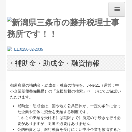
ホーム
求人情報
新着情報
補助金・助成金・融資情報
セミナー案内
セミナー開催のご報告
都道府県の補助金・助成金・融資の情報を、J-Net21（運営：中
相続対策
小企業基盤整備機構）の「支援情報の検索」ページにてご確認い
ただけます。
NEW!!円滑な事業承継を支援
補助金・助成金は、国や地方公共団体が、一定の条件に合っ
た企業や団体に資金を支給する制度です。
デジタル化・AI導入補助金
これらの支給を受けるには期限までに所定の手続きを行う必
要がありますが、返還の必要はありません。
TKCのFinTechサービス
公的融資とは、銀行融資を受けにくい中小企業を救済するた