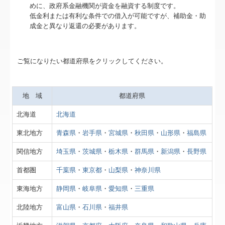
めに、政府系金融機関が資金を融資する制度です。
月刊「事務所通信」
低金利または有利な条件での借入が可能ですが、補助金・助
成金と異なり返還の必要があります。
月刊「えだまめ通信」
書面添付制度のご紹介
ご覧になりたい都道府県をクリックしてください。
表敬状を贈呈しました！
地 域
都道府県
病院・診療所の皆様へ
北海道
北海道
早期経営改善計画の策定支援
東北地方
青森県
・
岩手県
・
宮城県
・
秋田県
・
山形県
・
福島県
経営改善計画の策定支援
関信地方
埼玉県
・
茨城県
・
栃木県
・
群馬県
・
新潟県
・
長野県
FX4クラウド
首都圏
千葉県
・
東京都
・
山梨県
・
神奈川県
経営革新等支援機関とは
東海地方
静岡県
・
岐阜県
・
愛知県
・
三重県
グループ通算（有利・不利）判定
北陸地方
富山県
・
石川県
・
福井県