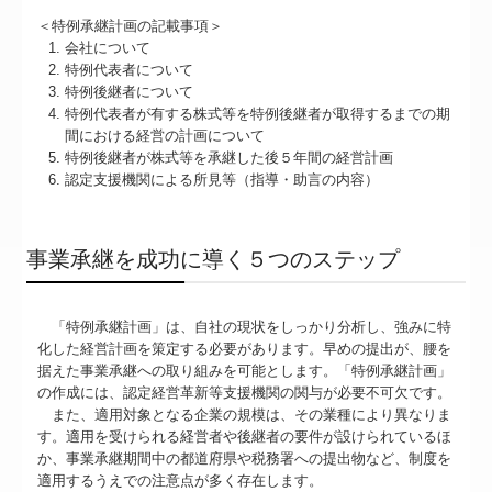
＜特例承継計画の記載事項＞
会社について
特例代表者について
特例後継者について
特例代表者が有する株式等を特例後継者が取得するまでの期
間における経営の計画について
特例後継者が株式等を承継した後５年間の経営計画
認定支援機関による所見等（指導・助言の内容）
事業承継を成功に導く５つのステップ
「特例承継計画」は、自社の現状をしっかり分析し、強みに特
化した経営計画を策定する必要があります。早めの提出が、腰を
据えた事業承継への取り組みを可能とします。「特例承継計画」
の作成には、認定経営革新等支援機関の関与が必要不可欠です。
また、適用対象となる企業の規模は、その業種により異なりま
す。適用を受けられる経営者や後継者の要件が設けられているほ
か、事業承継期間中の都道府県や税務署への提出物など、制度を
適用するうえでの注意点が多く存在します。