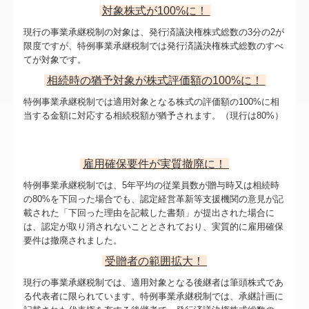
対象株式が100%に！
現行の事業承継税制の対象は、発行済議決権株式総数の3分の2が
限度ですが、特例事業承継税制では発行済議決権株式総数のすべ
てが対象です。
相続時の猶予対象が株式評価額の100%に！
特例事業承継税制では適用対象となる株式の評価額の100%に相
当する金額に対応する相続税額が猶予されます。（現行は80%）
雇用確保要件が実質撤廃に！
特例事業承継税制では、5年平均の従業員数が贈与時又は相続時
の80%を下回った場合でも、認定経営革新等支援機関の意見が記
載された「下回った理由を記載した書類」が提出された場合に
は、認定が取り消されないこととされており、実質的に雇用確保
要件は撤廃されました。
受贈者の範囲拡大！
現行の事業承継税制では、適用対象となる後継者は筆頭株式であ
る代表者に限られています。特例事業承継税制では、承継計画に