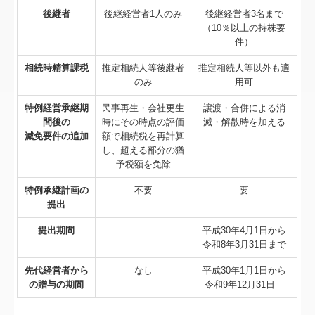
後継者
後継経営者1人のみ
後継経営者3名まで
（10％以上の持株要
件）
相続時精算課税
推定相続人等後継者
推定相続人等以外も適
のみ
用可
特例経営承継期
民事再生・会社更生
譲渡・合併による消
間後の
時にその時点の評価
滅・解散時を加える
減免要件の追加
額で相続税を再計算
し、超える部分の猶
予税額を免除
特例承継計画の
不要
要
提出
提出期間
―
平成30年4月1日から
令和8年3月31日まで
先代経営者から
なし
平成30年1月1日から
の
贈与の期間
令和9年12月31日