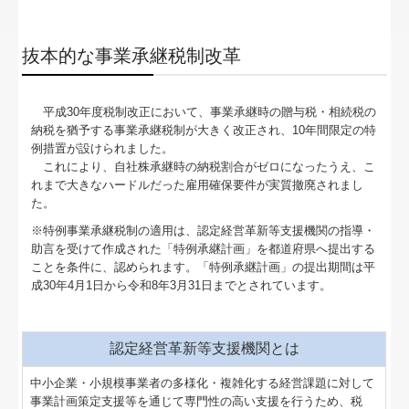
月刊「事務所通信」
抜本的な事業承継税制改革
月刊「えだまめ通信」
書面添付制度のご紹介
平成30年度税制改正において、事業承継時の贈与税・相続税の
納税を猶予する事業承継税制が大きく改正され、10年間限定の特
表敬状を贈呈しました！
例措置が設けられました。
これにより、自社株承継時の納税割合がゼロになったうえ、こ
病院・診療所の皆様へ
れまで大きなハードルだった雇用確保要件が実質撤廃されまし
た。
早期経営改善計画の策定支援
※特例事業承継税制の適用は、認定経営革新等支援機関の指導・
助言を受けて作成された「特例承継計画」を都道府県へ提出する
経営改善計画の策定支援
ことを条件に、認められます。「特例承継計画」の提出期間は平
成30年4月1日から令和8年3月31日までとされています。
FX4クラウド
経営革新等支援機関とは
認定経営革新等支援機関とは
グループ通算（有利・不利）判定
中小企業・小規模事業者の多様化・複雑化する経営課題に対して
事業計画策定支援等を通じて専門性の高い支援を行うため、税