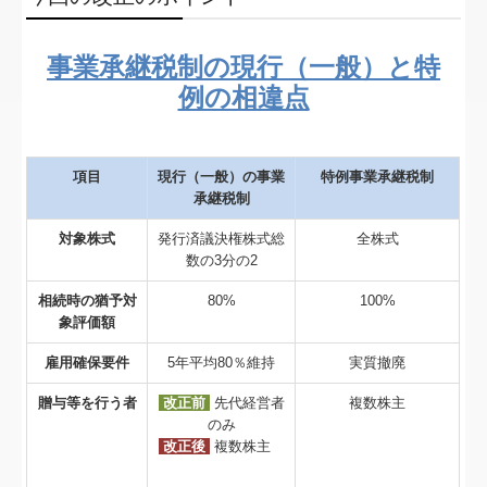
個人情報保護方針
事業承継税制の現行（一般）と特
国の共済制度活用コーナー
例の相違点
項目
現行（一般）の事業
特例事業承継税制
承継税制
対象株式
発行済議決権株式総
全株式
数の3分の2
相続時の猶予対
80%
100%
象評価額
雇用確保要件
5年平均80％維持
実質撤廃
贈与等を行う者
改正前
先代経営者
複数株主
のみ
改正後
複数株主
．