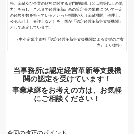
補助金・助成金・融資情報
務、金融及び企業の財務に関する専門的知識（又は同等以上の能
力）を有し、これまで経営革新計画の策定等の業務について一定
お客様紹介
の経験年数を持っているといった機関や人（金融機関、税理士、
公認会計士、弁護士など）を、国が「認定経営革新等支援機関」
経営者お役立ち情報
として認定しています。
（中小企業庁資料『認定経営革新等支援機関による支援のご案
事務所のペーパーレス化
内』より抜粋）
事務所紹介
経営理念
当事務所は認定経営革新等支援機
関の認定を受けています！
業務案内
事業承継をお考えの方は、お気軽
交通案内
にご相談ください！
お問合せ
社長メニューASP版
リンク集
今回の改正のポイント