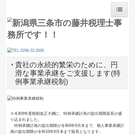
ホーム
求人情報
新着情報
貴社の永続的繁栄のために、円
セミナー案内
滑な事業承継をご支援します(特
セミナー開催のご報告
例事業承継税制)
相続対策
NEW!!円滑な事業承継を支援
※令和8年度税制改正大綱に、特例承継計画の提出期限延長が盛
デジタル化・AI導入補助金
り込まれました。
特例承継計画の提出期限が令和9年9月末まで、個人事業承継計
TKCのFinTechサービス
画の提出期限が令和10年9月末まで延長となります。