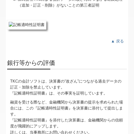
補助金・助成金・融資情報
（追加・訂正・削除）がないことの第三者証明
お客様紹介
経営者お役立ち情報
事務所のペーパーレス化
▲ 戻る
事務所紹介
銀行等からの評価
経営理念
業務案内
TKCの会計ソフトは、決算書の“改ざん”につながる過去データの
訂正・加除を禁止しています。
交通案内
『記帳適時性証明書』は、その事実を証明しています。
融資を受ける際など、金融機関から決算書の提示を求められた場
お問合せ
合には、この『記帳適時性証明書』を決算書に添付して提出しま
す。
社長メニューASP版
『記帳適時性証明書』を添付した決算書は、金融機関からの信頼
度が飛躍的にアップします。
リンク集
詳しくは、当事務所にお問い合わせください。