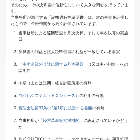
そのため、その決算書の信頼性について大きな関心を持っていま
月刊「事務所通信」
す。
当事務所が添付する
『記帳適時性証明書
』
は、次の事実を証明し
月刊「えだまめ通信」
たもので、金融機関から高く評価されています。
当事務所による巡回監査と月次決算、そして年次決算の実施
書面添付制度のご紹介
日
表敬状を贈呈しました！
決算書の利益と法人税申告書の利益が一致している事実
病院・診療所の皆様へ
「中小企業の会計に関する基本要領」
（又は中小指針）への
準拠性
早期経営改善計画の策定支援
中期（または短期）経営計画策定の有無
経営改善計画の策定支援
自計化システム（ＦＸシリーズ）
の利用の有無
FX4クラウド
税理士法第33条の2第1項に規定する書面
の有無
経営革新等支援機関とは
当事務所が
「経営革新等支援機関」
に認定されているかどう
か
グループ通算（有利・不利）判定
株式会社TKCによる会計データの改ざんにつながる遡及処理