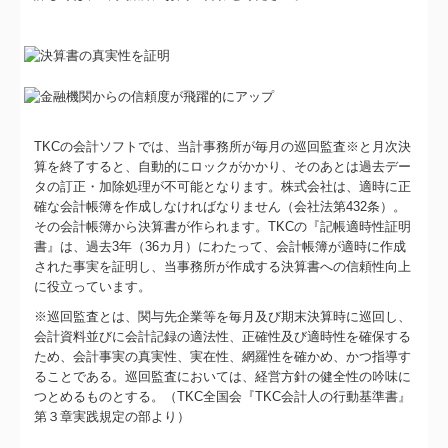
個人情報保護方針
国の共済制度活用コーナー
TKCの会計ソフトでは、当計事務所が毎月の巡回監査※と月次決
算を終了すると、自動的にロックがかかり、そのあとは過去デー
タの訂正・加除処理が不可能となります。株式会社は、適時に正
確な会計帳簿を作成しなければなりません（会社法第432条）。
その会計帳簿から決算書が作られます。TKCの『記帳適時性証明
書』は、過去3年（36カ月）にわたって、会計帳簿が適時に作成
された事実を証明し、当事務所が作成する決算書への信頼性向上
に役立っています。
※巡回監査とは、関与先企業等を毎月及び期末決算時に巡回し、
会計資料並びに会計記録の適法性、正確性及び適時性を確保する
ため、会計事実の真実性、実在性、網羅性を確かめ、かつ指導す
ることである。巡回監査においては、経営方針の健全性の吟味に
つとめるものとする。（TKC全国会『TKC会計人の行動基準書』
第３章実践規定の部より）