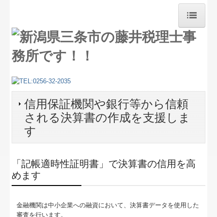
ホーム
求人情報
新着情報
信用保証機関や銀行等から信頼
セミナー案内
される決算書の作成を支援しま
セミナー開催のご報告
す
相続対策
「記帳適時性証明書」で決算書の信用を高
NEW!!円滑な事業承継を支援
めます
デジタル化・AI導入補助金
金融機関は中小企業への融資において、決算書データを使用した
TKCのFinTechサービス
審査を行います。