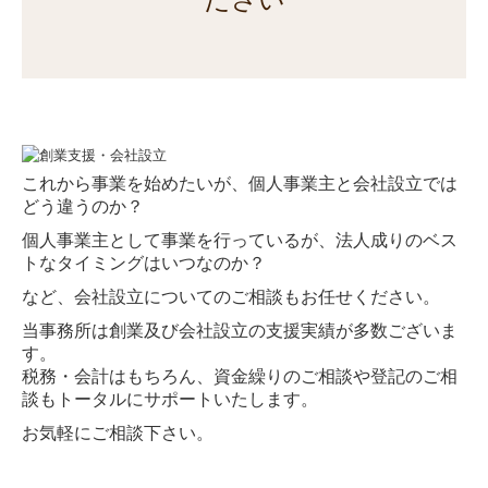
税務・会計
デジタル化支援
企業防衛・リスクマネジメント
創業支援・会社設立
事業承継・M＆A
これから事業を始めたいが、個人事業主と会社設立では
相続税・資産税
どう違うのか？
確定申告
個人事業主として事業を行っているが、法人成りのベス
トなタイミングはいつなのか？
顧問契約の流れ
など、会社設立についてのご相談もお任せください。
料金について
当事務所は創業及び会社設立の支援実績が多数ございま
す。
よくある質問
税務・会計はもちろん、資金繰りのご相談や登記のご相
談もトータルにサポートいたします。
採用情報
お気軽にご相談下さい。
採用メッセージ