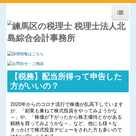
ホーム
事務所紹介
スタッフ＆顧問紹介
経営理念
【税務】配当所得って申告した
アクセス
方がいいの？
料金について
2020
年からのコロナ流行で株価が乱高下しています
【SDGs】北島会計Gの取組み
が、「副業も兼ねて株式投資をやってみようかな
～」や、「株価が下がったから株主優待とかがある
経営革新等支援機関とは
銘柄を買ってみようかな～」など、他にも様々な
きっかけで株式投資デビューをされた方も多いので
経営力向上計画