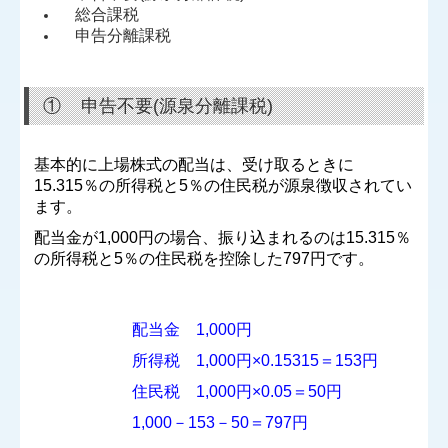
総合課税
申告分離課税
① 申告不要(源泉分離課税)
基本的に上場株式の配当は、受け取るときに
15.315％の所得税と5％の住民税が源泉徴収されてい
ます。
配当金が1,000円の場合、振り込まれるのは15.315％
の所得税と5％の住民税を控除した797円です。
配当金
1,000
円
所得税
1,000
円
×0.15315
＝
153
円
住民税
1,000
円
×0.05
＝
50
円
1,000
－
153
－
50
＝
797
円