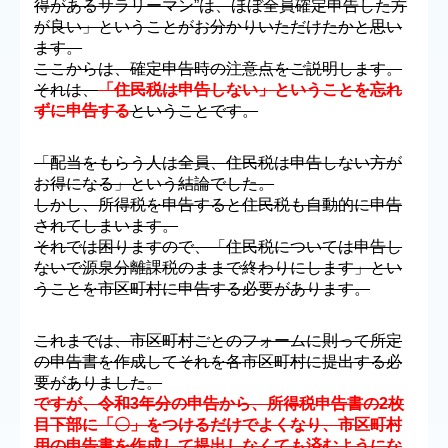
得があるサラリーマン”は、ほぼ全員確定申告した方
が良い」ということがお分かりいただけたかと思い
ます。
ここからは、確定申告時の注意点をご説明します。
それは、
「住民税は申告しない」ということを忘れ
ずに申告する
ということです。
「配当をもらう人は全員、住民税は申告しない方が
お得になる」という結論でした。
しかし、所得税を申告すると住民税も自動的に申告
されてしまいます。
それでは困りますので、「住民税については申告し
ないで源泉分離課税のままで終わりにします」とい
うことを市区町村に申告する必要があります。
これまでは、市区町村ごとのフォームに則って所定
の申告書を作成してそれを各市区町村に提出する必
要がありました。
ですが、令和3年分の申告から、所得税申告書の2枚
目下部に「〇」をつけるだけでよくなり、市区町村
用の申告書を作成して提出しなくても済むようにな