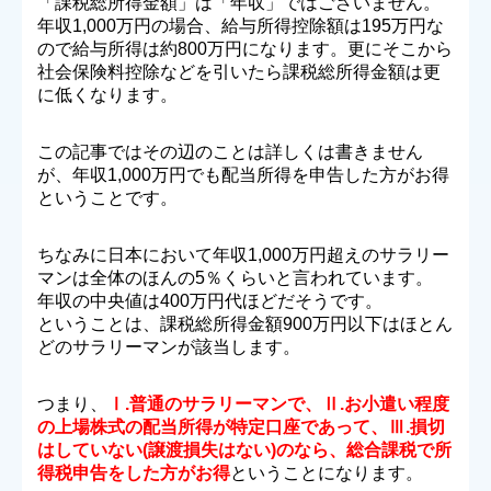
「課税総所得金額」は「年収」ではございません。
年収1,000万円の場合、給与所得控除額は195万円な
ので給与所得は約800万円になります。更にそこから
社会保険料控除などを引いたら課税総所得金額は更
に低くなります。
この記事ではその辺のことは詳しくは書きません
が、年収1,000万円でも配当所得を申告した方がお得
ということです。
ちなみに日本において年収1,000万円超えのサラリー
マンは全体のほんの5％くらいと言われています。
年収の中央値は400万円代ほどだそうです。
ということは、課税総所得金額900万円以下はほとん
どのサラリーマンが該当します。
つまり、
Ⅰ.普通のサラリーマンで、Ⅱ.お小遣い程度
の上場株式の配当所得が特定口座であって、Ⅲ.損切
はしていない(譲渡損失はない)のなら、総合課税で所
得税申告をした方がお得
ということになります。