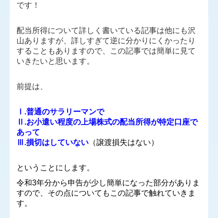
です！
グループ通算（有利・不利）判定
配当所得について詳しく書いている記事は他にも沢
今の税理士に満足していますか？
山ありますが、詳しすぎて逆に分かりにくかったり
することもありますので、この記事では簡単に見て
TKCシステムQ&A
いきたいと思います。
リンク集
前提は、
採用情報
Ⅰ.普通のサラリーマンで
Ⅱ.お小遣い程度の上場株式の配当所得が特定口座で
事務所訪問会
あって
Ⅲ.損切はしていない
（譲渡損失はない）
代表メッセージ
社員からのメッセージ
ということにします。
令和3年分から申告が少し簡単になった部分がありま
キャリアプランについて
すので、その点についてもこの記事で触れていきま
す。
働き方・福利厚生