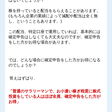
はないでしょうか？
関連リンク
株を持っていると配当をもらえることがあります。
(
もちろん企業の業績によって減配や配当は全く無
業務案内
し、ということもあります。
)
この配当、特定口座で運用していれば、基本的には
『名参謀Tel&Mailプラン』
確定申告はしなくても大丈夫なのですが、確定申告
をした方がお得な場合があります。
月次顧問料0円プラン
確定申告の時期です
では、どんな場合に確定申告をした方がお得になる
のでしょうか？
経営者お役立ち情報
セミナー案内
答えはずばり、
補助金・助成金・融資情報
「
普通のサラリーマンで、お小遣い稼ぎ程度に株式
投資をしている人はほぼ全員、確定申告をした方が
国の共済制度活用コーナー
お得」
関与先向け融資商品ご紹介