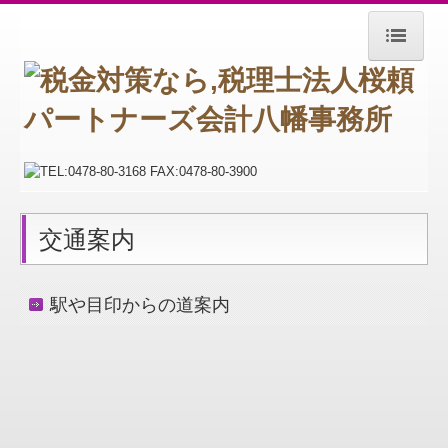
ホーム
お知らせ
事務所紹介
経営理念
交通案内
交通案内
関連リンク
駅や目印からの道案内
リンク集
お問合せ
社会福祉法人の皆様へ