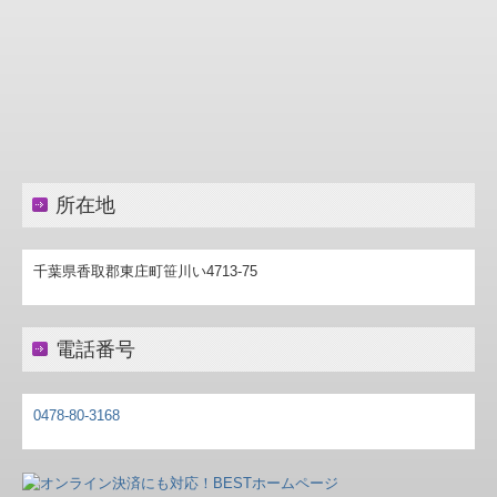
補助金・助成金・融資情報
関与先向け融資商品ご紹介
経営者お役立ち情報
TKCシステムQ&A
所在地
社会福祉法人会計Q&A
経営革新等支援機関とは
千葉県香取郡東庄町笹川い4713-75
経営改善オンデマンド講座
電話番号
ＴＫＣ経営者ロ-ン提携金融機関
企業防衛行動指針
0478-80-3168
リスクマネージメント行動指針