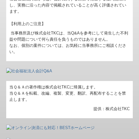
し、実務に沿った内容で掲載されていることが高く評価されてい
補助金・助成金・融資情報
ます。
関与先向け融資商品ご紹介
【利用上のご注意】
当事務所及び株式会社TKCは、当Q&Aを参考にして発生した不利
経営者お役立ち情報
益や問題について何ら責任を負うものではありません。
なお、個別の案件については、お気軽に当事務所にご相談くださ
TKCシステムQ&A
い。
社会福祉法人会計Q&A
経営革新等支援機関とは
当Ｑ＆Ａの著作権は株式会社TKCに帰属します。
経営改善オンデマンド講座
当Ｑ＆Ａを転載、改編、複製、変更、翻訳、再配布することを禁
止します。
ＴＫＣ経営者ロ-ン提携金融機関
提供：株式会社TKC
企業防衛行動指針
リスクマネージメント行動指針