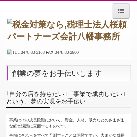
ホーム
お知らせ
事務所紹介
経営理念
創業の夢をお手伝いします
交通案内
関連リンク
｢自分の店を持ちたい｣「事業で成功したい｣
という、夢の実現をお手伝い
リンク集
お問合せ
事業はその成長段階において、資金、人材、販売などのさまざま
な経営課題に直面するものです。
社会福祉法人の皆様へ
事前にそれらをすべて予測することは困難ですが、大まかな成長