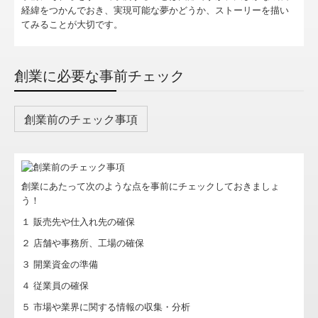
経緯をつかんでおき、実現可能な夢かどうか、ストーリーを描い
補助金・助成金・融資情報
てみることが大切です。
関与先向け融資商品ご紹介
創業に必要な事前チェック
経営者お役立ち情報
TKCシステムQ&A
創業前のチェック事項
社会福祉法人会計Q&A
経営革新等支援機関とは
創業にあたって次のような点を事前にチェックしておきましょ
う！
経営改善オンデマンド講座
１ 販売先や仕入れ先の確保
ＴＫＣ経営者ロ-ン提携金融機関
２ 店舗や事務所、工場の確保
企業防衛行動指針
３ 開業資金の準備
４ 従業員の確保
リスクマネージメント行動指針
５ 市場や業界に関する情報の収集・分析