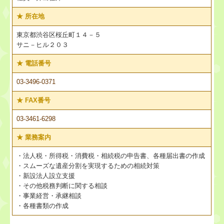
継続MASシステム
★
所在地
戦略販売・購買情報システム
東京都渋谷区桜丘町１４－５
サニ－ヒル２０３
戦略給与情報システム
★
電話番号
03-3496-0371
建設業用会計情報DB
★
FAX番号
経営者の皆さんへ
03-3461-6298
マイナンバーQ&A特集
★
業務案内
過去のセミナー
・法人税・所得税・消費税・相続税の申告書、各種届出書の作成
・スムーズな遺産分割を実現するための相続対策
・新設法人設立支援
個人情報保護方針
・その他税務判断に関する相談
・事業経営・承継相談
・各種書類の作成