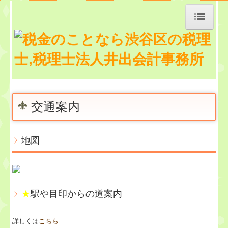
トップページ
TKCシステムQ&A
経営革新等支援機関とは
交通案内
経営改善計画の策定支援
地図
経営者お役立ち情報
お知らせ
★
駅や目印からの道案内
事務所紹介
詳しくは
こちら
交通案内