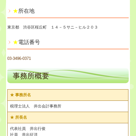
★
所在地
業務案内
セミナー案内
東京都 渋谷区桜丘町 １４－５サニ－ヒル２０３
料金について
★
電話番号
リンク集
03-3496-0371
お問合せ
事務所概要
病院・診療所の皆様へ
★ 事務所名
補助金・助成金・融資情報
税理士法人 井出会計事務所
関与先向け融資商品ご紹介
★
所長名
戦略財務情報システム
代表社員 井出行俊
社員 井出征洋