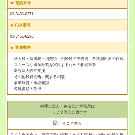
★
電話番号
03-3496-0371
★
FAX番号
03-3461-6298
★
業務案内
・法人税・所得税・消費税・相続税の申告書、各種届出書の作成
・スムーズな遺産分割を実現するための相続対策
・新設法人設立支援
・その他税務判断に関する相談
・事業経営・承継相談
・各種書類の作成
税理士法人 井出会計事務所は
ＴＫＣ全国会会員です
ＴＫＣ全国会は、租税正義の実現をめざし関与先企業の永続的繁