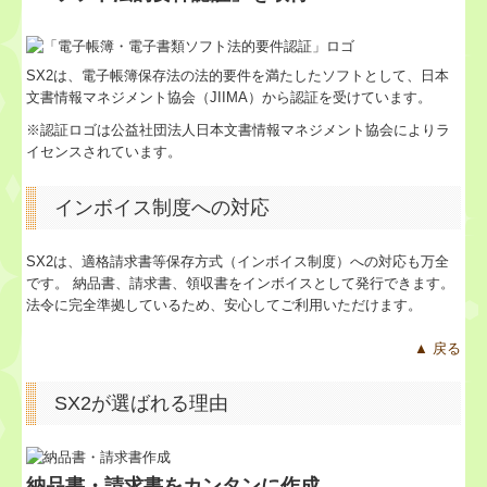
業務案内
SX2は、電子帳簿保存法の法的要件を満たしたソフトとして、日本
セミナー案内
文書情報マネジメント協会（JIIMA）から認証を受けています。
※認証ロゴは公益社団法人日本文書情報マネジメント協会によりラ
料金について
イセンスされています。
リンク集
インボイス制度への対応
お問合せ
SX2は、適格請求書等保存方式（インボイス制度）への対応も万全
です。 納品書、請求書、領収書をインボイスとして発行できます。
病院・診療所の皆様へ
法令に完全準拠しているため、安心してご利用いただけます。
▲ 戻る
補助金・助成金・融資情報
SX2が選ばれる理由
関与先向け融資商品ご紹介
戦略財務情報システム
納品書・請求書をカンタンに作成