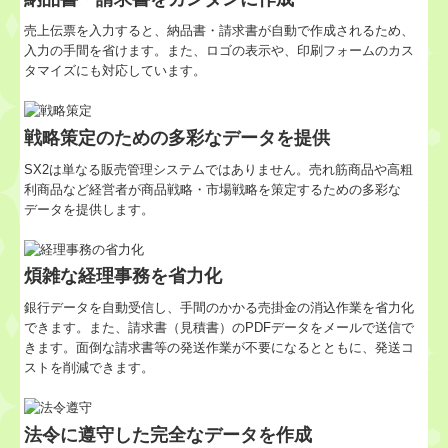
継続MASシステム
売上伝票を入力すると、納品書・請求書が自動で作成されるため、
入力の手間を省けます。また、ロゴの表示や、印刷フォームのカス
戦略販売・購買情報システム
タマイズにも対応しています。
戦略給与情報システム
戦略策定のための多彩なデータを提供
建設業用会計情報DB
SX2は単なる販売管理システムではありません。売れ筋商品や高粗
利商品など経営者が商品戦略・市場戦略を策定するための多彩な
データを提供します。
経営者の皆さんへ
マイナンバーQ&A特集
煩雑な経理事務を省力化
過去のセミナー
銀行データを自動受信し、手間のかかる売掛金の消込作業を省力化
できます。また、請求書（見積書）のPDFデータをメールで送信で
きます。面倒な請求書等の発送作業が不要になるとともに、発送コ
個人情報保護方針
ストを削減できます。
法令に遵守した完全なデータを作成