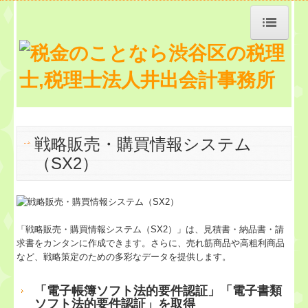
トップページ
TKCシステムQ&A
経営革新等支援機関とは
戦略販売・購買情報システム
（SX2）
経営改善計画の策定支援
経営者お役立ち情報
「戦略販売・購買情報システム（SX2）」は、見積書・納品書・請
お知らせ
求書をカンタンに作成できます。さらに、売れ筋商品や高粗利商品
など、戦略策定のための多彩なデータを提供します。
事務所紹介
「電子帳簿ソフト法的要件認証」「電子書類
交通案内
ソフト法的要件認証」を取得