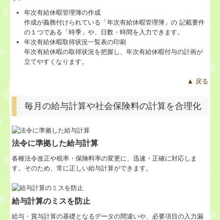
継続MASシステム
年次有給休暇管理簿の作成
作成が義務付けられている「年次有給休暇管理簿」の 記載要件
の１つである「時季」や、日数・時間を入力できます。
戦略販売・購買情報システム
年次有給休暇取得状況一覧表の印刷
年次有給休暇の取得状況を把握し、年次有給休暇付与の計画が
戦略給与情報システム
立てやすくなります。
建設業用会計情報DB
▲ 戻る
経営者の皆さんへ
毎月の給与計算や社会保険料の計算を合理化
マイナンバーQ&A特集
法令に準拠した給与計算
過去のセミナー
各種法令改正や税率・保険料率の変更に、迅速・正確に対応しま
す。そのため、常に正しい給与計算ができます。
個人情報保護方針
給与計算のミスを防止
給与・賞与計算の基礎となるデータの間違いや、必要項目の入力漏