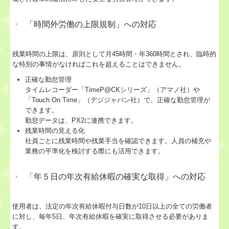
業務案内
「時間外労働の上限規制」への対応
セミナー案内
残業時間の上限は、原則として月45時間・年360時間とされ、臨時的
な特別の事情がなければこれを超えることはできません。
料金について
正確な勤怠管理
タイムレコーダー「TimeP@CKシリーズ」（アマノ社）や
リンク集
「Touch On Time」（デジジャパン社）で、正確な勤怠管理が
できます。
お問合せ
勤怠データは、PX2に連携できます。
残業時間の見える化
社員ごとに残業時間や残業手当を確認できます。人員の補充や
病院・診療所の皆様へ
業務の平準化を検討する際にも活用できます。
補助金・助成金・融資情報
「年５日の年次有給休暇の確実な取得」への対応
関与先向け融資商品ご紹介
使用者は、法定の年次有給休暇付与日数が10日以上の全ての労働者
戦略財務情報システム
に対し、毎年5日、年次有給休暇を確実に取得させる必要がありま
す。