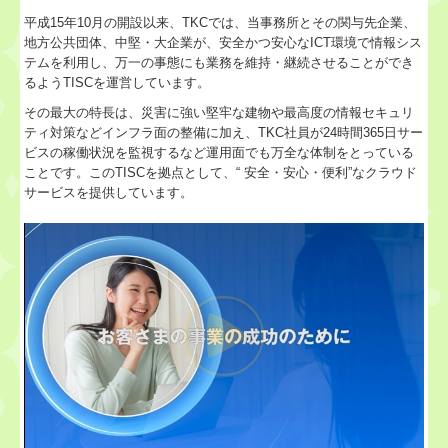
平成15年10月の開設以来、TKCでは、当事務所とその関与先企業、
地方公共団体、中堅・大企業が、安全かつ安心なICT環境で情報シス
テムを利用し、万一の事態にも業務を維持・継続させることができ
るようTISCを運営しています。
その最大の特長は、災害に強い堅牢な建物や最高度の情報セキュリ
ティ対策などインフラ面の整備に加え、TKC社員が24時間365日サー
ビスの稼働状況を監視するなど運用面でも万全な体制をとっている
ことです。このTISCを拠点として、“ 安全・安心・便利”なクラウド
サービスを提供しています。