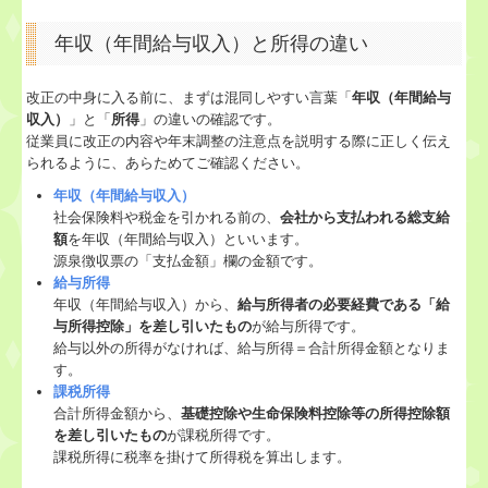
継続MASシステム
年収（年間給与収入）と所得の違い
戦略販売・購買情報システム
改正の中身に入る前に、まずは混同しやすい言葉「
年収（年間給与
収入）
」と「
所得
」の違いの確認です。
戦略給与情報システム
従業員に改正の内容や年末調整の注意点を説明する際に正しく伝え
られるように、あらためてご確認ください。
建設業用会計情報DB
年収（年間給与収入）
社会保険料や税金を引かれる前の、
会社から支払われる総支給
経営者の皆さんへ
額
を年収（年間給与収入）といいます。
源泉徴収票の「支払金額」欄の金額です。
給与所得
マイナンバーQ&A特集
年収（年間給与収入）から、
給与所得者の必要経費である「給
与所得控除」を差し引いたもの
が給与所得です。
過去のセミナー
給与以外の所得がなければ、給与所得＝合計所得金額となりま
す。
個人情報保護方針
課税所得
合計所得金額から、
基礎控除や生命保険料控除等の所得控除額
を差し引いたもの
が課税所得です。
課税所得に税率を掛けて所得税を算出します。