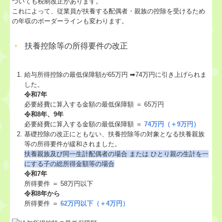
ついても税制改正があります。
これによって、従業員が扶養する配偶者・親族の控除を受けるため
の年収のボーダーラインも変わります。
扶養控除等の所得要件の改正
給与所得控除の最低保障額が65万円 ➡74万円に引き上げられま
した。
令和7年
必要経費に算入する金額の最低保障額 ＝ 65万円
令和8年、9年
必要経費に算入する金額の最低保障額 ＝
74万円（＋9万円）
基礎控除の改正にともない、扶養控除等の対象となる扶養親族
等の所得要件が緩和されました。
扶養親族及び同⼀⽣計配偶者の場合 または ひとり親の⽣計を⼀
にする⼦の総所得⾦額等の場合
令和7年
所得要件 ＝ 58万円以下
令和8年から
所得要件 ＝
62万円以下（＋4万円）