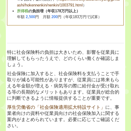
ashi/hokennenkin/nenkin/1003791.html
）
所得税
の負担増（年収178万円以上）
年額
2,500
円 月額
200
円（年収183万円で試算）
特に社会保険料の負担は大きいため、影響を従業員に
理解してもらったうえで、どのくらい働くか確認しま
しょう。
社会保険に加入すると、社会保険料を支払うことで手
取りが減る可能性がありますが、従業員には将来もら
える年金額が増える・病気等の際に給付金が受け取れ
る等の長期的なメリットもあります。従業員が総合的
に判断できるように情報提供することが重要です。
厚生労働省の「社会保険適用拡大特設サイト」
に、事
業者向けの資料や従業員向けの社会保険加入に関する
案内がまとめられています。必要に応じてご確認くだ
さい。