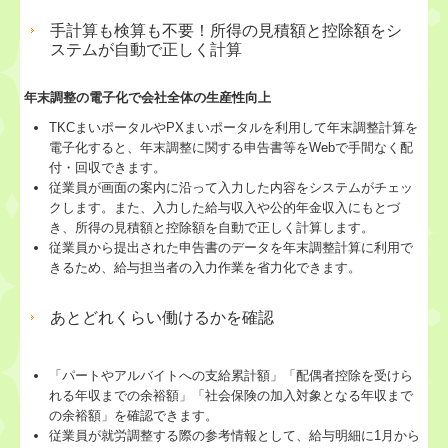
手計算も検算も不要！所得の見積額と控除額をシ
ステムが自動で正しく計算
年末調整の電子化で会社全体の生産性向上
TKCまいポータルやPXまいポータルを利用して年末調整計算を
電子化すると、年末調整に関する申告書等をWebで手間なく配
付・回収できます。
従業員が画面の案内に沿って入力した内容をシステムがチェッ
クします。また、入力した給与収入や公的年金収入にもとづ
き、所得の見積額と控除額を自動で正しく計算します。
従業員から提出された申告書のデータを年末調整計算に利用で
きるため、給与担当者の入力作業を省力化できます。
あとどれくらい働けるかを確認
「パートやアルバイトへの支給累計額」「配偶者控除を受けら
れる年収までの余裕額」「社会保険の加入対象となる年収まで
の余裕額」を確認できます。
従業員が就労調整する際の参考情報として、給与明細に1月から