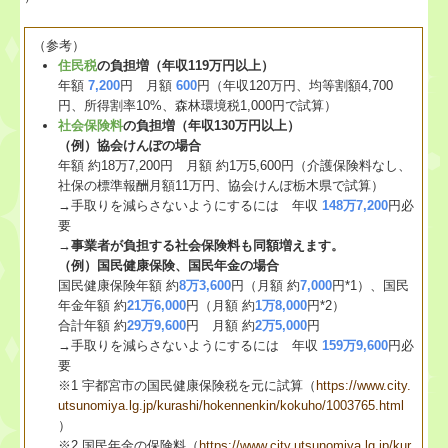
（参考）
住民税
の負担増（年収119万円以上）
年額
7,200
円 月額
600
円（年収120万円、均等割額4,700
円、所得割率10%、森林環境税1,000円で試算）
社会保険料
の負担増（年収130万円以上）
（例）協会けんぽの場合
年額 約18万7,200円 月額 約1万5,600円（介護保険料なし、
社保の標準報酬月額11万円、協会けんぽ栃木県で試算）
→手取りを減らさないようにするには 年収
148万7,200
円必
要
→
事業者が負担する社会保険料も同額増えます。
（例）国民健康保険、国民年金の場合
国民健康保険年額 約
8万3,600
円（月額 約
7,000
円*1）、国民
年金年額 約
21万6,000
円（月額 約
1万8,000
円*2）
合計年額 約
29万9,600
円 月額 約
2万5,000
円
→手取りを減らさないようにするには 年収
159万9,600
円必
要
※1 宇都宮市の国民健康保険税を元に試算（
https://www.city.
utsunomiya.lg.jp/kurashi/hokennenkin/kokuho/1003765.html
）
※2 国民年金の保険料（
https://www.city.utsunomiya.lg.jp/kur