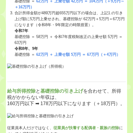
基礎控除 ＝
62万円 ＋ 上乗せ額 42万円 ＝ 104万円（＋9万円～
＋16万円）
合計所得⾦額が489万円超655万円以下の場合は、上記1.の引き
上げ額に5万円上乗せされ、基礎控除が 62万円＋5万円＝67万円
になります（令和8年・9年限定の時限措置）。
令和7年
基礎控除 ＝ 58万円 ＋ 令和7年度税制改正の上乗せ額 5万円 ＝
63万円
令和8年、9年
基礎控除 ＝
62万円 ＋ 上乗せ額 5万円 ＝ 67万円（＋4万円）
給与所得控除
と
基礎控除の引き上げ
を合わせて、所得
税がかからない年収は、
160万円以下 ➡ 178万円以下になります（＋18万円）。
従業員本人だけではなく、
従業員が扶養する配偶者・親族の控除
に