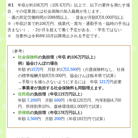
※1
年収が約106万円（105.6万円）以上で、以下の要件を満たす場
合、その従業員には社会保険の加入義務が生じます。
・週の所定労働時間が20時間以上、・賃金が月額8万8,000円以上
※（年収計算で約106万円、残業代・賞与・通勤手当・臨時の手当は
含まない）、・2か月を超えて働く予定がある、・学生ではない
※ 当要件は令和8年10月以降廃止される予定です。
（参考）
社会保険料
の負担増（年収 約106万円以上）
例）協会けんぽの場合
年額 約
15万
円 月額 約
1万2,500
円（介護保険料なし、社保
の標準報酬月額8万8,000円、協会けんぽ栃木県で試算）
→手取りを減らさないようにするには 年収
121万
円必要
→
事業者が負担する社会保険料も同額増えます。
住民税
の負担増（年収119万円以上）
年額
7,200
円 月額
600
円（年収120万円、均等割額4,700
円、所得割率10%、森林環境税1,000円で試算）
所得税
の負担増（年収178万円以上）
年額
2,500
円 月額
200
円（年収183万円で試算）