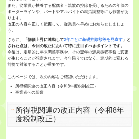
また、従業員が扶養する配偶者・親族の控除を受けるための年収の
業務案内
ボーダーラインや、パートやアルバイトの就労調整等にも影響があ
ります。
改正の内容を正しく把握して、従業員へ早めにお知らせしましょ
セミナー案内
う。
さらに、
「物価上昇に連動して
2年ごとに基礎控除額等を見直す
」と
料金について
された点は、今回の改正において特に注目すべきポイントです。
今後は、定期的に年末調整事務や、その翌年の源泉徴収事務に変更
リンク集
が生じることが想定されます。今年限りではなく、定期的に変わる
前提で対策することが重要です。
お問合せ
このページでは、次の内容をご確認いただけます。
病院・診療所の皆様へ
所得税関連の改正内容（令和8年度税制改正）
事業者への影響
補助金・助成金・融資情報
所得税関連の改正内容（令和8年
関与先向け融資商品ご紹介
度税制改正）
戦略財務情報システム