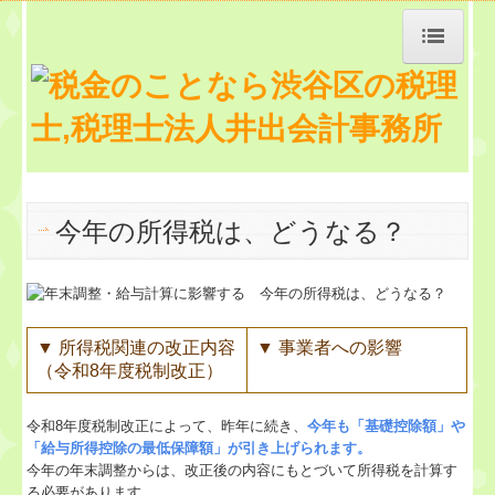
トップページ
TKCシステムQ&A
経営革新等支援機関とは
今年の所得税は、どうなる？
経営改善計画の策定支援
経営者お役立ち情報
▼
所得税関連の改正内容
▼
事業者への影響
（令和8年度税制改正）
お知らせ
令和8年度税制改正によって、昨年に続き、
今年も「基礎控除額」や
事務所紹介
「給与所得控除の最低保障額」が引き上げられます。
今年の年末調整からは、改正後の内容にもとづいて所得税を計算す
交通案内
る必要があります。