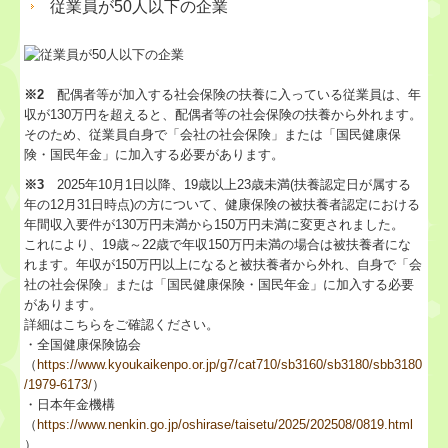
従業員が50人以下の企業
※2
配偶者等が加入する社会保険の扶養に入っている従業員は、年
収が130万円を超えると、配偶者等の社会保険の扶養から外れます。
そのため、従業員自身で「会社の社会保険」または「国民健康保
険・国民年金」に加入する必要があります。
※3
2025年10月1日以降、19歳以上23歳未満(扶養認定日が属する
年の12月31日時点)の方について、健康保険の被扶養者認定における
年間収入要件が130万円未満から150万円未満に変更されました。
これにより、19歳～22歳で年収150万円未満の場合は被扶養者にな
れます。年収が150万円以上になると被扶養者から外れ、自身で「会
社の社会保険」または「国民健康保険・国民年金」に加入する必要
があります。
詳細はこちらをご確認ください。
・全国健康保険協会
（
https://www.kyoukaikenpo.or.jp/g7/cat710/sb3160/sb3180/sbb3180
/1979-6173/
）
・日本年金機構
（
https://www.nenkin.go.jp/oshirase/taisetu/2025/202508/0819.html
）