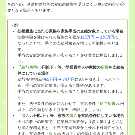
そのため、基礎控除額等の変動の影響を受けにくい規定の検討が必
要となる場合もあります。
（例）
扶養親族に当たる家族を家族手当の支給対象としている場合
扶養控除を受けられる親族の年収が
123万円 ➡ 136万円
に
なったことで、手当の支給対象者が増える可能性がありま
す。
手当の支給対象の範囲が広がることを従業員に周知しましょ
う。
「
給与所得
○○円以下」等、従業員本人や家族の
所得
を支給条
件にしている場合
給与所得控除が
65万円 ➡ 74万円
に9万円引き上げられたた
め、手当の支給対象者が増える可能性があります。
手当の支給対象の範囲が広がることを従業員に周知しましょ
う。
また、所得要件の改正に合わせて、支給条件「
給与所得
○○円
以下」の金額を引き上げる等、検討しましょう。
「
収入
○○円以下」等、家族の
収入
を支給条件にしている場合
今回の改正の影響で、従業員の家族がより多く働くようにな
り収入が増えると、手当の支給対象から外れる可能性があり
ます。支給条件「
収入
○○円以下」の金額を引き上げる等、検