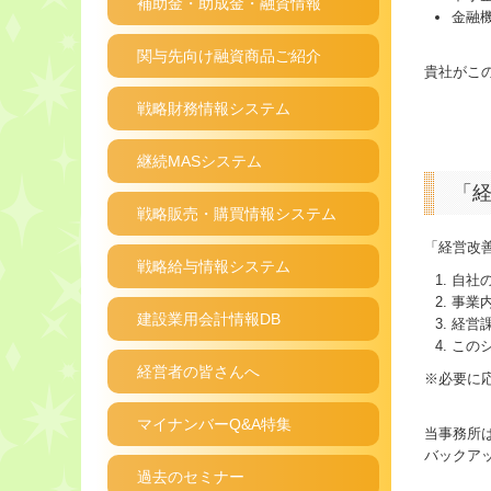
補助金・助成金・融資情報
金融
関与先向け融資商品ご紹介
貴社がこ
戦略財務情報システム
継続MASシステム
「
戦略販売・購買情報システム
「経営改
戦略給与情報システム
自社
事業
建設業用会計情報DB
経営
この
経営者の皆さんへ
※必要に
マイナンバーQ&A特集
当事務所
バックア
過去のセミナー