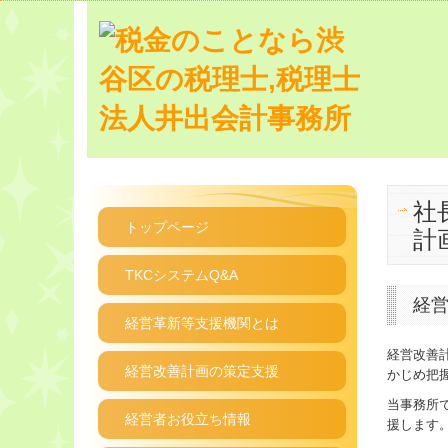
社
トップページ
計
TKCシステムQ&A
経
経営革新等支援機関とは
経営改善
経営改善計画の策定支援
かじめ把
当事務所
経営者お役立ち情報
援します