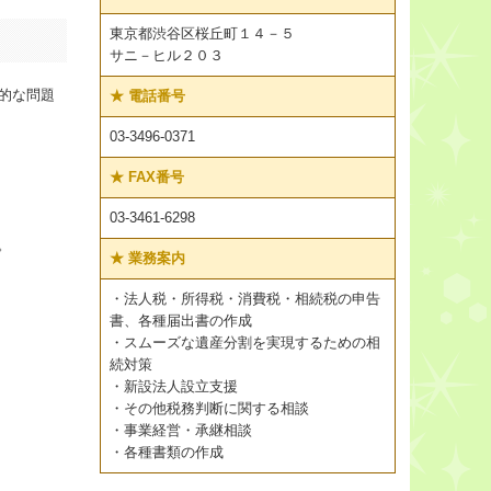
東京都渋谷区桜丘町１４－５
サニ－ヒル２０３
的な問題
★
電話番号
03-3496-0371
★
FAX番号
03-3461-6298
。
★
業務案内
・法人税・所得税・消費税・相続税の申告
書、各種届出書の作成
・スムーズな遺産分割を実現するための相
続対策
・新設法人設立支援
・その他税務判断に関する相談
・事業経営・承継相談
・各種書類の作成