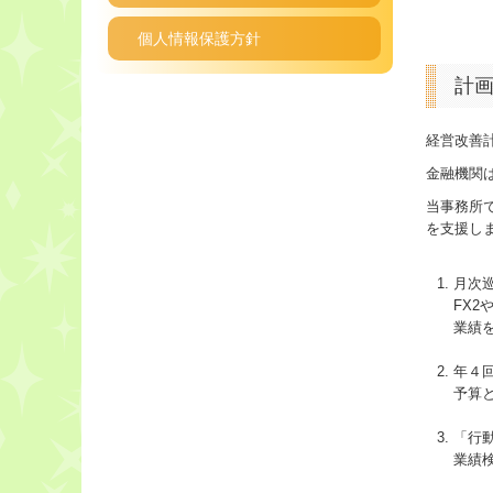
個人情報保護方針
計
経営改善
金融機関
当事務所
を支援し
月次
FX
業績
年４
予算
「行
業績