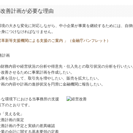
営改善計画が必要な理由
環境の大きな変化に対応しながら、中小企業が事業を継続するためには、自律
を身につけなければなりません。
営革新等支援機関による支援のご案内 」（金融庁パンフレット）
の財務内容や経営状況の分析や得意先・仕入先との取引状況の分析を行いたい
を改善させるために事業計画を作成したい。
結果を活かして、取引先を増やしたい、販売を拡大したい。
計画の内容や計画の進捗状況を円滑に金融機関に報告したい。
な環境下における当事務所の支援
以下のとおりです。
の「見える化」
改善計画の策定
改善計画の予定と実績の差異確認
企業の会計に関する基本要領の定着