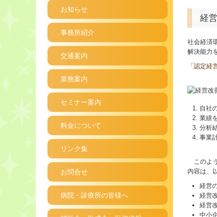
お知らせ
経
事務所紹介
社会経済
解決能力
交通案内
「認定経
業務案内
セミナー案内
自社
業績
料金について
分析
事業
リンク集
このよう
内容は、
お問合せ
経営
病院・診療所の皆様へ
経営
経営
中小