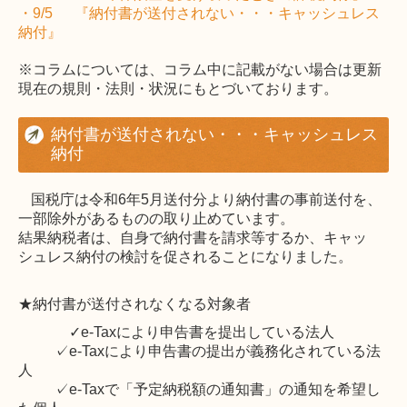
役員挨拶・職員紹介
・9/5 『納付書が送付されない・・・キャッシュレス
納付』
セミナー案内
※コラムについては、コラム中に記載がない場合は更新
お役立ち情報
現在の規則・法則・状況にもとづいております。
2026年
納付書が送付されない・・・キャッシュレス
納付
2025年
国税庁は令和
6
年
5
月送付分より納付書の事前送付を、
2024年
一部除外があるものの取り止めています。
結果納税者は、自身で納付書を請求等するか、キャッ
2023年
シュレス納付の検討を促されることになりました。
2022年
★納付書が送付されなくなる対象者
✓e-Tax
により申告書を提出している法人
2021年
✓
e-Tax
により申告書の提出が義務化されている法
人
お問い合わせ
✓
e-Tax
で「予定納税額の通知書」の通知を希望し