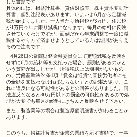
した書類です。
具体的には、損益計算書、貸借対照表、株主資本変動計
算書、個別注記表があります。
いよいよ
6
月から定額減
税が始まりました。一人当たり所得税が
3
万円、住民税
が
1
万円
今年に限り減税になります。毎月の給料に反映
させていくわけですが、面倒だから年末調整で一度に減
税するやり方で済ませようとしている方は罰則がありえ
るので注意です。
4
月
26
日の衆院財務金融委員会にて定額減税を反映さ
せずに
6
月の給料等を支払った場合、罰則があるのかと
いう質問が出ましたが、所得税法上は罰則がないもの
の、労働基準法
24
条
1
項「賃金は通貨で直接労働者にそ
の全額を支払わなければならない」との記載があり、こ
れに違反になる可能性があるとの回答がありました。同
法違反となると
30
万円以下の罰金の可能性があるので処
理が大変でも毎月の給料にきちんと反映させて下さい。
また、製造業等の場合は製造原価明細書が加わることが
あります。
このうち、損益計算書が企業の業績を示す書類で、一事