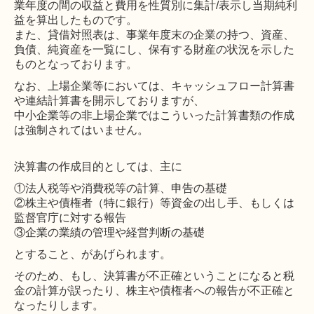
業年度の間の収益と費用を性質別に集計
/
表示し当期純利
益を算出したものです。
また、貸借対照表は、事業年度末の企業の持つ、資産、
負債、純資産を一覧にし、保有する財産の状況を示した
ものとなっております。
なお、上場企業等においては、キャッシュフロー計算書
や連結計算書を開示しておりますが、
中小企業等の非上場企業ではこういった計算書類の作成
は強制されてはいません。
決算書の作成目的としては、主に
①法人税等や消費税等の計算、申告の基礎
②株主や債権者（特に銀行）等資金の出し手、もしくは
監督官庁に対する報告
③企業の業績の管理や経営判断の基礎
とすること、があげられます。
そのため、もし、決算書が不正確ということになると税
金の計算が誤ったり、株主や債権者への報告が不正確と
なったりします。