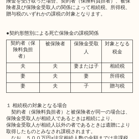
険金を受け取った場合、契約者（保険料負担者）、被保
険者及び保険金受取人の関係によって相続税、所得税、
贈与税のいずれかの課税の対象となります。
●契約形態別による死亡保険金の課税関係
契約者
（保
被保険者
保険金受取
対象となる
険料負担
人
税金
者）
夫
夫
妻または子
相続税
妻
夫
妻
所得税
妻
夫
子
贈与税
１ 相続税の対象となる場合
契約者（保険料負担者）と被保険者が同一の場合は、
保険金受取人が相続人であるときは相続により、
保険金受取人が相続人以外の者であるときは遺贈により
取得したものとみなされ課税されます。
なお、５００万円×法定相続人数の金額までは非課税