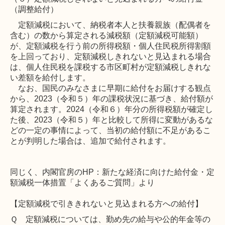
（調整給付）
定額減税において、納税者本人と扶養親族（配偶者を
含む）の数から算定される減税額（定額減税可能額）
が、定額減税を行う前の所得税額・個人住民税所得割額
を上回っており、定額減税しきれないと見込まれる場合
は、個人住民税を課税する市区町村が定額減税しきれな
い差額を給付します。
なお、国民のみなさまに早期に給付をお届けする観点
から、2023（令和５）年の課税状況に基づき、給付額が
算定されます。2024（令和６）年分の所得税額が確定し
た後、2023（令和５）年と比較して所得に変動があるな
どの一定の事情によって、当初の給付額に不足があるこ
とが判明した場合は、追加で給付されます。
同じく、内閣官房のHP：新たな経済に向けた給付金・定
額減税一体措置「よくあるご質問」より
【定額減税で引ききれないと見込まれる方への給付】
Ｑ 定額減税については、勤め先の給与や公的年金等の