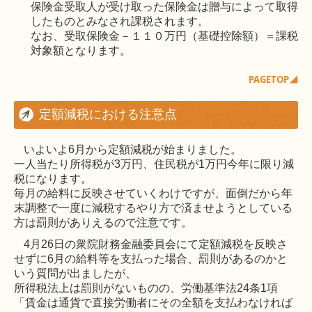
保険金受取人が受け取った保険金は贈与によって取得
したものとみなされ課税されます。
なお、受取保険金－１１０万円（基礎控除額）＝課税
対象額となります。
PAGETOP◢
定額減税における注意点
いよいよ
6
月から定額減税が始まりました。
一人当たり所得税が
3
万円、住民税が
1
万円今年に限り減
税になります。
毎月の給料に反映させていくわけですが、面倒だから年
末調整で一度に減税するやり方で済ませようとしている
方は罰則がありえるので注意です。
4
月
26
日の衆院財務金融委員会にて定額減税を反映さ
せずに
6
月の給料等を支払った場合、罰則があるのかと
いう質問が出ましたが、
所得税法上は罰則がないものの、労働基準法
24
条
1
項
「賃金は通貨で直接労働者にその全額を支払わなければ