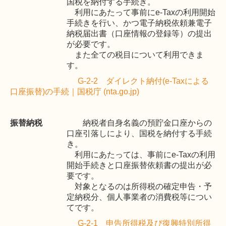
国税を納付する手続き。
利用にあたって
事前に
e-Tax
の利用開始
手続きを行い、かつ電子納税依頼兼電子
納税届出書（口座情報の登録等）の提出
が必要です。
また全ての税目について利用できま
す。
G-2-2
ダイレクト納付(e-Tax
による
口座振替)
の手続｜国税庁 (nta.go.jp)
振替納税
納税者自身名義の預貯金口座からの
口座引落しにより、国税を納付する手続
き。
利用にあたっては、事前に
e-Tax
の利用
開始手続きと口座振替依頼書の提出が必
要です。
対象となるのは所得税の確定申告・予
定納税分、個人事業者の消費税等につい
てです。
G-2-1
申告所得税及び復興特別所得