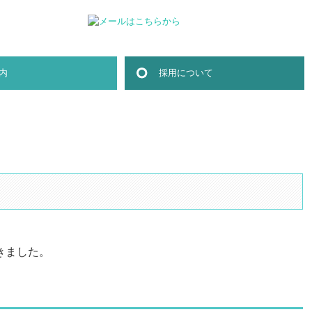
内
採用について
職員インタビュー
求職者の方へ
研修制度
募集要項
きました。