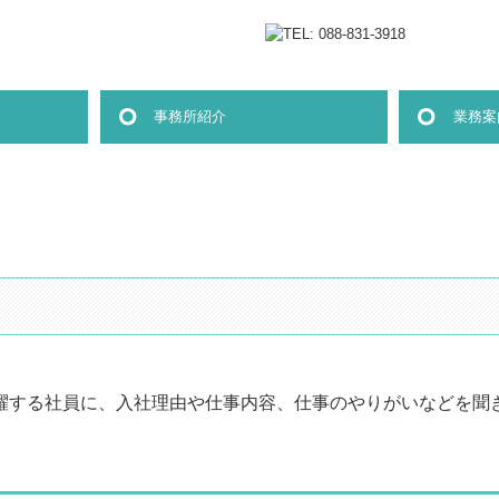
事務所紹介
業務案
ご挨拶
経営理念
事務所概要・アクセス
職員紹介
躍する社員に、入社理由や仕事内容、仕事のやりがいなどを聞