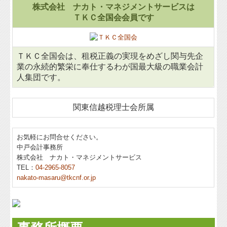
株式会社 ナカト・マネジメントサービスは
Q&A経営相談
ＴＫＣ全国会会員です
税務カレンダー
税務Q&A
ＴＫＣ全国会は、租税正義の実現をめざし関与先企
業の永続的繁栄に奉仕するわが国最大級の職業会計
お医者様・獣医師様へ
人集団です。
人材支援 ＣＵＢＩＣ
関東信越税理士会所属
相続税業務
社長メニューASP版
お気軽にお問合せください。
中戸会計事務所
TKCシステムQ&A
株式会社 ナカト・マネジメントサービス
TEL：
04-2965-8057
社会福祉法人会計Q&A
nakato-masaru@tkcnf.or.jp
経営改善オンデマンド講座