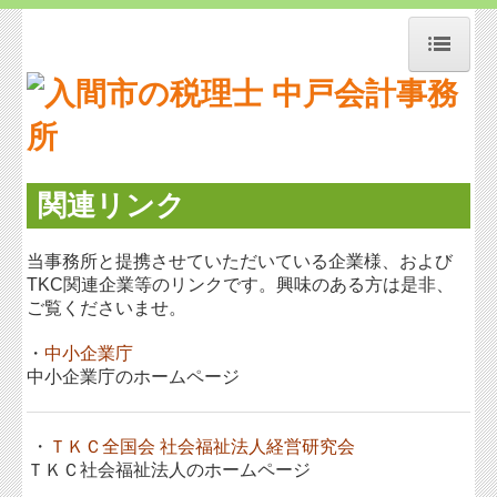
トップページ
お知らせ
事務所紹介
関連リンク
各種資格・表彰
当事務所と提携させていただいている企業様、および
経営理念
TKC関連企業等のリンクです。興味のある方は是非、
ご覧くださいませ。
交通案内
・
中小企業庁
業務案内
中小企業庁のホームページ
セミナー案内
・
ＴＫＣ全国会 社会福祉法人経営研究会
よくある質問
ＴＫＣ社会福祉法人のホームページ
料金について