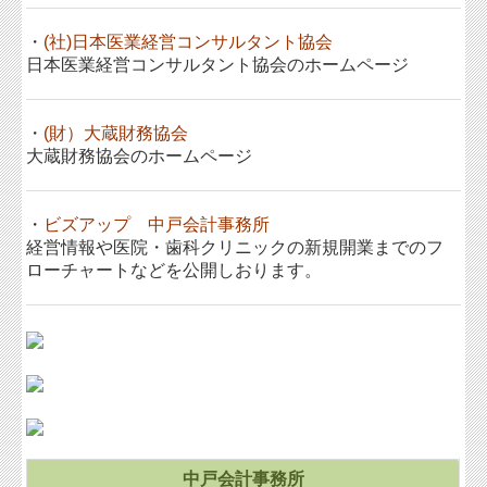
関連リンク
・
(社)日本医業経営コンサルタント協会
日本医業経営コンサルタント協会のホームページ
リンク集
採用情報
・
(財）大蔵財務協会
大蔵財務協会のホームページ
お問合せ
FX4クラウド
・
ビズアップ 中戸会計事務所
経営情報や医院・歯科クリニックの新規開業までのフ
病院・診療所の皆様へ
ローチャートなどを公開しおります。
社会福祉法人の皆様へ
補助金・助成金・融資情報
関与先向け融資商品ご紹介
経営者お役立ち情報
経営者オススメ情報
中戸会計事務所