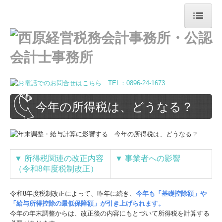
トップページ
事務所案内
ご挨拶
税理士・公認会計士紹介
今年の所得税は、どうなる？
事務所概要
経営理念
▼
所得税関連の改正内容
▼
事業者への影響
個人情報保護方針
（令和8年度税制改正）
お問合せ
令和8年度税制改正によって、昨年に続き、
今年も「基礎控除額」や
業務内容
「給与所得控除の最低保障額」が引き上げられます。
今年の年末調整からは、改正後の内容にもとづいて所得税を計算する
会計・税務