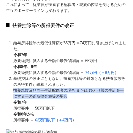
これによって、従業員が扶養する配偶者・親族の控除を受けるための
年収のボーダーラインも変わります。
扶養控除等の所得要件の改正
給与所得控除の最低保障額が65万円 ➡74万円に引き上げられまし
た。
令和7年
必要経費に算入する金額の最低保障額 ＝ 65万円
令和8年、9年
必要経費に算入する金額の最低保障額 ＝
74万円（＋9万円）
基礎控除の改正にともない、扶養控除等の対象となる扶養親族等
の所得要件が緩和されました。
扶養親族及び同⼀⽣計配偶者の場合 または ひとり親の⽣計を⼀
にする⼦の総所得⾦額等の場合
令和7年
所得要件 ＝ 58万円以下
令和8年から
所得要件 ＝
62万円以下（＋4万円）