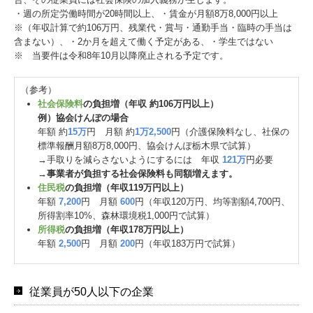
・週の所定労働時間が20時間以上、・賃金が月額8万8,000円以上
※（年収計算で約106万円、残業代・賞与・通勤手当・臨時の手当は
含まない）、・2か月を超えて働く予定がある、・学生ではない
※ 当要件は令和8年10月以降廃止される予定です。
（参考）
社会保険料
の負担増（年収 約106万円以上）
例）協会けんぽの場合
年額 約
15万
円 月額 約
1万2,500
円（介護保険料なし、社保の
標準報酬月額8万8,000円、協会けんぽ栃木県で試算）
→手取りを減らさないようにするには 年収
121万
円必要
→
事業者が負担する社会保険料も同額増えます。
住民税
の負担増（年収119万円以上）
年額
7,200
円 月額
600
円（年収120万円、均等割額4,700円、
所得割率10%、森林環境税1,000円で試算）
所得税
の負担増（年収178万円以上）
年額
2,500
円 月額
200
円（年収183万円で試算）
従業員が50人以下の企業