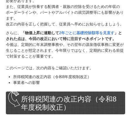
必要があります。
また、従業員が扶養する配偶者・親族の控除を受けるための年収の
経営相談
ボーダーラインや、パートやアルバイトの就労調整等にも影響があり
ます。
企業防衛
改正の内容を正しく把握して、従業員へ早めにお知らせしましょう。
会計監査
さらに、
「物価上昇に連動して
2年ごとに基礎控除額等を見直す
」と
された点は、今回の改正において特に注目すべきポイントです。
よくある質問
今後は、定期的に年末調整事務や、その翌年の源泉徴収事務に変更が
生じることが想定されます。今年限りではなく、定期的に変わる前提
で対策することが重要です。
経営支援
このページでは、次の内容をご確認いただけます。
補助金・助成金情報
所得税関連の改正内容（令和8年度税制改正）
経営者お役立ち情報
事業者への影響
研修記録
所得税関連の改正内容（令和8
Excel活用術
年度税制改正）
採用情報
募集要項