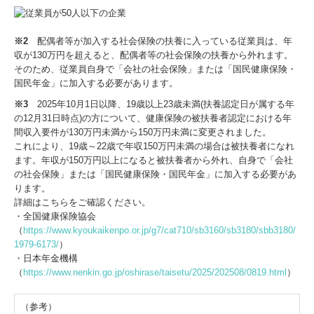
※2
配偶者等が加入する社会保険の扶養に入っている従業員は、年
収が130万円を超えると、配偶者等の社会保険の扶養から外れます。
そのため、従業員自身で「会社の社会保険」または「国民健康保険・
国民年金」に加入する必要があります。
※3
2025年10月1日以降、19歳以上23歳未満(扶養認定日が属する年
の12月31日時点)の方について、健康保険の被扶養者認定における年
間収入要件が130万円未満から150万円未満に変更されました。
これにより、19歳～22歳で年収150万円未満の場合は被扶養者になれ
ます。年収が150万円以上になると被扶養者から外れ、自身で「会社
の社会保険」または「国民健康保険・国民年金」に加入する必要があ
ります。
詳細はこちらをご確認ください。
・全国健康保険協会
（
https://www.kyoukaikenpo.or.jp/g7/cat710/sb3160/sb3180/sbb3180/
1979-6173/
）
・日本年金機構
（
https://www.nenkin.go.jp/oshirase/taisetu/2025/202508/0819.html
）
（参考）