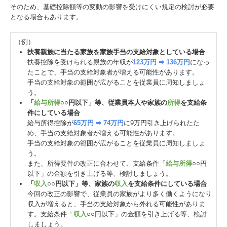
そのため、基礎控除額等の変動の影響を受けにくい規定の検討が必要
となる場合もあります。
（例）
扶養親族に当たる家族を家族手当の支給対象としている場合
扶養控除を受けられる親族の年収が
123万円 ➡ 136万円
になっ
たことで、手当の支給対象者が増える可能性があります。
手当の支給対象の範囲が広がることを従業員に周知しましょ
う。
「
給与所得
○○円以下」等、従業員本人や家族の
所得
を支給条
件にしている場合
給与所得控除が
65万円 ➡ 74万円
に9万円引き上げられたた
め、手当の支給対象者が増える可能性があります。
手当の支給対象の範囲が広がることを従業員に周知しましょ
う。
また、所得要件の改正に合わせて、支給条件「
給与所得
○○円
以下」の金額を引き上げる等、検討しましょう。
「
収入
○○円以下」等、家族の
収入
を支給条件にしている場合
今回の改正の影響で、従業員の家族がより多く働くようになり
収入が増えると、手当の支給対象から外れる可能性がありま
す。支給条件「
収入
○○円以下」の金額を引き上げる等、検討
しましょう。