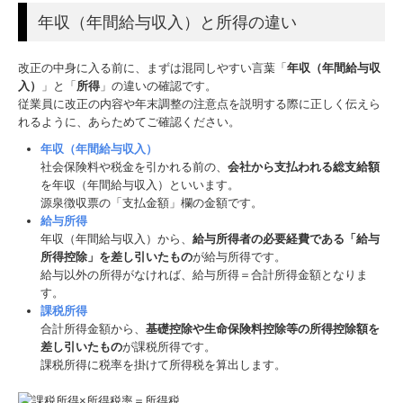
年収（年間給与収入）と所得の違い
社員の1日
入社準備について
改正の中身に入る前に、まずは混同しやすい言葉「
年収（年間給与収
入）
」と「
所得
」の違いの確認です。
書籍案内
従業員に改正の内容や年末調整の注意点を説明する際に正しく伝えら
れるように、あらためてご確認ください。
年収（年間給与収入）
社会保険料や税金を引かれる前の、
会社から支払われる総支給額
を年収（年間給与収入）といいます。
源泉徴収票の「支払金額」欄の金額です。
給与所得
年収（年間給与収入）から、
給与所得者の必要経費である「給与
所得控除」を差し引いたもの
が給与所得です。
給与以外の所得がなければ、給与所得＝合計所得金額となりま
す。
課税所得
合計所得金額から、
基礎控除や生命保険料控除等の所得控除額を
差し引いたもの
が課税所得です。
課税所得に税率を掛けて所得税を算出します。