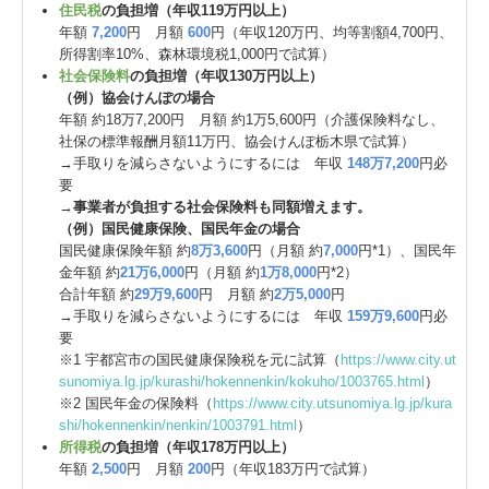
住民税
の負担増（年収119万円以上）
年額
7,200
円 月額
600
円（年収120万円、均等割額4,700円、
所得割率10%、森林環境税1,000円で試算）
社会保険料
の負担増（年収130万円以上）
（例）協会けんぽの場合
年額 約18万7,200円 月額 約1万5,600円（介護保険料なし、
社保の標準報酬月額11万円、協会けんぽ栃木県で試算）
→手取りを減らさないようにするには 年収
148万7,200
円必
要
→
事業者が負担する社会保険料も同額増えます。
（例）国民健康保険、国民年金の場合
国民健康保険年額 約
8万3,600
円（月額 約
7,000
円*1）、国民年
金年額 約
21万6,000
円（月額 約
1万8,000
円*2）
合計年額 約
29万9,600
円 月額 約
2万5,000
円
→手取りを減らさないようにするには 年収
159万9,600
円必
要
※1 宇都宮市の国民健康保険税を元に試算（
https://www.city.ut
sunomiya.lg.jp/kurashi/hokennenkin/kokuho/1003765.html
）
※2 国民年金の保険料（
https://www.city.utsunomiya.lg.jp/kura
shi/hokennenkin/nenkin/1003791.html
）
所得税
の負担増（年収178万円以上）
年額
2,500
円 月額
200
円（年収183万円で試算）