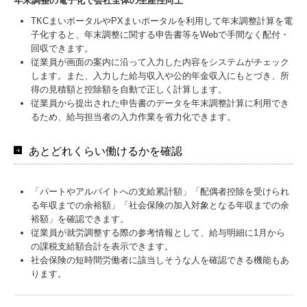
年末調整の電子化で会社全体の生産性向上
TKCまいポータルやPXまいポータルを利用して年末調整計算を電
子化すると、年末調整に関する申告書等をWebで手間なく配付・
回収できます。
従業員が画面の案内に沿って入力した内容をシステムがチェック
します。また、入力した給与収入や公的年金収入にもとづき、所
得の見積額と控除額を自動で正しく計算します。
従業員から提出された申告書のデータを年末調整計算に利用でき
るため、給与担当者の入力作業を省力化できます。
あとどれくらい働けるかを確認
「パートやアルバイトへの支給累計額」「配偶者控除を受けられ
る年収までの余裕額」「社会保険の加入対象となる年収までの余
裕額」を確認できます。
従業員が就労調整する際の参考情報として、給与明細に1月から
の課税支給額合計を表示できます。
社会保険の短時間労働者に該当しそうな人を確認できる機能もあ
ります。