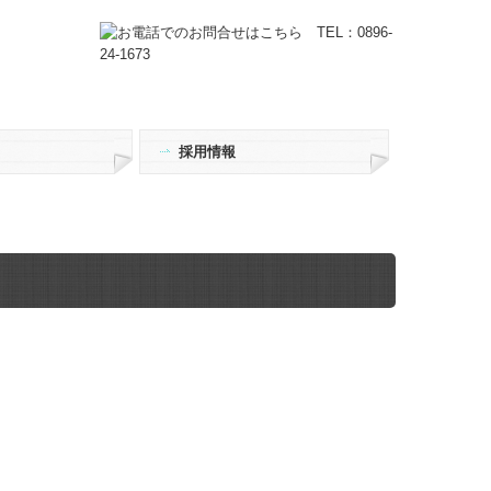
採用情報
金情報
ち情報
募集要項
社員の1日
入社準備について
書籍案内