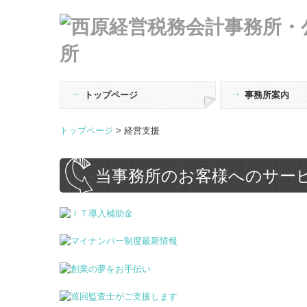
トップページ
事務所案内
ご挨拶
税理士・公認会計
事務所概要
経営理念
個人情報保護方針
お問合せ
トップページ
>
経営支援
当事務所のお客様へのサー