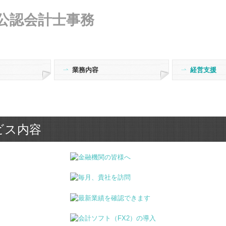
業務内容
経営支援
士紹介
会計・税務
経営相談
企業防衛
会計監査
よくある質問
補助金・助成
経営者お役立
研修記録
Excel活用術
ビス内容