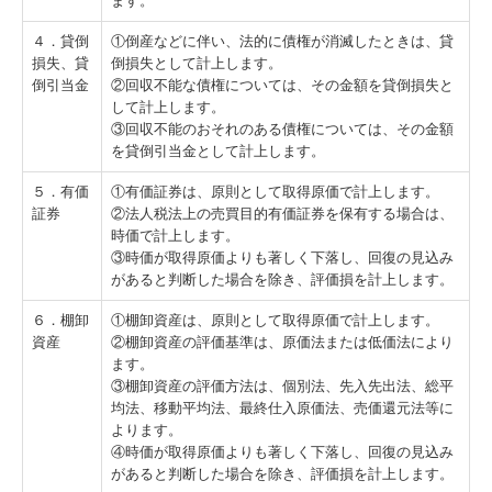
ます。
４．貸倒
①倒産などに伴い、法的に債権が消滅したときは、貸
損失、貸
倒損失として計上します。
倒引当金
②回収不能な債権については、その金額を貸倒損失と
して計上します。
③回収不能のおそれのある債権については、その金額
を貸倒引当金として計上します。
５．有価
①有価証券は、原則として取得原価で計上します。
証券
②法人税法上の売買目的有価証券を保有する場合は、
時価で計上します。
③時価が取得原価よりも著しく下落し、回復の見込み
があると判断した場合を除き、評価損を計上します。
６．棚卸
①棚卸資産は、原則として取得原価で計上します。
資産
②棚卸資産の評価基準は、原価法または低価法により
ます。
③棚卸資産の評価方法は、個別法、先入先出法、総平
均法、移動平均法、最終仕入原価法、売価還元法等に
よります。
④時価が取得原価よりも著しく下落し、回復の見込み
があると判断した場合を除き、評価損を計上します。