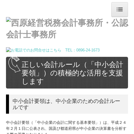
トップページ
事務所案内
ご挨拶
税理士・公認会計士紹介
正しい会計ルール（「中小会計
要領」）の積極的な活用を支援
事務所概要
します
経営理念
個人情報保護方針
中小会計要領は、中小企業のための会計ルー
ルです
お問合せ
業務内容
中小会計要領（「中小企業の会計に関する基本要領」）は、平成２４
年２月１日に公表され、国及び都道府県が中小企業の決算書を分析す
会計・税務