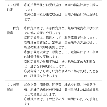
７．経過
①前払費用及び前受収益は、当期の損益計算から除去
勘定
します。
②未払費用及び未収収益は、当期の損益計算に反映し
ます。
８．固定
①固定資産は、有形固定資産、無形固定資産及び投資
資産
その他の資産に分類します。
②固定資産は、原則として、取得原価で計上します。
③有形固定資産は、定率法、定額法等の方法に従い、
相当の減価償却を実施します。
④無形固定資産は、原則として、定額法により、相当
の減価償却を実施します。
⑤固定資産の耐用年数は、法人税法に定める期間な
ど、適切な利用期間とします。
⑥災害等により著しい資産価値の下落が判明したとき
は、評価損を計上します。
９．繰延
①創立費、開業費、開発費、株式交付費、社債発行
資産
費、新株予約権付発行費は、費用処理または繰延資産
として資産計上します。
②繰延資産は、その効果の及ぶ期間にわたって償却し
ます。