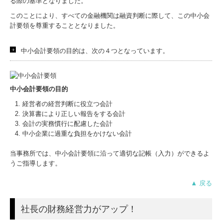
る際の基準となりました。
このことにより、すべての金融機関は融資判断に際して、この中小会
経営相談
計要領を尊重することとなりました。
企業防衛
中小会計要領の目的は、次の４つとなっています。
会計監査
よくある質問
中小会計要領の目的
経営支援
経営者の経営判断に役立つ会計
決算書により正しい報告をする会計
補助金・助成金情報
会計の実務慣行に配慮した会計
中小企業に過重な負担をかけない会計
経営者お役立ち情報
当事務所では、中小会計要領に沿って適切な記帳（入力）ができるよ
研修記録
うご指導します。
Excel活用術
▲ 戻る
採用情報
社長の財務経営力がアップ！
募集要項