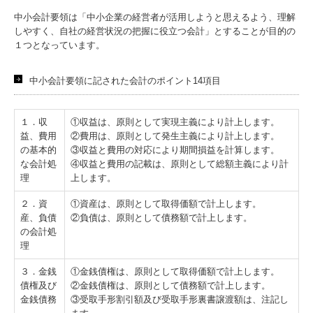
中小会計要領は「中小企業の経営者が活用しようと思えるよう、理解
社員の1日
しやすく、自社の経営状況の把握に役立つ会計」とすることが目的の
１つとなっています。
入社準備について
書籍案内
中小会計要領
に記された会計のポイント14項目
１．収
①収益は、原則として実現主義により計上します。
益、費用
②費用は、原則として発生主義により計上します。
の基本的
③収益と費用の対応により期間損益を計算します。
な会計処
④収益と費用の記載は、原則として総額主義により計
理
上します。
２．資
①資産は、原則として取得価額で計上します。
産、負債
②負債は、原則として債務額で計上します。
の会計処
理
３．金銭
①金銭債権は、原則として取得価額で計上します。
債権及び
②金銭債権は、原則として債務額で計上します。
金銭債務
③受取手形割引額及び受取手形裏書譲渡額は、注記し