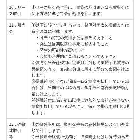
10．リー
①リース取引の借手は、賃貸借取引または売買取引に
ス取引
係る方法に準じて会計処理を行います。
11．引当
①以下に該当する引当金は、貸借対照表の負債または
金
資産の部に記載します。
・将来の特定の費用または損失であること
・発生は当期以前の事象に起因すること
・発生の可能性が高いこと
・金額を合理的に見積もることができること
②賞与引当金は翌期に従業員に対して支給する賞与の
見積額のうち、当期の負担に属する部分の金額を計上
します。
③退職給与引当金は退職一時金制度を採用している場
合には、当期末の退職給与に係る自己都合要支給額を
基に計上します。
④退職給付に係る拠出以後に追加的な負担が生じない
制度を採用している場合には、毎期の掛金を費用処理
します。
12．外貨
①外貨建取引は、取引発生時の為替相場による円換算
建取引
額で計上します。
等
②外貨建金銭債権債務は、取得時または決算時の為替