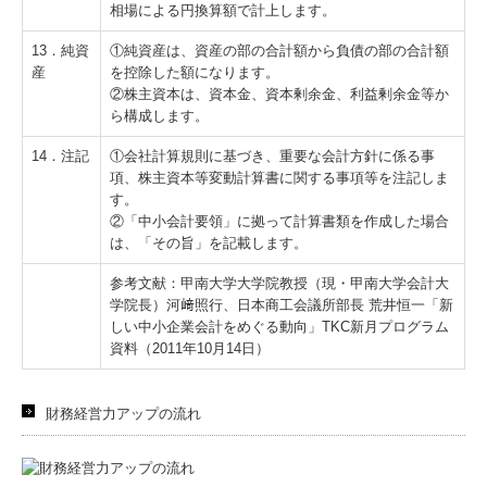
相場による円換算額で計上します。
13．純資
①純資産は、資産の部の合計額から負債の部の合計額
産
を控除した額になります。
②株主資本は、資本金、資本剰余金、利益剰余金等か
ら構成します。
14．注記
①会社計算規則に基づき、重要な会計方針に係る事
項、株主資本等変動計算書に関する事項等を注記しま
す。
②「中小会計要領」に拠って計算書類を作成した場合
は、「その旨」を記載します。
参考文献：甲南大学大学院教授（現・甲南大学会計大
学院長）河﨑照行、日本商工会議所部長 荒井恒一「新
しい中小企業会計をめぐる動向」TKC新月プログラム
資料（2011年10月14日）
財務経営力アップの流れ