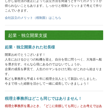
しかし会社法の改正によって設立方法を間違うとすべてのメリットが
税務カレンダー
得られないこともあります。しっかりと税制メリットまで考えて作り
こんでいきます。
経営革新等支援機関とは
会社設立のメリット（税制面）はこちら
補助金・助成金・融資情報
関与先向け融資商品ご紹介
起業・独立開業支援
経営者お役立ち情報
起業・独立開業された社長様
経営者オススメ情報
開業おめでとうございます！
人生におけるひとつの転機を迎え、自分を世に問うべく、大海原へ船
Q&A経営相談
を漕ぎ出す。そんな心境にあるのではないでしょうか。
企業の成長を夢見て、人生のロマンをかけた戦いがこれから始まりま
す。
社会福祉法人会計Q&A
私ども事務所も平成１６年に税理士法人として新設いたしました。
今まで培った経験を活かして一緒に成長していきましょう！
税務Q&A
TKCシステムQ&A
税理士事務所はどこも同じではありません！
お問合せ
税理士事務所を選ぶとき、「どこに依頼しても同じ」とお考えではあ