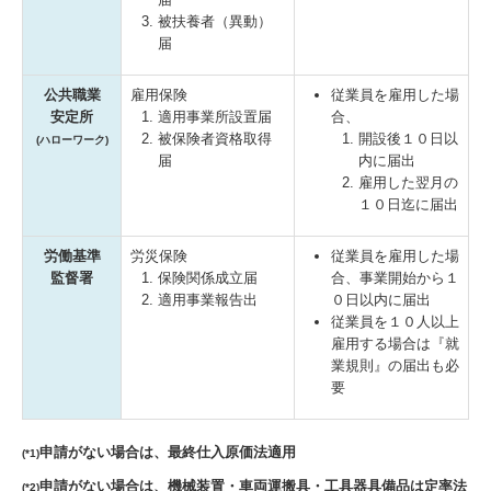
被扶養者（異動）
届
公共職業
雇用保険
従業員を雇用した場
安定所
適用事業所設置届
合、
被保険者資格取得
開設後１０日以
(ハローワーク)
届
内に届出
雇用した翌月の
１０日迄に届出
労働基準
労災保険
従業員を雇用した場
監督署
保険関係成立届
合、事業開始から１
適用事業報告出
０日以内に届出
従業員を１０人以上
雇用する場合は『就
業規則』の届出も必
要
申請がない場合は、最終仕入原価法適用
(*1)
申請がない場合は、機械装置・車両運搬具・工具器具備品は定率法
(*2)