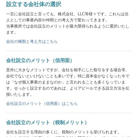
設立する会社体の選択
税理士をお探しの方
一言に会社設立と言っても、株式会社、LLC等様々です。これらは法
料金について
人としての事業内容や仲間との考え方で変わってきます。
当事務所では会社設立のメリットが最大限得られるように選択いたし
ます。
確定申告
会社の種類と考え方はこちら
会社創業と節税対策
セミナー案内
会社設立のメリット（信用面）
意外に大きなメリットですが、会社を相手にした取引をする場合等、
よくある質問
会社でないといけないことも多いです。特に資本金がなくなった今で
は「なぜ個人事業のままなのか」と言われることも多くなっていま
病院・診療所の皆様へ
す。せっかく設立するのであれば、よりアピールできる設立方法を伝
授いたします。
社会福祉法人の皆様へ
会社設立のメリット（信用面）はこちら
関連リンク
会社設立のメリット（税制メリット）
リンク集
会社を設立する理由の多くに、税制のメリットも挙げられます。