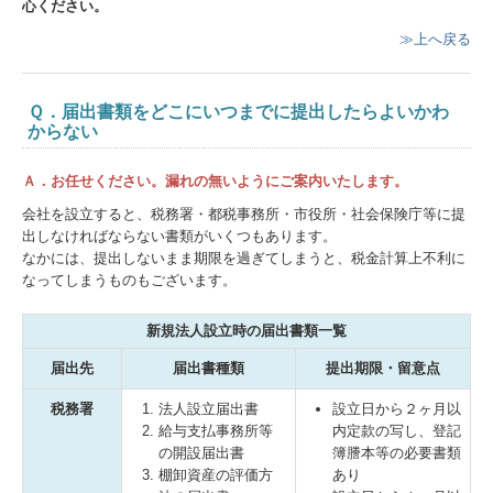
心ください。
≫上へ戻る
Ｑ．届出書類をどこにいつまでに提出したらよいかわ
からない
Ａ．お任せください。漏れの無いようにご案内いたします。
会社を設立すると、税務署・都税事務所・市役所・社会保険庁等に提
出しなければならない書類がいくつもあります。
なかには、提出しないまま期限を過ぎてしまうと、税金計算上不利に
なってしまうものもございます。
新規法人設立時の届出書類一覧
届出先
届出書種類
提出期限・留意点
税務署
法人設立届出書
設立日から２ヶ月以
給与支払事務所等
内定款の写し、登記
の開設届出書
簿謄本等の必要書類
棚卸資産の評価方
あり