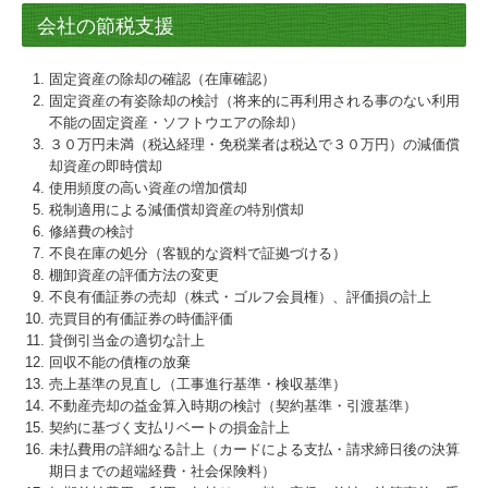
会社の節税支援
固定資産の除却の確認（在庫確認）
固定資産の有姿除却の検討（将来的に再利用される事のない利用
不能の固定資産・ソフトウエアの除却）
３０万円未満（税込経理・免税業者は税込で３０万円）の減価償
却資産の即時償却
使用頻度の高い資産の増加償却
税制適用による減価償却資産の特別償却
修繕費の検討
不良在庫の処分（客観的な資料で証拠づける）
棚卸資産の評価方法の変更
不良有価証券の売却（株式・ゴルフ会員権）、評価損の計上
売買目的有価証券の時価評価
貸倒引当金の適切な計上
回収不能の債権の放棄
売上基準の見直し（工事進行基準・検収基準）
不動産売却の益金算入時期の検討（契約基準・引渡基準）
契約に基づく支払リベートの損金計上
未払費用の詳細なる計上（カードによる支払・請求締日後の決算
期日までの超端経費・社会保険料）