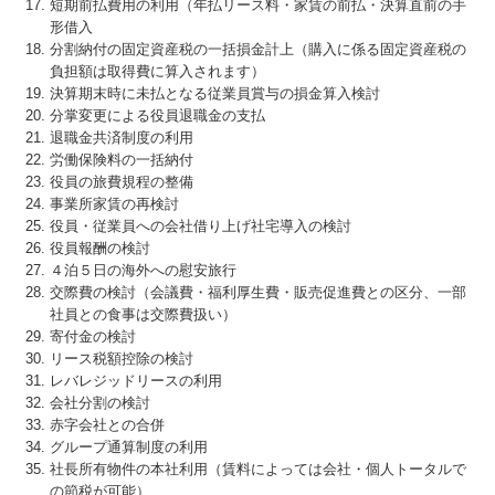
短期前払費用の利用（年払リース料・家賃の前払・決算直前の手
形借入
分割納付の固定資産税の一括損金計上（購入に係る固定資産税の
負担額は取得費に算入されます）
決算期末時に未払となる従業員賞与の損金算入検討
分掌変更による役員退職金の支払
退職金共済制度の利用
労働保険料の一括納付
役員の旅費規程の整備
事業所家賃の再検討
役員・従業員への会社借り上げ社宅導入の検討
役員報酬の検討
４泊５日の海外への慰安旅行
交際費の検討（会議費・福利厚生費・販売促進費との区分、一部
社員との食事は交際費扱い）
寄付金の検討
リース税額控除の検討
レバレジッドリースの利用
会社分割の検討
赤字会社との合併
グループ通算制度の利用
社長所有物件の本社利用（賃料によっては会社・個人トータルで
の節税が可能）