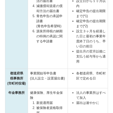
法の届出書
設立日から１ヶ月以
減価償却資産の償
内
却方法の届出書
確定申告の提出期限
青色申告の承認申
まで(*1)
請書
確定申告の提出期限
(青色申告希望時)
まで(*2)
源泉所得税の納期
設立３ヶ月を経過し
の特例の承認に関
た日と最初の事業年
する申請書
度終了日のうち、早
い日の前日
提出月の翌月以後に
支払う給与等から適
用
都道府県
事業開始等申告書
各都道府県、市町村
税事務所
(法人設立・設置届出書)
区で定める日
(市町村役場)
年金事務所
健康保険、厚生年金保
法人の事業所はすべ
険
て加入
新規適用届
届出は速やかに
被保険者資格取得
届