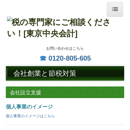
トップページ
事務所紹介
代表挨拶
お問い合わせはこちら
☎
0120-805-605
経営理念
会社創業と節税対策
職員紹介
交通案内
会社設立支援
著作物
個人事業のイメージ
個人情報保護方針
個人事業のイメージはこちら
業務案内