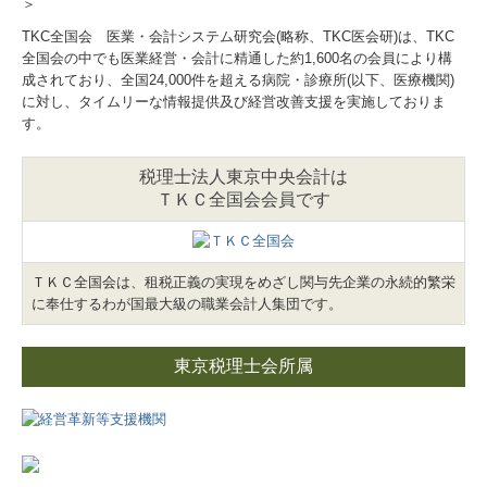
＞
税務カレンダー
TKC全国会 医業・会計システム研究会(略称、TKC医会研)は、TKC
経営革新等支援機関とは
全国会の中でも医業経営・会計に精通した約1,600名の会員により構
成されており、全国24,000件を超える病院・診療所(以下、医療機関)
補助金・助成金・融資情報
に対し、タイムリーな情報提供及び経営改善支援を実施しておりま
す。
関与先向け融資商品ご紹介
税理士法人東京中央会計は
経営者お役立ち情報
ＴＫＣ全国会会員です
経営者オススメ情報
ＴＫＣ全国会は、租税正義の実現をめざし関与先企業の永続的繁栄
Q&A経営相談
に奉仕するわが国最大級の職業会計人集団です。
社会福祉法人会計Q&A
東京税理士会所属
税務Q&A
TKCシステムQ&A
お問合せ