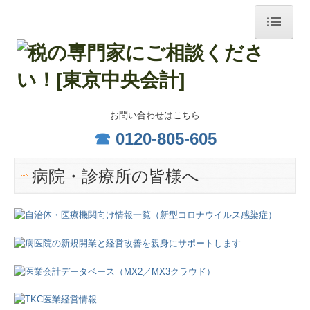
トップページ
事務所紹介
代表挨拶
お問い合わせはこちら
☎
0120-805-605
経営理念
病院・診療所の皆様へ
職員紹介
交通案内
著作物
個人情報保護方針
業務案内