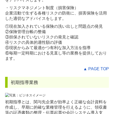
・リスクマネジメント制度（損害保険）
企業活動で生ずる各種リスクの防衛に、損害保険を活用
した適切なアドバイスをします。
①現在加入されている保険の洗い出しと問題点の発見
②保険管理台帳の整備
③担保されていないリスクの発見と確認
④リスクの具体的適性額の評価
⑤現状からみて最適かつ有利な加入方法を指導
⑥毎期一定時期における見直し等の業務を提供しており
ます。
▲ PAGE TOP
初期指導業務
初期指導とは、関与先企業が効率よく正確な会計資料を
作成し、早期に的確な業種管理を行えるように、領収書
等の証憑書類の整理・伝票起票や会計システム導入支