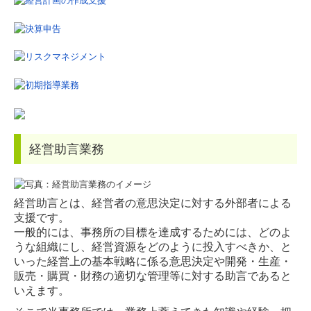
法人向け提供サービス
認定支援機関・事業承継・M&A
税理士でお困りの方
採用情報
求める人物像
経営助言業務
業務内容
経営助言とは、経営者の意思決定に対する外部者による
募集要項
支援です。
一般的には、事務所の目標を達成するためには、どのよ
先輩の声
うな組織にし、経営資源をどのように投入すべきか、と
いった経営上の基本戦略に係る意思決定や開発・生産・
研修制度
販売・購買・財務の適切な管理等に対する助言であると
いえます。
監査担当者の1日