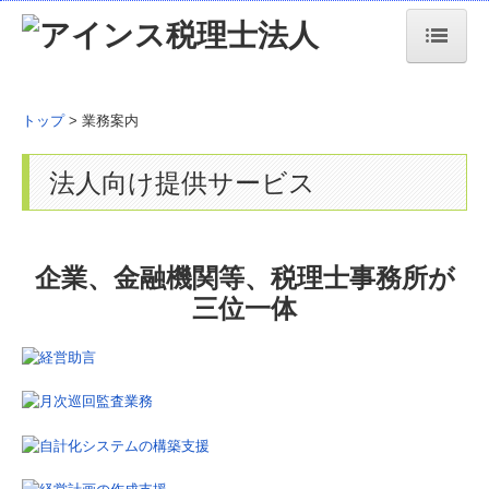
トップページ
トップ
> 業務案内
事務所情報
法人向け提供サービス
事務所紹介
経営理念・事務所方針
企業、金融機関等、税理士事務所が
当事務所の特長
三位一体
セミナー案内
職員紹介
交通案内
業務案内