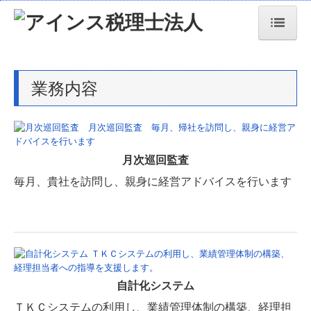
トップページ
業務内容
事務所情報
事務所紹介
経営理念・事務所方針
月次巡回監査
当事務所の特長
毎月、貴社を訪問し、親身に経営アドバイスを行います
セミナー案内
職員紹介
交通案内
自計化システム
業務案内
ＴＫＣシステムの利用し、業績管理体制の構築、経理担