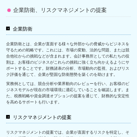
企業防衛、リスクマネジメントの提案
譲渡所得税について
生前贈与について
企業防衛
相続税申告について
企業防衛とは、企業が直面する様々な外部からの脅威からビジネスを
所得税について
守るための戦略です。これには、市場の変動、法的な問題、または競
合他社からの挑戦などが含まれます。会計事務所としての私たちの役
経営コンサルティング業務について
割は、お客様のビジネスがこれらの挑戦に強く立ち向かえるようにサ
ポートすることです。財務諸表の分析、市場動向の監視、およびリス
経営者お役立ち情報
ク評価を通じて、企業が堅固な防衛態勢を築くのを助けます。
実務例としては、競合分析や業界動向のレビューを行い、お客様のビ
補助金・助成金・融資情報
ジネスモデルが現在の市場環境に適応していることを確認します。ま
た、税務戦略や資金調達オプションの提案を通じて、財務的な安定性
関与先向け融資商品ご紹介
を高めるサポートも行います。
TKCシステムQ&A
リスクマネジメントの提案
社会福祉法人会計Q&A
リスクマネジメントの提案では、企業が直面するリスクを特定し、そ
経営革新等支援機関とは