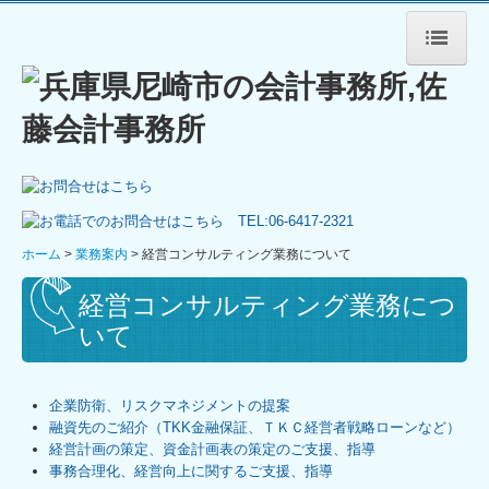
ホーム
事務所紹介
経営理念
リンク集
ホーム
業務案内
経営コンサルティング業務について
交通案内
経営コンサルティング業務につ
採用情報
いて
個人情報保護方針
業務案内
企業防衛、リスクマネジメントの提案
融資先のご紹介（TKK金融保証、ＴＫＣ経営者戦略ローンなど）
記帳代行について
経営計画の策定、資金計画表の策定のご支援、指導
事務合理化、経営向上に関するご支援、指導
決算業務について