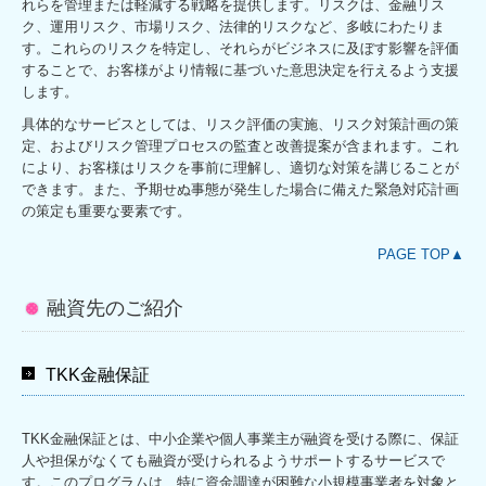
れらを管理または軽減する戦略を提供します。リスクは、金融リス
ク、運用リスク、市場リスク、法律的リスクなど、多岐にわたりま
経営改善オンデマンド講座
す。これらのリスクを特定し、それらがビジネスに及ぼす影響を評価
することで、お客様がより情報に基づいた意思決定を行えるよう支援
お知らせ
します。
お問合せ
具体的なサービスとしては、リスク評価の実施、リスク対策計画の策
定、およびリスク管理プロセスの監査と改善提案が含まれます。これ
により、お客様はリスクを事前に理解し、適切な対策を講じることが
できます。また、予期せぬ事態が発生した場合に備えた緊急対応計画
の策定も重要な要素です。
PAGE TOP▲
融資先のご紹介
TKK金融保証
TKK金融保証とは、中小企業や個人事業主が融資を受ける際に、保証
人や担保がなくても融資が受けられるようサポートするサービスで
す。このプログラムは、特に資金調達が困難な小規模事業者を対象と