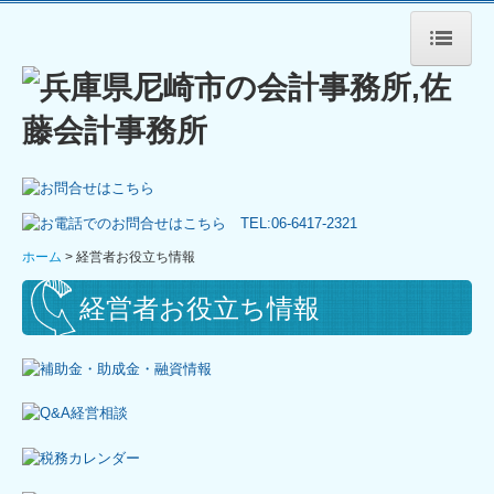
ホーム
事務所紹介
経営理念
リンク集
ホーム
経営者お役立ち情報
交通案内
経営者お役立ち情報
採用情報
個人情報保護方針
業務案内
記帳代行について
決算業務について