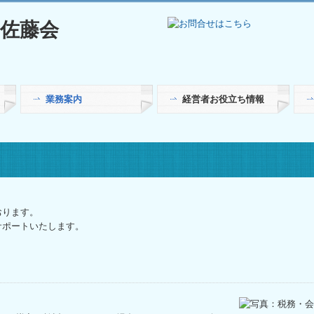
業務案内
経営者お役立ち情報
記帳代行について
決算業務について
譲渡所得税について
生前贈与について
相続税申告について
所得税について
経営コンサルティング業務について
補助金・助成金・融資情報
関与先向け融資商品ご紹介
TKCシステムQ&A
社会福祉法人会計Q&A
経営革新等支援機関とは
経営改善オンデマンド講座
おります。
サポートいたします。