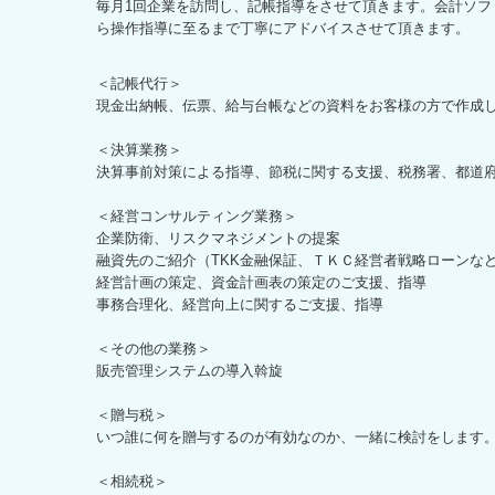
毎月1回企業を訪問し、記帳指導をさせて頂きます。会計ソフ
ら操作指導に至るまで丁寧にアドバイスさせて頂きます。
＜記帳代行＞
現金出納帳、伝票、給与台帳などの資料をお客様の方で作成
＜決算業務＞
決算事前対策による指導、節税に関する支援、税務署、都道
＜経営コンサルティング業務＞
企業防衛、リスクマネジメントの提案
融資先のご紹介（TKK金融保証、ＴＫＣ経営者戦略ローンな
経営計画の策定、資金計画表の策定のご支援、指導
事務合理化、経営向上に関するご支援、指導
＜その他の業務＞
販売管理システムの導入斡旋
＜贈与税＞
いつ誰に何を贈与するのが有効なのか、一緒に検討をします
＜相続税＞