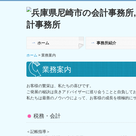
ホーム
事務所紹介
経営理念
リンク集
交通案内
採用情報
個人情報保護方針
ホーム
業務案内
業務案内
お客様の繁栄は、私たちの喜びです。
ご発展の秘訣は良きアドバイザーに巡り会うことと自負して
私たちは最善のノウハウによって、お客様の成長を積極的に
税務・会計
＜記帳指導＞