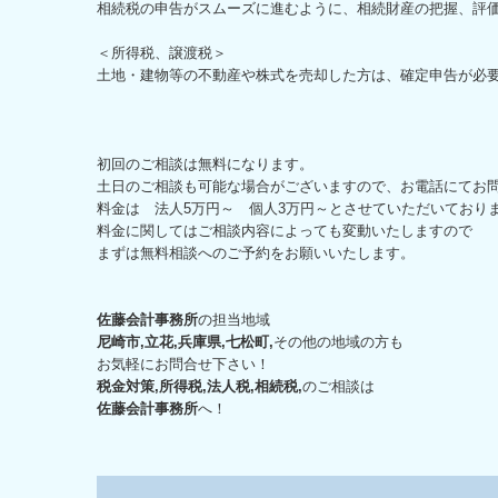
相続税の申告がスムーズに進むように、相続財産の把握、評
＜所得税、譲渡税＞
土地・建物等の不動産や株式を売却した方は、確定申告が必
初回のご相談は無料になります。
土日のご相談も可能な場合がございますので、お電話にてお
料金は 法人5万円～ 個人3万円～とさせていただいており
料金に関してはご相談内容によっても変動いたしますので
まずは無料相談へのご予約をお願いいたします。
佐藤会計事務所
の担当地域
尼崎市,立花,兵庫県,七松町,
その他の地域の方も
お気軽にお問合せ下さい！
税金対策,所得税,法人税,相続税,
のご相談は
佐藤会計事務所
へ！