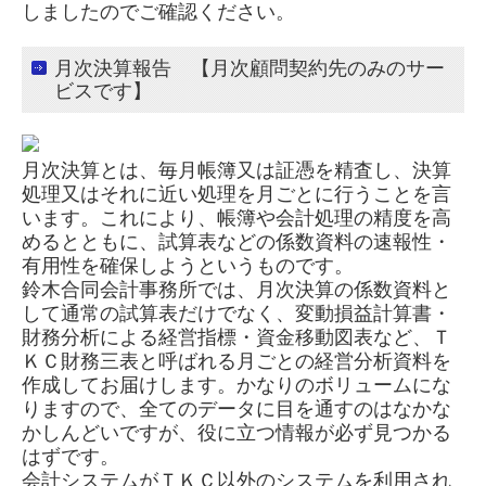
しましたのでご確認ください。
個人情報保護方針
月次決算報告 【月次顧問契約先のみのサー
カスタマーハラスメントに対する基本方針
ビスです】
月次決算とは、毎月帳簿又は証憑を精査し、決算
処理又はそれに近い処理を月ごとに行うことを言
います。これにより、帳簿や会計処理の精度を高
めるとともに、試算表などの係数資料の速報性・
有用性を確保しようというものです。
鈴木合同会計事務所では、月次決算の係数資料と
して通常の試算表だけでなく、変動損益計算書・
財務分析による経営指標・資金移動図表など、Ｔ
ＫＣ財務三表と呼ばれる月ごとの経営分析資料を
作成してお届けします。かなりのボリュームにな
りますので、全てのデータに目を通すのはなかな
かしんどいですが、役に立つ情報が必ず見つかる
はずです。
会計システムがＴＫＣ以外のシステムを利用され