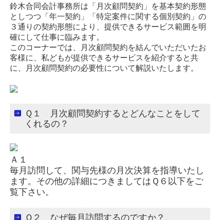
鈴木合同会計事務所は「月次顧問契約」を基本契約形態
勘定科目体系について
としつつ「年一契約」「特定案件に関する個別契約」の
３通りの契約形態により、提供できるサービス範囲を明
確にして仕事に臨みます。
月次顧問契約って何をしてくれるの？
このコーナーでは、月次顧問契約を結んでいただいたお
客様に、私どもが提供できるサービスを紹介すると共
創業をお考えの方へ
に、月次顧問契約の必要性について解説いたします。
相続の手続きとスケジュール
Ｑ１ 月次顧問契約するとどんなことをして
料金について
くれるの？
経営革新等支援機関とは
Ａ１
毎月訪問して、関与先様の月次決算を指導いたし
早期経営改善計画の策定支援
ます。その他の詳細につきましてはＱ６以下をご
覧下さい。
円滑な事業承継を支援
Ｑ２ なぜ毎月訪問するのですか？