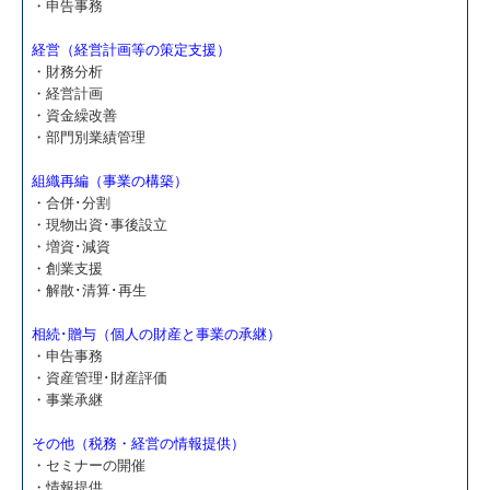
・申告事務
経営（経営計画等の策定支援）
・財務分析
・経営計画
・資金繰改善
・部門別業績管理
組織再編（事業の構築）
・合併･分割
・現物出資･事後設立
・増資･減資
・創業支援
・解散･清算･再生
相続･贈与（個人の財産と事業の承継）
・申告事務
・資産管理･財産評価
・事業承継
その他（税務・経営の情報提供）
・セミナーの開催
・情報提供