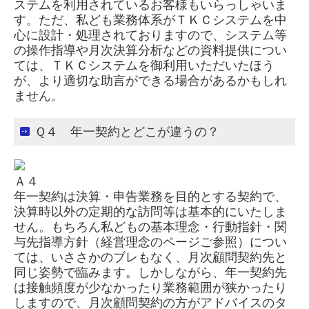
ステムを利用されているお客様もいらっしゃいま
す。ただ、私ども業務体系がＴＫＣシステムを中
心に設計・処理されておりますので、システム等
戦略給与情報システム
の操作指導や月次決算分析などの資料提供につい
ては、ＴＫＣシステムを御利用いただいたほう
戦略販売・購買情報システム
が、より適切な助言ができる場合があるかもしれ
ません。
継続MASシステム
Ｑ４ 年一契約とどこが違うの？
病院・診療所の皆様へ
Ａ４
TKC経営指標（速報版）
年一契約は決算・申告業務を目的とする契約で、
決算時以外の定期的な訪問等は基本的にいたしま
グループ通算（有利・不利）判定
せん。もちろん私どもの基本理念・行動指針・関
与先指導方針（経営理念のページご参照）につい
ては、いささかのブレもなく、月次顧問契約先と
相続税額の早見表
同じ姿勢で臨みます。しかしながら、年一契約先
は接触頻度が少なかったり業務範囲が狭かったり
情報管理について
しますので、月次顧問契約の方がアドバイスのタ