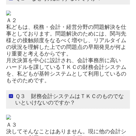
経営改善計画の策定支援
Ａ２
経営改善オンデマンド講座
私どもは、税務・会計・経営分野の問題解決を仕
事としております。問題解決のためには、関与先
補助金・助成金・融資情報
様との接触頻度をなるべく増やし、リアルタイム
の状況を理解した上での問題点の早期発見が何よ
り重要と考えるからです。
関与先向け融資商品ご紹介
月次決算を中心に設計され、会計事務所に高い
ハードルを課しているＴＫＣの財務会計システム
TKCシステムQ&A
を、私どもが基幹システムとして利用しているの
もそのためです。
戦略財務情報システム
Ｑ３ 財務会計システムはＴＫＣのものでな
いといけないのですか？
FX4クラウド
建設業用会計情報DB
Ａ３
決してそんなことはありません。現に他の会計シ
社長メニューASP版