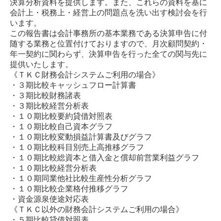
決算分析資料を提供します。また、これらの資料を基に
会計上・税務上・経営上の問題点を洗い出す検討会を行
います。
この報告書は会計事務所の基本業務である決算申告に付
随する業務と位置付けておりますので、月次顧問契約・
年一契約に関わらず、決算申告を行った全ての関与先に
提供いたします。
《ＴＫＣ財務会計システムご利用の場合》
・３期比較キャッシュフロー計算書
・３期比較財務諸表
・３期比較経営分析表
・１０期比較要約貸借対照表
・１０期比較自己資本グラフ
・１０期比較変動損益計算書及びグラフ
・１０期比較科目別売上高推移グラフ
・１０期比較総資本と借入金と償却前営業利益グラフ
・１０期比較経営分析表
・１０期同業他社比較生産性分析グラフ
・１０期比較企業格付推移グラフ
・資金源泉使途対応表
《ＴＫＣ以外の財務会計システムご利用の場合》
・５期比較貸借対照表