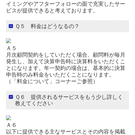
イミングやアフターフォローの面で充実したサー
ビスが提供できると考えております。
お問合せ
Ｑ５ 料金はどうなるの？
関連リンク
リンク集
Ａ５
月次顧問契約をしていただく場合、顧問料が毎月
国の共済制度活用コーナー
発生し、加えて決算申告時に決算料をいただくこ
とになります。年一契約の場合は、基本的に決算
申告時のみ料金をいただくことになります。
小規模企業共済制度
（「料金について」コーナーご参照）
中小企業倒産防止共済制度
Ｑ６ 提供されるサービスをもう少し詳しく
教えてください
所得税の改正
Ａ６
保険代理店等における勧誘方針
以下に提供できる主なサービスとその内容を掲載