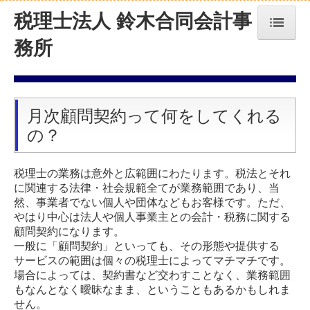
税理士法人 鈴木合同会計事
務所
トップページ
経営者お役立ち情報
月次顧問契約って何をしてくれる
の？
お知らせ
税理士の業務は意外と広範囲にわたります。税法とそれ
交通案内
に関連する法律・社会規範全てが業務範囲であり、当
然、事業者でない個人や団体などもお客様です。ただ、
やはり中心は法人や個人事業主との会計・税務に関する
事務所紹介
顧問契約になります。
一般に「顧問契約」といっても、その形態や提供する
業務案内
サービスの範囲は個々の税理士によってマチマチです。
場合によっては、契約書など交わすことなく、業務範囲
もなんとなく曖昧なまま、ということもあるかもしれま
経営理念
せん。