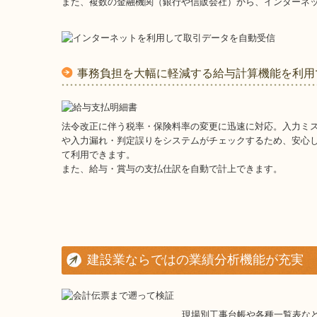
また、複数の金融機関（銀行や信販会社）から、インターネ
事務負担を大幅に軽減する給与計算機能を利用
法令改正に伴う税率・保険料率の変更に迅速に対応。入力ミ
や入力漏れ・判定誤りをシステムがチェックするため、安心
て利用できます。
また、給与・賞与の支払仕訳を自動で計上できます。
建設業ならではの業績分析機能が充実
現場別工事台帳や各種一覧表な