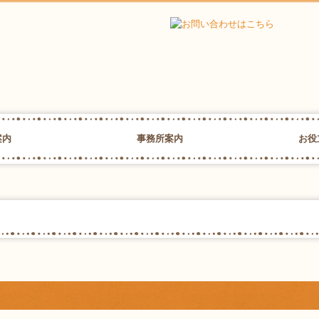
案内
事務所案内
お役
業主の皆様
譲渡でお困りの方
務
事務所紹介
役員挨拶・職員紹介
セミナー案内
2026年
2025年
2024年
2023年
2022年
2021年