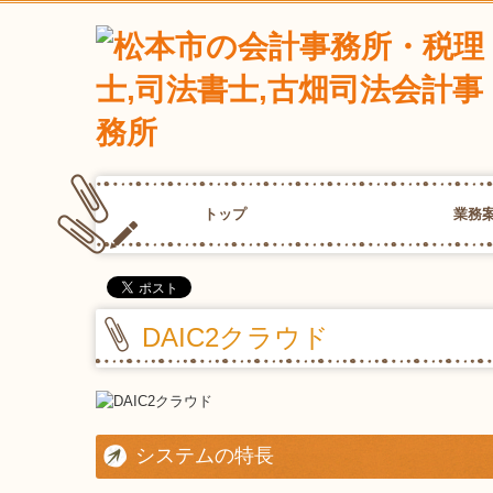
トップ
業務
法人・個人事
相続・贈与・
登記・申請業
よくある質問
DAIC2クラウド
システムの特長