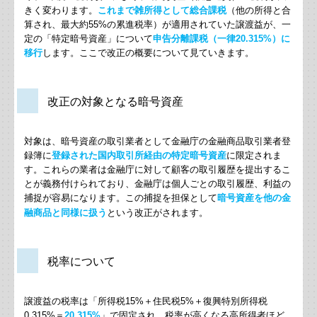
きく変わります。
これまで雑所得として総合課税
（他の所得と合
業務案内
算され、最大約
55%
の累進税率）が適用されていた譲渡益が、一
定の「特定暗号資産」について
申告分離課税（一律
20.315%
）に
相続時精算課税と暦年課税の活用法Q&A
移行
します。ここで改正の概要について見ていきます。
小規模事業者が使える補助金について
改正の対象となる暗号資産
防衛特別法人税、防衛特別所得税について
対象は、暗号資産の取引業者として金融庁の金融商品取引業者登
（続）贈与こそ自分の想いを形にする最高の手段
録簿に
登録された国内取引所経由の特定暗号資産
に限定されま
す。これらの業者は金融庁に対して顧客の取引履歴を提出するこ
令和8年度税制改正における貸付用不動産の評価方法の見
とが義務付けられており、金融庁は個人ごとの取引履歴、利益の
直し
捕捉が容易になります。この捕捉を担保として
暗号資産を他の金
融商品と同様に扱う
という改正がされます。
暗号資産の譲渡益への課税
贈与こそ自分の想いを形にする最高の手段
税率について
令和8年度税制改正による基礎控除額等の引上げについて
譲渡益の税率は「所得税
15%
＋住民税
5%
＋復興特別所得税
0.315%
＝
20.315%
」で固定され、税率が高くなる高所得者ほど