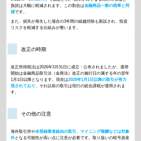
インボイス制度の経過措置の見直しについて
負担は大幅に軽減されます。この割合は
金融商品一般の税率と同
様
です。
(続)負担付き贈与の要注意点
また、損失が発生した場合の
3
年間の繰越控除も新設され、投資
リスクを軽減する仕組みが整います。
海外の事業者からクラウドサービスの提供
賃上げ促進税制の改正について
改正の時期
負担付き贈与の要注意事項
改正所得税法は
2026
年
3
月
31
日に成立・公布されましたが、適用
開始は金融商品取引法（金商法）改正の施行日の属する年の翌年
令和８年税制改正について
1
月
1
日以降となります。現在は
2028
年
1
月
1
日以降の取引が有力
視されており
、それ以前の取引は現行の総合課税が適用されま
す。
インボイス制度、古物商特例について
食事補助制度の改正について
その他の注意
孫養子の相続は2割加算の対象、生前贈与が効果的
海外取引所や
未登録業者経由の取引、マイニング報酬などは対象
令和8年に終了するインボイスの経過措置について
外
となる可能性が高い点に注意が必要です。取り扱いの暗号資産