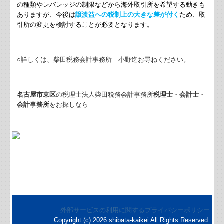
の種類やレバレッジの制限などから海外取引所を希望する動きも
ありますが、今後は
譲渡益への税制上の大きな差が付く
ため、取
事前確定届出給与を支給する場合の取扱い
引所の変更を検討することが必要となります。
共有名義の不動産にかかる税金
○詳しくは、柴田税務会計事務所 小野迄お尋ねください。
贈与の証拠を確実にする方法
輸出取引の免税について
名古屋市東区
の税理士法人柴田税務会計事務所
税理士
・
会計士
・
会計事務所
をお探しなら
事業者がキャッシュレス決済をした時の記帳について
相続税のかからない保険契約の賢い方法
相続時精算課税制度の基本的なしくみ
起業（ゆめ）成功のためのチェックリスト
補助金・助成金・融資情報
外部サービスの利用に関するプライバシーポリシー
Copyright (c) 2026 shibata-kaikei All Rights Reserved.