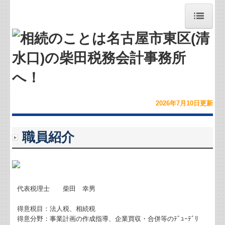
トップページ
お問合せ
お知らせ
2026年7月10
日
更新
事務所紹介
職員紹介
経営理念
求人案内（募集中）
職員紹介
代表税理士 柴田 幸男
得意税目：法人税、相続税
交通案内
得意分野：事業計画の作成指導、企業買収・合併等のﾃﾞｭｰﾃﾞﾘ