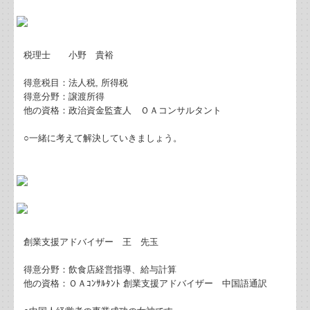
インボイス制度の経過措置の見直しについて
(続)負担付き贈与の要注意点
税理士 小野 貴裕
海外の事業者からクラウドサービスの提供
得意税目：法人税, 所得税
得意分野：譲渡所得
賃上げ促進税制の改正について
他の資格：政治資金監査人 ＯＡコンサルタント
負担付き贈与の要注意事項
○一緒に考えて解決していきましょう。
令和８年税制改正について
インボイス制度、古物商特例について
食事補助制度の改正について
創業支援アドバイザー 王 先玉
孫養子の相続は2割加算の対象、生前贈与が効果的
得意分野：飲食店経営指導、給与計算
他の資格：ＯＡｺﾝｻﾙﾀﾝﾄ 創業支援アドバイザー 中国語通訳
令和8年に終了するインボイスの経過措置について