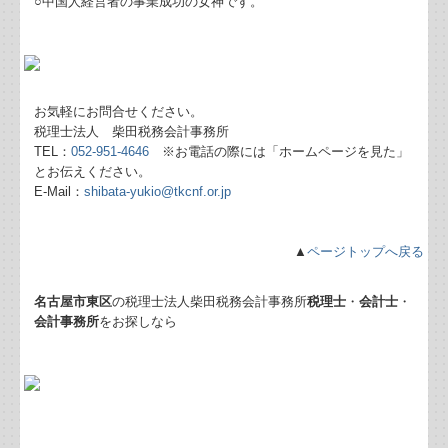
○中国人経営者の事業成功の女神です。
事前確定届出給与を支給する場合の取扱い
共有名義の不動産にかかる税金
お気軽にお問合せください。
贈与の証拠を確実にする方法
税理士法人 柴田税務会計事務所
TEL：
052-951-4646
※お電話の際には「ホームページを見た」
とお伝えください。
輸出取引の免税について
E-Mail：
shibata-yukio@tkcnf.or.jp
事業者がキャッシュレス決済をした時の記帳について
▲
ページトップへ戻る
相続税のかからない保険契約の賢い方法
名古屋市東区
の税理士法人柴田税務会計事務所
税理士
・
会計士
・
相続時精算課税制度の基本的なしくみ
会計事務所
をお探しなら
起業（ゆめ）成功のためのチェックリスト
補助金・助成金・融資情報