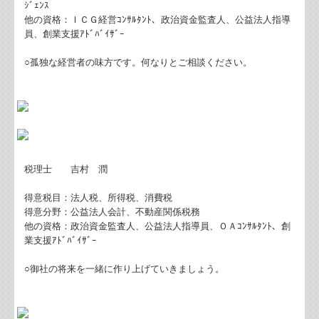
ｼﾞｪﾝｽ
業務案内
他の資格：ＩＣＧ経営ｺﾝｻﾙﾀﾝﾄ、政治資金監査人、公益法人指導
員、創業支援ｱﾄﾞﾊﾞｲｻﾞｰ
相続時精算課税と暦年課税の活用法Q&A
○孤独な経営者の味方です。何なりとご相談ください。
小規模事業者が使える補助金について
防衛特別法人税、防衛特別所得税について
（続）贈与こそ自分の想いを形にする最高の手段
税理士 吉村 潤
令和8年度税制改正における貸付用不動産の評価方法の見
直し
得意税目：法人税、所得税、消費税
得意分野：公益法人会計、不動産関係税務
他の資格：政治資金監査人、公益法人指導員、ＯＡｺﾝｻﾙﾀﾝﾄ、創
暗号資産の譲渡益への課税
業支援ｱﾄﾞﾊﾞｲｻﾞｰ
贈与こそ自分の想いを形にする最高の手段
○御社の将来を一緒に作り上げていきましょう。
令和8年度税制改正による基礎控除額等の引上げについて