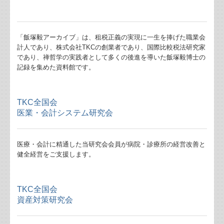
事前確定届出給与を支給する場合の取扱い
「飯塚毅アーカイブ」は、租税正義の実現に一生を捧げた職業会
共有名義の不動産にかかる税金
計人であり、株式会社TKCの創業者であり、国際比較税法研究家
であり、禅哲学の実践者として多くの後進を導いた飯塚毅博士の
贈与の証拠を確実にする方法
記録を集めた資料館です。
輸出取引の免税について
TKC全国会
事業者がキャッシュレス決済をした時の記帳について
医業・会計システム研究会
相続税のかからない保険契約の賢い方法
医療・会計に精通した当研究会会員が病院・診療所の経営改善と
健全経営をご支援します。
相続時精算課税制度の基本的なしくみ
起業（ゆめ）成功のためのチェックリスト
TKC全国会
資産対策研究会
補助金・助成金・融資情報