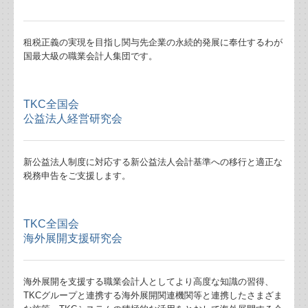
業務案内
租税正義の実現を目指し関与先企業の永続的発展に奉仕するわが
相続時精算課税と暦年課税の活用法Q&A
国最大級の職業会計人集団です。
小規模事業者が使える補助金について
TKC全国会
防衛特別法人税、防衛特別所得税について
公益法人経営研究会
（続）贈与こそ自分の想いを形にする最高の手段
新公益法人制度に対応する新公益法人会計基準への移行と適正な
令和8年度税制改正における貸付用不動産の評価方法の見
税務申告をご支援します。
直し
暗号資産の譲渡益への課税
TKC全国会
海外展開支援研究会
贈与こそ自分の想いを形にする最高の手段
海外展開を支援する職業会計人としてより高度な知識の習得、
令和8年度税制改正による基礎控除額等の引上げについて
TKCグループと連携する海外展開関連機関等と連携したさまざま