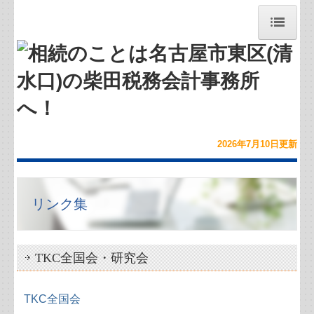
トップページ
お問合せ
お知らせ
2026年7月10
日
更新
事務所紹介
経営理念
リンク集
求人案内（募集中）
TKC全国会・研究会
職員紹介
交通案内
TKC全国会