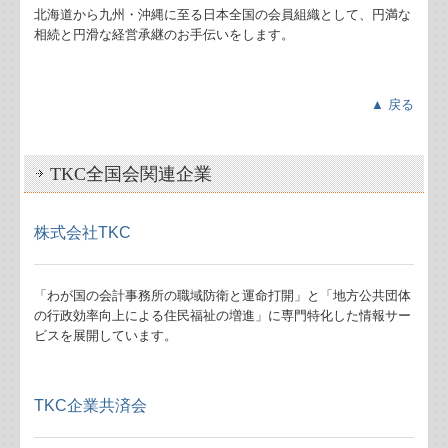
リンク集
北海道から九州・沖縄に至る日本全国の会員組織として、円満な
相続と円滑な経営承継のお手伝いをします。
病院・診療所の皆様へ
関与先向け融資商品ご紹介
▲ 戻る
経営者お役立ち情報
TKC全国会関連企業
TKCシステムQ&A
株式会社TKC
経営革新等支援機関とは
経営改善オンデマンド講座
「わが国の会計事務所の職域防衛と運命打開」と「地方公共団体
の行政効率向上による住民福祉の増進」に専門特化した情報サー
ビスを展開しています。
継続MASシステム
建設業用会計情報DB
TKC企業共済会
戦略販売・購買情報システム