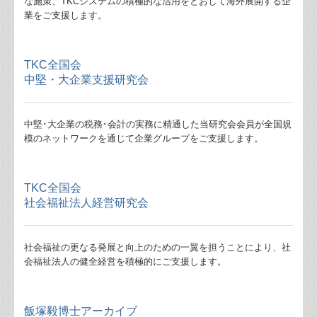
な施策、TKCシステムの積極的な活用をとおして海外展開する企
インボイス制度の経過措置の見直しについて
業をご支援します。
(続)負担付き贈与の要注意点
TKC全国会
海外の事業者からクラウドサービスの提供
中堅・大企業支援研究会
賃上げ促進税制の改正について
中堅･大企業の税務･会計の実務に精通した当研究会会員が全国規
模のネットワークを通じて企業グループをご支援します。
負担付き贈与の要注意事項
令和８年税制改正について
TKC全国会
社会福祉法人経営研究会
インボイス制度、古物商特例について
食事補助制度の改正について
社会福祉の更なる発展と向上のための一翼を担うことにより、社
会福祉法人の健全経営を積極的にご支援します。
孫養子の相続は2割加算の対象、生前贈与が効果的
令和8年に終了するインボイスの経過措置について
飯塚毅博士アーカイブ