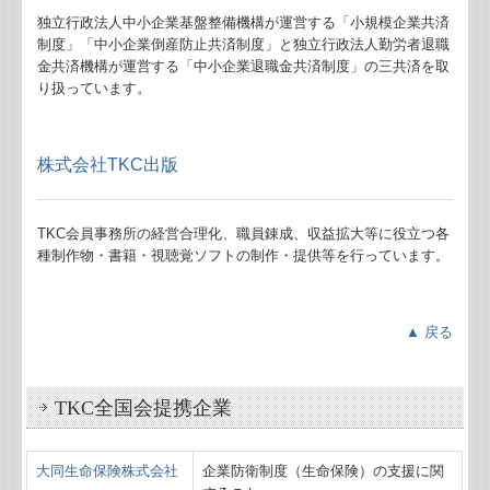
独立行政法人中小企業基盤整備機構が運営する「小規模企業共済
戦略財務情報システム
制度」「中小企業倒産防止共済制度」と独立行政法人勤労者退職
金共済機構が運営する「中小企業退職金共済制度」の三共済を取
戦略給与情報システム
り扱っています。
株式会社TKC出版
TKC会員事務所の経営合理化、職員錬成、収益拡大等に役立つ各
種制作物・書籍・視聴覚ソフトの制作・提供等を行っています。
▲ 戻る
TKC全国会提携企業
大同生命保険株式会社
企業防衛制度（生命保険）の支援に関