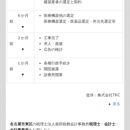
建築業者の選定と契約
リンク集
６か月
医療機器他の選定
病院・診療所の皆様へ
前
医療機器選定・医薬品選定・外注先選定等
▼
関与先向け融資商品ご紹介
２か月
工事完了
経営者お役立ち情報
前
求人・面接
▼
広告の検討
TKCシステムQ&A
１か月
各種行政手続き
前
開院披露
経営革新等支援機関とは
▼
診療所開業
経営改善オンデマンド講座
提供：株式会社TKC
継続MASシステム
▲ 戻る
建設業用会計情報DB
名古屋市東区
の税理士法人柴田税務会計事務所
税理士
・
会計士
・
戦略販売・購買情報システム
会計事務所
をお探しなら