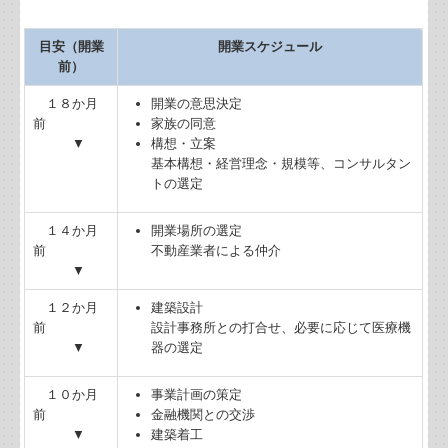
事前確定届出給与を支給する場合の取扱い
目安（開業
開業スケジュール
前）
共有名義の不動産にかかる税金
１８か月
開業の意思決定
前
家族の同意
贈与の証拠を確実にする方法
▼
構想・立案
基本構想・経営理念・規模等、コンサルタン
輸出取引の免税について
トの選定
事業者がキャッシュレス決済をした時の記帳について
１４か月
開業場所の選定
前
不動産業者による仲介
相続税のかからない保険契約の賢い方法
▼
１２か月
建築設計
相続時精算課税制度の基本的なしくみ
前
設計事務所との打合せ、必要に応じて医療機
▼
器の選定
起業（ゆめ）成功のためのチェックリスト
１０か月
事業計画の策定
補助金・助成金・融資情報
前
金融機関との交渉
▼
建築着工