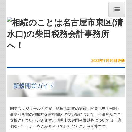
トップページ
お問合せ
お知らせ
2026年7月10
日
更新
事務所紹介
経営理念
新規開業ガイド
求人案内（募集中）
開業スケジュールの立案、診療圏調査の実施、開業形態の検討、
職員紹介
事業計画書の作成や金融機関との交渉等について、当事務所でご
支援させていただきます。税理士の専門分野以外については、適
交通案内
切なパートナーをご紹介させていただくことも可能です。