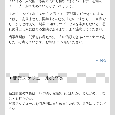
ていける、人間的にも能力的にも信頼できるパートナーを選ん
インボイス制度の経過措置の見直しについて
で、二人三脚で進めていくとよいでしょう。
しかし、いくら忙しいからと言って、専門家に任せきりにする
(続)負担付き贈与の要注意点
のはよくありません。開業するのは先生なのですから、ご自身で
しっかりと考えて、開業に向けてのプロセスを掌握しないと、思
海外の事業者からクラウドサービスの提供
わぬ落とし穴にはまる危険があります。よく注意してください。
当事務所は、開業をお考えの先生方の信頼できるパートナーであ
賃上げ促進税制の改正について
りたいと考えています。お気軽にご相談ください。
負担付き贈与の要注意事項
▲ 戻る
令和８年税制改正について
インボイス制度、古物商特例について
開業スケジュールの立案
食事補助制度の改正について
新規開業の準備は、いつ頃から始めればよいか、またどのような
ことを行うのか。
孫養子の相続は2割加算の対象、生前贈与が効果的
開業スケジュールを時系列にまとめましたので、参考にしてくだ
さい。
令和8年に終了するインボイスの経過措置について