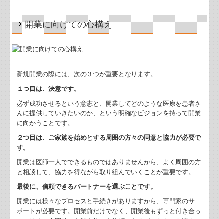
業務案内
開業に向けての心構え
相続時精算課税と暦年課税の活用法Q&A
小規模事業者が使える補助金について
新規開業の際には、次の３つが重要となります。
防衛特別法人税、防衛特別所得税について
１つ目は、決意です。
（続）贈与こそ自分の想いを形にする最高の手段
必ず成功させるという意志と、開業してどのような医療を患者さ
んに提供していきたいのか、という明確なビジョンを持って開業
令和8年度税制改正における貸付用不動産の評価方法の見
に向かうことです。
直し
２つ目は、ご家族を始めとする周囲の方々の同意と協力が必要で
す。
暗号資産の譲渡益への課税
開業は医師一人でできるものではありませんから、よく周囲の方
と相談して、協力を得ながら取り組んでいくことが重要です。
贈与こそ自分の想いを形にする最高の手段
最後に、信頼できるパートナーを選ぶことです。
開業には様々なプロセスと手続きがありますから、専門家のサ
令和8年度税制改正による基礎控除額等の引上げについて
ポートが必要です。開業前だけでなく、開業後もずっと付き合っ