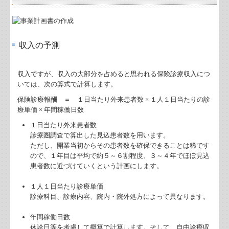
インボイス制度の経過措置の見直しについて
(続)負担付き贈与の要注意点
収入の予測
海外の事業者からクラウドサービスの提供
収入ですが、収入の大部分を占めると思われる保険診療収入につ
賃上げ促進税制の改正について
いては、次の算式で計算します。
保険診療報酬 ＝ １日当たり外来患者数 × １人１日当たりの診
負担付き贈与の要注意事項
療単価 × 年間稼働日数
１日当たり外来患者数
令和８年税制改正について
診療圏調査で算出した見込患者数を用います。
ただし、開業当初からその患者数を確保できることは稀です
インボイス制度、古物商特例について
ので、１年目は平均で約５～６割程度、３～４年でほぼ見込
患者数に近づけていくという計画にします。
食事補助制度の改正について
１人１日当たり診療単価
診療科目、診療内容、院内・院外処方によって異なります。
孫養子の相続は2割加算の対象、生前贈与が効果的
年間稼働日数
令和8年に終了するインボイスの経過措置について
休診日等を考慮して概算で計算します。そして、自由診療収