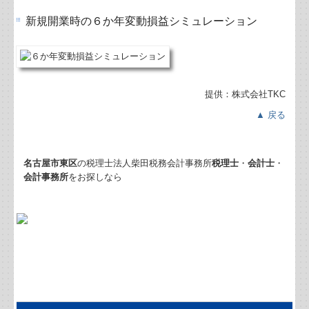
新規開業時の６か年変動損益シミュレーション
戦略財務情報システム
戦略給与情報システム
提供：株式会社TKC
▲ 戻る
名古屋市東区
の税理士法人柴田税務会計事務所
税理士
・
会計士
・
会計事務所
をお探しなら