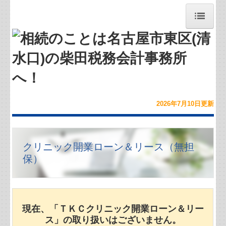
トップページ
お問合せ
お知らせ
2026年7月10
日
更新
事務所紹介
経営理念
クリニック開業ローン＆リース（無担
保）
求人案内（募集中）
職員紹介
現在、「ＴＫＣクリニック開業ローン＆リー
交通案内
ス」の取り扱いはございません。