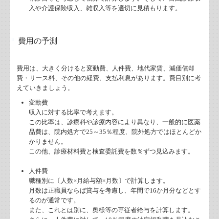
入や介護保険収入、雑収入等を適切に見積もります。
事前確定届出給与を支給する場合の取扱い
共有名義の不動産にかかる税金
費用の予測
贈与の証拠を確実にする方法
費用は、大きく分けると変動費、人件費、地代家賃、減価償却
費・リース料、その他の経費、支払利息があります。費目別に考
輸出取引の免税について
えていきましょう。
変動費
事業者がキャッシュレス決済をした時の記帳について
収入に対する比率で考えます。
この比率は、診療科や診療内容により異なり、一般的に医薬
相続税のかからない保険契約の賢い方法
品費は、院内処方で25～35％程度、院外処方ではほとんどか
かりません。
この他、診療材料費と検査委託費を数％ずつ見込みます。
相続時精算課税制度の基本的なしくみ
人件費
起業（ゆめ）成功のためのチェックリスト
職種別に〔人数×月給与額×月数〕で計算します。
月数は正職員ならば賞与を考慮し、年間で16か月分などとす
補助金・助成金・融資情報
るのが通常です。
また、これとは別に、奥様等の専従者給与を計算します。