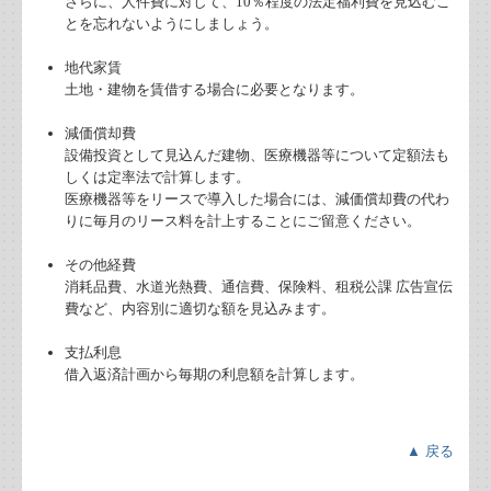
さらに、人件費に対して、10％程度の法定福利費を見込むこ
リンク集
とを忘れないようにしましょう。
病院・診療所の皆様へ
地代家賃
土地・建物を賃借する場合に必要となります。
関与先向け融資商品ご紹介
減価償却費
設備投資として見込んだ建物、医療機器等について定額法も
経営者お役立ち情報
しくは定率法で計算します。
医療機器等をリースで導入した場合には、減価償却費の代わ
TKCシステムQ&A
りに毎月のリース料を計上することにご留意ください。
その他経費
経営革新等支援機関とは
消耗品費、水道光熱費、通信費、保険料、租税公課 広告宣伝
費など、内容別に適切な額を見込みます。
経営改善オンデマンド講座
支払利息
継続MASシステム
借入返済計画から毎期の利息額を計算します。
建設業用会計情報DB
▲ 戻る
戦略販売・購買情報システム