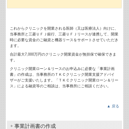
業務案内
相続時精算課税と暦年課税の活用法Q&A
これからクリニックを開業される医師（又は医療法人）向けに、
小規模事業者が使える補助金について
当事務所と三菱ＵＦＪ銀行、三菱ＵＦＪリースが連携して、開業
時に必要な資金のご融資と機器リースをサポートさせていただき
防衛特別法人税、防衛特別所得税について
ます。
合計最大7,000万円のクリニック開業資金が無担保で確保できま
（続）贈与こそ自分の想いを形にする最高の手段
す。
クリニック開業ローン＆リースのお申込みに必要な「事業計画
令和8年度税制改正における貸付用不動産の評価方法の見
書」の作成は、当事務所のＴＫＣクリニック開業支援アドバイ
直し
ザーがご支援いたします。「ＴＫＣクリニック開業ローン＆リー
ス」による融資等のご相談は、当事務所にご相談ください。
暗号資産の譲渡益への課税
贈与こそ自分の想いを形にする最高の手段
▲ 戻る
令和8年度税制改正による基礎控除額等の引上げについて
事業計画書の作成